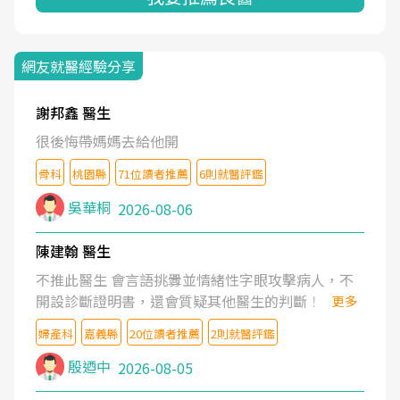
網友就醫經驗分享
謝邦鑫 醫生
很後悔帶媽媽去給他開
骨科
桃園縣
71位讀者推薦
6則就醫評鑑
吳華桐
2026-08-06
陳建翰 醫生
不推此醫生 會言語挑釁並情緒性字眼攻擊病人，不
開設診斷證明書，還會質疑其他醫生的判斷！
更多
婦產科
嘉義縣
20位讀者推薦
2則就醫評鑑
殷迺中
2026-08-05