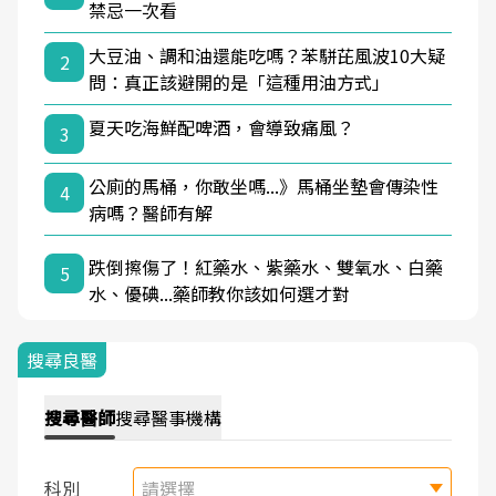
禁忌一次看
大豆油、調和油還能吃嗎？苯駢芘風波10大疑
2
問：真正該避開的是「這種用油方式」
夏天吃海鮮配啤酒，會導致痛風？
3
公廁的馬桶，你敢坐嗎...》馬桶坐墊會傳染性
4
病嗎？醫師有解
跌倒擦傷了！紅藥水、紫藥水、雙氧水、白藥
5
水、優碘...藥師教你該如何選才對
搜尋良醫
搜尋
醫師
搜尋
醫事機構
科別
請選擇