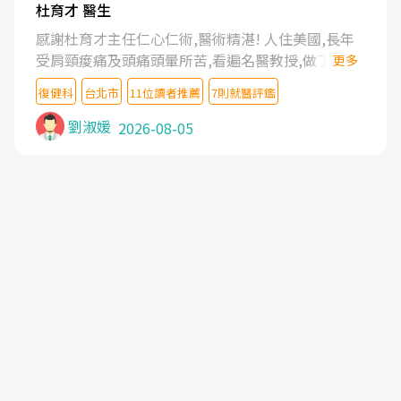
杜育才 醫生
感謝杜育才主任仁心仁術,醫術精湛! 人住美國,長年
受肩頸痠痛及頭痛頭暈所苦,看遍名醫教授,做了各種
更多
檢查,也嘗試過西醫打針,中醫針灸及物理徒手治療都
復健科
台北市
11位讀者推薦
7則就醫評鑑
沒有用,後來連吃到嗎啡類止痛藥都效果有限,只是壓
症狀,沒多久就痛起來,多年失眠嚴重影響生活品質.
劉淑媛
2026-08-05
台灣親友介紹忠孝醫院杜育才主任是頸頭症候群專
家,上網搜尋杜主任相關文章新聞跟網路評價之後,下
定決心飛回台北找杜醫師診治. 杜主任的乾針跟增生
治療真的很厲害,第一次乾針就覺得整個肩頸鬆開,回
家特別好睡,經過幾次治療,長年頑疾已經好了大半,杜
主任除了打針超厲害,還會一直交代要改善姿勢跟好
好做運動,看診態度親切溫暖,真的是不可多得的良醫,
大力推荐!