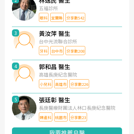
林逸民 醫生
五福診所
眼科
宜蘭縣
分享數542
黃汝萍 醫生
3
台中光流聯合診所
牙科
台中市
分享數208
郭和昌 醫生
4
高雄長庚紀念醫院
小兒科
高雄市
分享數226
張廷彰 醫生
5
長庚醫療財團法人林口長庚紀念醫院
婦產科
桃園市
分享數23
我要推薦良醫