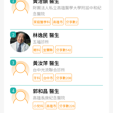
黃洽鑽 醫生
1
財團法人私立高雄醫學大學附設中和紀
念醫院
家庭醫學科
高雄市
分享數2
林逸民 醫生
2
五福診所
眼科
宜蘭縣
分享數542
黃汝萍 醫生
3
台中光流聯合診所
牙科
台中市
分享數208
郭和昌 醫生
4
高雄長庚紀念醫院
小兒科
高雄市
分享數226