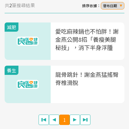
共
2
筆搜尋結果
排序依據：
發布日期
減肥
愛吃麻辣鍋也不怕胖！謝
金燕公開8招「養瘦美腿
秘技」，消下半身浮腫
養生
龍骨跳針！謝金燕猛搖臀
脊椎滑脫
1