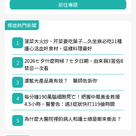
前往專題
頻道熱門新聞
菠菜大火炒、芹菜要吃葉子....久坐族必吃11種
1
護心活血好食材，這樣料理最好
2026七夕什麼時候？七夕日期、由來與3習俗8
2
禁忌一次看
濾藍光產品真有效？ 醫師告訴你
3
每分鐘190萬腦細胞死亡！把握中風黃金救援
4
4.5小時，醫警告：遇3症狀快打119搶時間
為什麼大醫院裡的病人和護士總是衝來衝去？
5