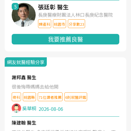
張廷彰 醫生
5
長庚醫療財團法人林口長庚紀念醫院
婦產科
桃園市
分享數23
我要推薦良醫
網友就醫經驗分享
謝邦鑫 醫生
很後悔帶媽媽去給他開
骨科
桃園縣
71位讀者推薦
6則就醫評鑑
吳華桐
2026-08-06
陳建翰 醫生