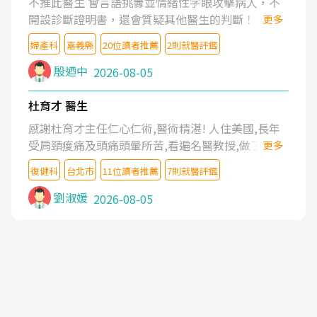
不推此醫生 會言語挑釁並情緒性字眼攻擊病人，不
開設診斷證明書，還會質疑其他醫生的判斷！
更多
婦產科
嘉義縣
20位讀者推薦
2則就醫評鑑
殷迺中
2026-08-05
杜育才 醫生
感謝杜育才主任仁心仁術,醫術精湛! 人住美國,長年
受肩頸痠痛及頭痛頭暈所苦,看遍名醫教授,做了各種
更多
檢查,也嘗試過西醫打針,中醫針灸及物理徒手治療都
復健科
台北市
11位讀者推薦
7則就醫評鑑
沒有用,後來連吃到嗎啡類止痛藥都效果有限,只是壓
症狀,沒多久就痛起來,多年失眠嚴重影響生活品質.
劉淑媛
2026-08-05
台灣親友介紹忠孝醫院杜育才主任是頸頭症候群專
家,上網搜尋杜主任相關文章新聞跟網路評價之後,下
定決心飛回台北找杜醫師診治. 杜主任的乾針跟增生
治療真的很厲害,第一次乾針就覺得整個肩頸鬆開,回
家特別好睡,經過幾次治療,長年頑疾已經好了大半,杜
主任除了打針超厲害,還會一直交代要改善姿勢跟好
好做運動,看診態度親切溫暖,真的是不可多得的良醫,