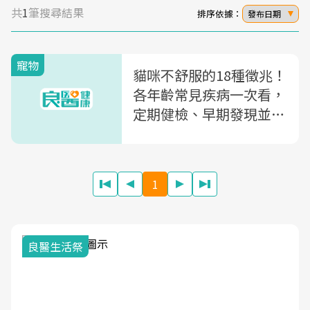
共
1
筆搜尋結果
排序依據：
發布日期
寵物
貓咪不舒服的18種徵兆！
各年齡常見疾病一次看，
定期健檢、早期發現並預
防
1
良醫生活祭