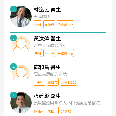
林逸民 醫生
2
五福診所
眼科
宜蘭縣
分享數542
黃汝萍 醫生
3
台中光流聯合診所
牙科
台中市
分享數208
郭和昌 醫生
4
高雄長庚紀念醫院
小兒科
高雄市
分享數226
張廷彰 醫生
5
長庚醫療財團法人林口長庚紀念醫院
婦產科
桃園市
分享數23