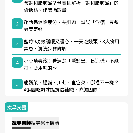
含飽和脂肪酸？營養師解析「飽和脂肪酸」的
優缺點、建議攝取量
運動完消除疲勞、長肌肉 試試「含糖」豆漿
2
效果更好
藍莓9功效護眼又護心，一天吃幾顆？3大食用
3
禁忌、清洗步驟詳解
小心噴毒液！看清楚「隱翅蟲」長這樣，不能
4
打，要用吹的～
龍鬚菜、過貓、川七、皇宮菜，哪裡不一樣？
5
4張圖吃對才能抗癌補鐵、降膽固醇！
搜尋良醫
搜尋
醫師
搜尋
醫事機構