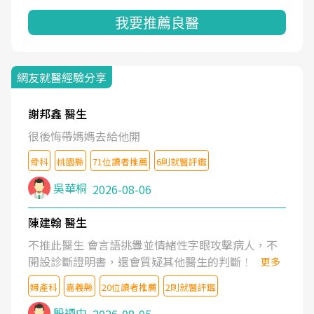
我要推薦良醫
網友就醫經驗分享
謝邦鑫 醫生
很後悔帶媽媽去給他開
骨科
桃園縣
71位讀者推薦
6則就醫評鑑
吳華桐
2026-08-06
陳建翰 醫生
不推此醫生 會言語挑釁並情緒性字眼攻擊病人，不
開設診斷證明書，還會質疑其他醫生的判斷！
更多
婦產科
嘉義縣
20位讀者推薦
2則就醫評鑑
殷迺中