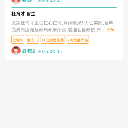
2026-08-05
杜育才 醫生
感謝杜育才主任仁心仁術,醫術精湛! 人住美國,長年
受肩頸痠痛及頭痛頭暈所苦,看遍名醫教授,做了各種
更多
檢查,也嘗試過西醫打針,中醫針灸及物理徒手治療都
復健科
台北市
11位讀者推薦
7則就醫評鑑
沒有用,後來連吃到嗎啡類止痛藥都效果有限,只是壓
症狀,沒多久就痛起來,多年失眠嚴重影響生活品質.
劉淑媛
2026-08-05
台灣親友介紹忠孝醫院杜育才主任是頸頭症候群專
家,上網搜尋杜主任相關文章新聞跟網路評價之後,下
定決心飛回台北找杜醫師診治. 杜主任的乾針跟增生
治療真的很厲害,第一次乾針就覺得整個肩頸鬆開,回
家特別好睡,經過幾次治療,長年頑疾已經好了大半,杜
主任除了打針超厲害,還會一直交代要改善姿勢跟好
好做運動,看診態度親切溫暖,真的是不可多得的良醫,
大力推荐!