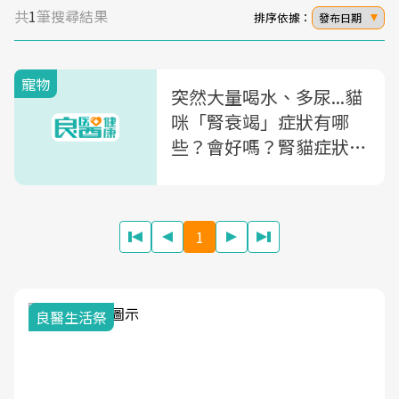
共
1
筆搜尋結果
排序依據：
發布日期
寵物
突然大量喝水、多尿...貓
咪「腎衰竭」症狀有哪
些？會好嗎？腎貓症狀、
飲食建議一次看
1
良醫生活祭