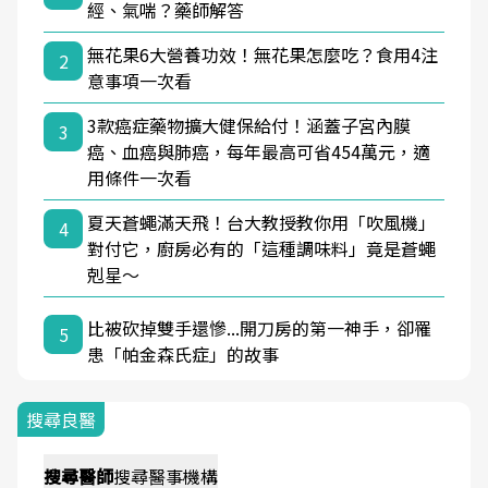
經、氣喘？藥師解答
無花果6大營養功效！無花果怎麼吃？食用4注
2
意事項一次看
3款癌症藥物擴大健保給付！涵蓋子宮內膜
3
癌、血癌與肺癌，每年最高可省454萬元，適
用條件一次看
夏天蒼蠅滿天飛！台大教授教你用「吹風機」
4
對付它，廚房必有的「這種調味料」竟是蒼蠅
剋星～
比被砍掉雙手還慘...開刀房的第一神手，卻罹
5
患「帕金森氏症」的故事
搜尋良醫
搜尋
醫師
搜尋
醫事機構