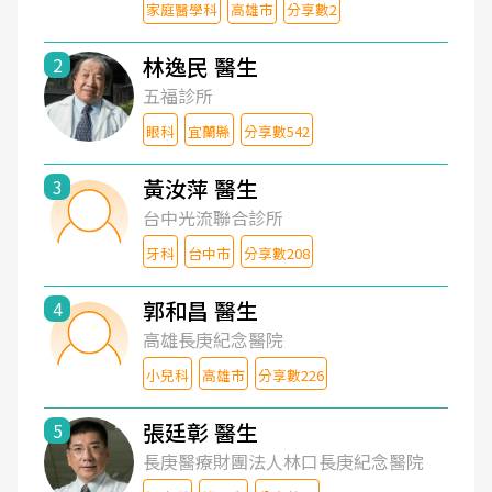
家庭醫學科
高雄市
分享數2
林逸民 醫生
2
五福診所
眼科
宜蘭縣
分享數542
黃汝萍 醫生
3
台中光流聯合診所
牙科
台中市
分享數208
郭和昌 醫生
4
高雄長庚紀念醫院
小兒科
高雄市
分享數226
張廷彰 醫生
5
長庚醫療財團法人林口長庚紀念醫院