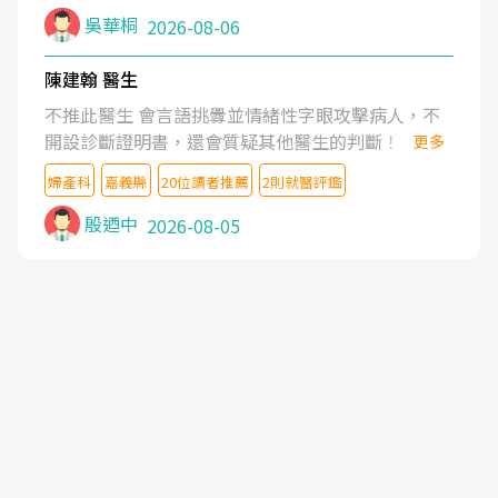
吳華桐
2026-08-06
陳建翰 醫生
不推此醫生 會言語挑釁並情緒性字眼攻擊病人，不
開設診斷證明書，還會質疑其他醫生的判斷！
更多
婦產科
嘉義縣
20位讀者推薦
2則就醫評鑑
殷迺中
2026-08-05