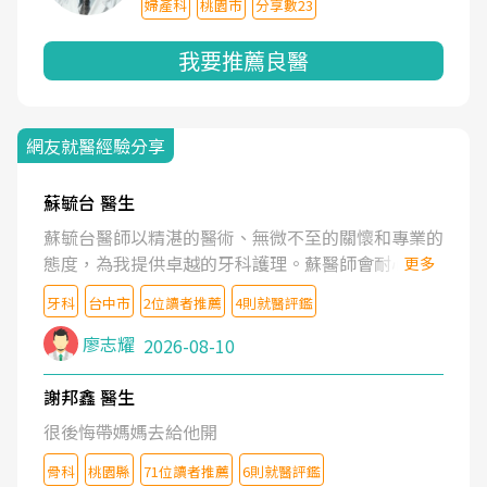
婦產科
桃園市
分享數23
我要推薦良醫
網友就醫經驗分享
蘇毓台 醫生
蘇毓台醫師以精湛的醫術、無微不至的關懷和專業的
態度，為我提供卓越的牙科護理。蘇醫師會耐心了解
更多
我的需求，清楚地解釋治療方案，並營造舒適溫馨的
牙科
台中市
2位讀者推薦
4則就醫評鑑
就診體驗。蘇醫師更鼓勵我維護口腔健康。坦誠的說
蘇醫師是業內最頂尖的牙醫。蘇醫師的醫護團隊也是
廖志耀
2026-08-10
一流的水準。
謝邦鑫 醫生
很後悔帶媽媽去給他開
骨科
桃園縣
71位讀者推薦
6則就醫評鑑