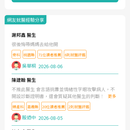
網友就醫經驗分享
謝邦鑫 醫生
很後悔帶媽媽去給他開
骨科
桃園縣
71位讀者推薦
6則就醫評鑑
吳華桐
2026-08-06
陳建翰 醫生
不推此醫生 會言語挑釁並情緒性字眼攻擊病人，不
開設診斷證明書，還會質疑其他醫生的判斷！
更多
婦產科
嘉義縣
20位讀者推薦
2則就醫評鑑
殷迺中
2026-08-05