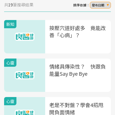
共
19
筆搜尋結果
排序依據：
發布日期
新知
按壓穴道好處多 竟能改
善「心病」？
心靈
情緒具傳染性？ 快跟負
能量Say Bye Bye
心靈
老是不對盤？學會4招甩
開負面情緒