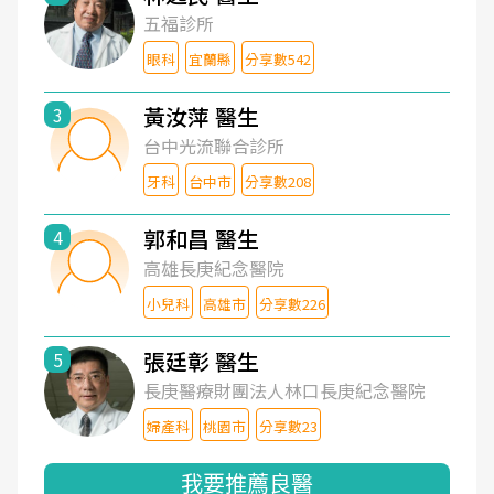
五福診所
眼科
宜蘭縣
分享數542
黃汝萍 醫生
3
台中光流聯合診所
牙科
台中市
分享數208
郭和昌 醫生
4
高雄長庚紀念醫院
小兒科
高雄市
分享數226
張廷彰 醫生
5
長庚醫療財團法人林口長庚紀念醫院
婦產科
桃園市
分享數23
我要推薦良醫