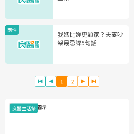
兩性
我媽比妳更顧家？夫妻吵
架最忌諱5句話
1
2
良醫生活祭