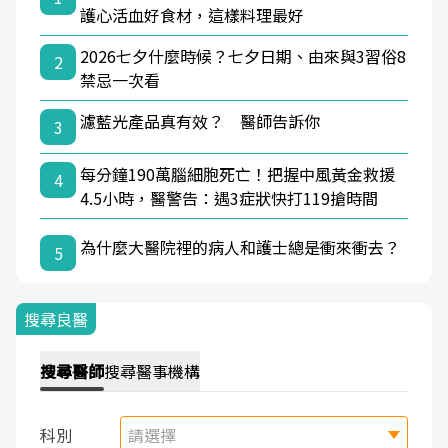
護心活血好食材，這樣料理最好
2026七夕什麼時候？七夕日期、由來與3習俗8
2
禁忌一次看
濾藍光產品真有效？ 醫師告訴你
3
每分鐘190萬腦細胞死亡！把握中風黃金救援
4
4.5小時，醫警告：遇3症狀快打119搶時間
為什麼大醫院裡的病人和護士總是衝來衝去？
5
搜尋良醫
搜尋
醫師
搜尋
醫事機構
科別
請選擇