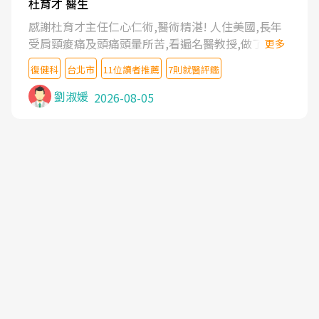
杜育才 醫生
感謝杜育才主任仁心仁術,醫術精湛! 人住美國,長年
受肩頸痠痛及頭痛頭暈所苦,看遍名醫教授,做了各種
更多
檢查,也嘗試過西醫打針,中醫針灸及物理徒手治療都
復健科
台北市
11位讀者推薦
7則就醫評鑑
沒有用,後來連吃到嗎啡類止痛藥都效果有限,只是壓
症狀,沒多久就痛起來,多年失眠嚴重影響生活品質.
劉淑媛
2026-08-05
台灣親友介紹忠孝醫院杜育才主任是頸頭症候群專
家,上網搜尋杜主任相關文章新聞跟網路評價之後,下
定決心飛回台北找杜醫師診治. 杜主任的乾針跟增生
治療真的很厲害,第一次乾針就覺得整個肩頸鬆開,回
家特別好睡,經過幾次治療,長年頑疾已經好了大半,杜
主任除了打針超厲害,還會一直交代要改善姿勢跟好
好做運動,看診態度親切溫暖,真的是不可多得的良醫,
大力推荐!