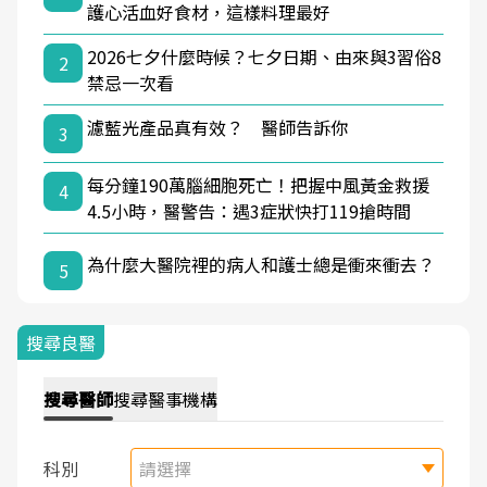
護心活血好食材，這樣料理最好
2026七夕什麼時候？七夕日期、由來與3習俗8
2
禁忌一次看
濾藍光產品真有效？ 醫師告訴你
3
每分鐘190萬腦細胞死亡！把握中風黃金救援
4
4.5小時，醫警告：遇3症狀快打119搶時間
為什麼大醫院裡的病人和護士總是衝來衝去？
5
搜尋良醫
搜尋
醫師
搜尋
醫事機構
科別
請選擇