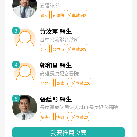
五福診所
眼科
宜蘭縣
分享數542
黃汝萍 醫生
3
台中光流聯合診所
牙科
台中市
分享數208
郭和昌 醫生
4
高雄長庚紀念醫院
小兒科
高雄市
分享數226
張廷彰 醫生
5
長庚醫療財團法人林口長庚紀念醫院
婦產科
桃園市
分享數23
我要推薦良醫