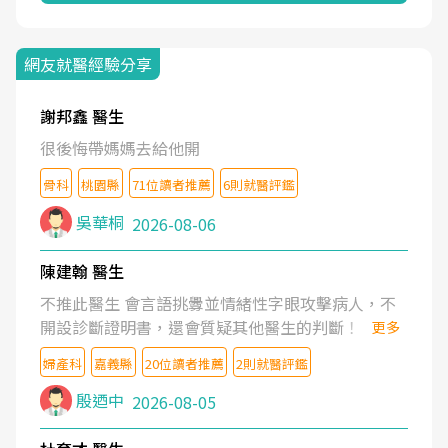
網友就醫經驗分享
謝邦鑫 醫生
很後悔帶媽媽去給他開
骨科
桃園縣
71位讀者推薦
6則就醫評鑑
吳華桐
2026-08-06
陳建翰 醫生
不推此醫生 會言語挑釁並情緒性字眼攻擊病人，不
開設診斷證明書，還會質疑其他醫生的判斷！
更多
婦產科
嘉義縣
20位讀者推薦
2則就醫評鑑
殷迺中
2026-08-05