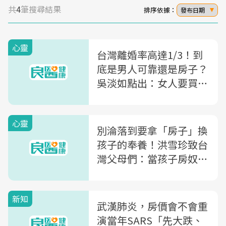
共
4
筆搜尋結果
排序依據：
發布日期
心靈
台灣離婚率高達1/3！到
底是男人可靠還是房子？
吳淡如點出：女人要買房
的3大理由
心靈
別淪落到要拿「房子」換
孩子的奉養！洪雪珍致台
灣父母們：當孩子房奴，
小心害了自己也害孩子
新知
武漢肺炎，房價會不會重
演當年SARS「先大跌、