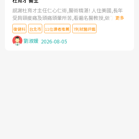
杜育才 醫生
感謝杜育才主任仁心仁術,醫術精湛! 人住美國,長年
受肩頸痠痛及頭痛頭暈所苦,看遍名醫教授,做了各種
更多
檢查,也嘗試過西醫打針,中醫針灸及物理徒手治療都
復健科
台北市
11位讀者推薦
7則就醫評鑑
沒有用,後來連吃到嗎啡類止痛藥都效果有限,只是壓
症狀,沒多久就痛起來,多年失眠嚴重影響生活品質.
劉淑媛
2026-08-05
台灣親友介紹忠孝醫院杜育才主任是頸頭症候群專
家,上網搜尋杜主任相關文章新聞跟網路評價之後,下
定決心飛回台北找杜醫師診治. 杜主任的乾針跟增生
治療真的很厲害,第一次乾針就覺得整個肩頸鬆開,回
家特別好睡,經過幾次治療,長年頑疾已經好了大半,杜
主任除了打針超厲害,還會一直交代要改善姿勢跟好
好做運動,看診態度親切溫暖,真的是不可多得的良醫,
大力推荐!