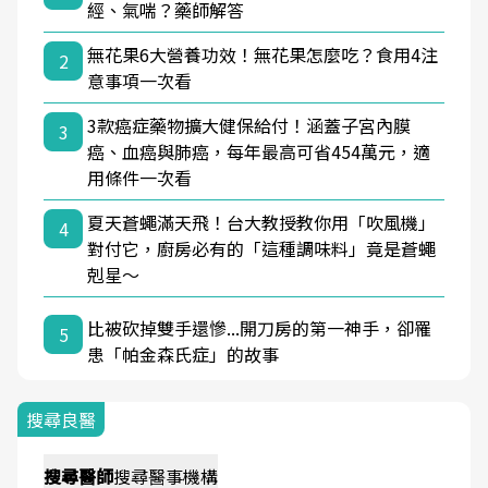
經、氣喘？藥師解答
無花果6大營養功效！無花果怎麼吃？食用4注
2
意事項一次看
3款癌症藥物擴大健保給付！涵蓋子宮內膜
3
癌、血癌與肺癌，每年最高可省454萬元，適
用條件一次看
夏天蒼蠅滿天飛！台大教授教你用「吹風機」
4
對付它，廚房必有的「這種調味料」竟是蒼蠅
剋星～
比被砍掉雙手還慘...開刀房的第一神手，卻罹
5
患「帕金森氏症」的故事
搜尋良醫
搜尋
醫師
搜尋
醫事機構