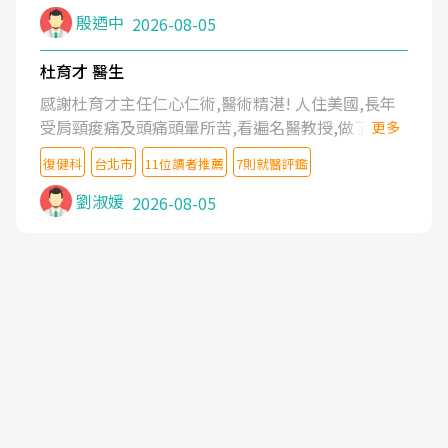
殷迺中
2026-08-05
杜育才 醫生
感謝杜育才主任仁心仁術,醫術精湛! 人住美國,長年
受肩頸痠痛及頭痛頭暈所苦,看遍名醫教授,做了各種
更多
檢查,也嘗試過西醫打針,中醫針灸及物理徒手治療都
復健科
台北市
11位讀者推薦
7則就醫評鑑
沒有用,後來連吃到嗎啡類止痛藥都效果有限,只是壓
症狀,沒多久就痛起來,多年失眠嚴重影響生活品質.
劉淑媛
2026-08-05
台灣親友介紹忠孝醫院杜育才主任是頸頭症候群專
家,上網搜尋杜主任相關文章新聞跟網路評價之後,下
定決心飛回台北找杜醫師診治. 杜主任的乾針跟增生
治療真的很厲害,第一次乾針就覺得整個肩頸鬆開,回
家特別好睡,經過幾次治療,長年頑疾已經好了大半,杜
主任除了打針超厲害,還會一直交代要改善姿勢跟好
好做運動,看診態度親切溫暖,真的是不可多得的良醫,
大力推荐!