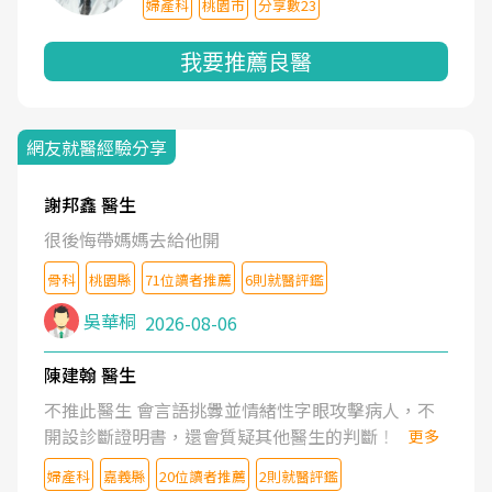
婦產科
桃園市
分享數23
我要推薦良醫
網友就醫經驗分享
謝邦鑫 醫生
很後悔帶媽媽去給他開
骨科
桃園縣
71位讀者推薦
6則就醫評鑑
吳華桐
2026-08-06
陳建翰 醫生
不推此醫生 會言語挑釁並情緒性字眼攻擊病人，不
開設診斷證明書，還會質疑其他醫生的判斷！
更多
婦產科
嘉義縣
20位讀者推薦
2則就醫評鑑