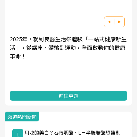
健康新生
良醫健康網從「換季的身體變化」出發，透
你的健康
學觀點與日常感受的對話，建立對亞健康的
知，進而引導實際的改善行動。
前往專題
頻道熱門新聞
用吃的美白？吞傳明酸、L－半胱胺酸恐釀亂
1