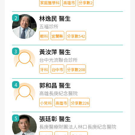
家庭醫學科
高雄市
分享數2
林逸民 醫生
2
五福診所
眼科
宜蘭縣
分享數542
黃汝萍 醫生
3
台中光流聯合診所
牙科
台中市
分享數208
郭和昌 醫生
4
高雄長庚紀念醫院
小兒科
高雄市
分享數226
張廷彰 醫生
5
長庚醫療財團法人林口長庚紀念醫院