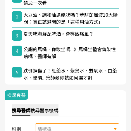
禁忌一次看
大豆油、調和油還能吃嗎？苯駢芘風波10大疑
2
問：真正該避開的是「這種用油方式」
夏天吃海鮮配啤酒，會導致痛風？
3
公廁的馬桶，你敢坐嗎...》馬桶坐墊會傳染性
4
病嗎？醫師有解
跌倒擦傷了！紅藥水、紫藥水、雙氧水、白藥
5
水、優碘...藥師教你該如何選才對
搜尋良醫
搜尋
醫師
搜尋
醫事機構
科別
請選擇