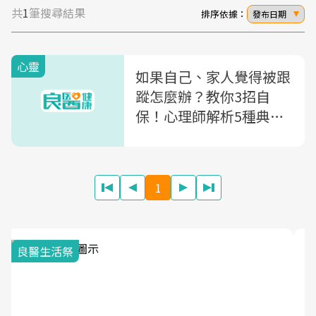
共
1
筆搜尋結果
排序依據：
發布日期
心靈
如果自己、家人覺得被跟
蹤怎麼辦？教你3招自
保！心理師解析5種典型
跟蹤者，「這一種」恐是
反社會人格
1
我與健康韌性的距離