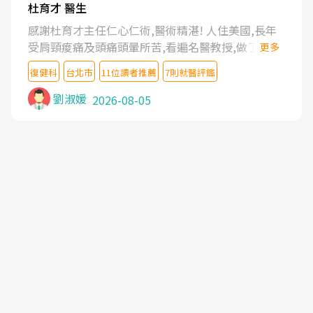
杜育才 醫生
感謝杜育才主任仁心仁術,醫術精湛! 人住美國,長年
受肩頸痠痛及頭痛頭暈所苦,看遍名醫教授,做了各種
更多
檢查,也嘗試過西醫打針,中醫針灸及物理徒手治療都
復健科
台北市
11位讀者推薦
7則就醫評鑑
沒有用,後來連吃到嗎啡類止痛藥都效果有限,只是壓
症狀,沒多久就痛起來,多年失眠嚴重影響生活品質.
劉淑媛
2026-08-05
台灣親友介紹忠孝醫院杜育才主任是頸頭症候群專
家,上網搜尋杜主任相關文章新聞跟網路評價之後,下
定決心飛回台北找杜醫師診治. 杜主任的乾針跟增生
治療真的很厲害,第一次乾針就覺得整個肩頸鬆開,回
家特別好睡,經過幾次治療,長年頑疾已經好了大半,杜
主任除了打針超厲害,還會一直交代要改善姿勢跟好
好做運動,看診態度親切溫暖,真的是不可多得的良醫,
大力推荐!