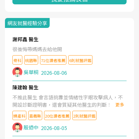
網友就醫經驗分享
謝邦鑫 醫生
很後悔帶媽媽去給他開
骨科
桃園縣
71位讀者推薦
6則就醫評鑑
吳華桐
2026-08-06
陳建翰 醫生
不推此醫生 會言語挑釁並情緒性字眼攻擊病人，不
開設診斷證明書，還會質疑其他醫生的判斷！
更多
婦產科
嘉義縣
20位讀者推薦
2則就醫評鑑
殷迺中
2026-08-05