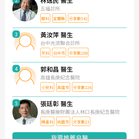
林逸民 醫生
五福診所
眼科
宜蘭縣
分享數542
黃汝萍 醫生
3
台中光流聯合診所
牙科
台中市
分享數208
郭和昌 醫生
4
高雄長庚紀念醫院
小兒科
高雄市
分享數226
張廷彰 醫生
5
長庚醫療財團法人林口長庚紀念醫院
婦產科
桃園市
分享數23
我要推薦良醫