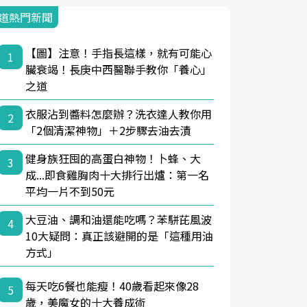
道熱門新聞
【圖】注意！手指長這樣，就有可能心
1
臟衰竭！長庚中西醫聯手教你「養心」
之道
衣服沾到醬料怎麼辦？洗衣達人教你用
2
「2個清潔神物」＋2步驟去油去漬
健身族狂囤的高蛋白神物！卜蜂、大
3
成...即食雞胸肉十大排行出爐：第一名
平均一片不到50元
大豆油、調和油還能吃嗎？苯駢芘風波
4
10大疑問：真正該避開的是「這種用油
方式」
每天吃6餐也能瘦！40歲看起來像28
5
歲，美魔女的十大養成術