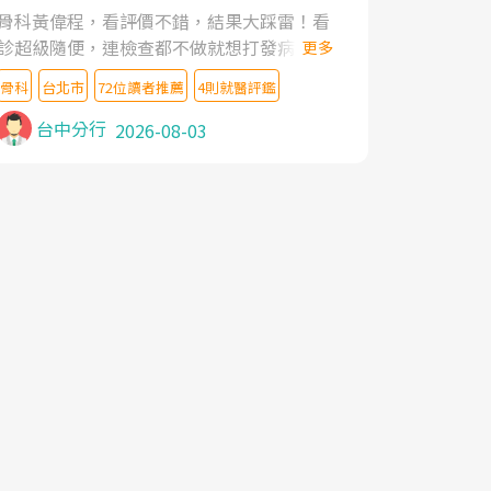
家,上網搜尋杜主任相關文章新聞跟網路評價
骨科黃偉程，看評價不錯，結果大踩雷！看
之後,下定決心飛回台北找杜醫師診治. 杜主
診超級隨便，連檢查都不做就想打發病人，
更多
任的乾針跟增生治療真的很厲害,第一次乾針
還好大的官威 ... 想詢問病情還被陰陽怪氣嘲
就覺得整個肩頸鬆開,回家特別好睡,經過幾次
骨科
台北市
72位讀者推薦
4則就醫評鑑
諷一番。可能好評帶來的大頭症，變得自負
治療,長年頑疾已經好了大半,杜主任除了打針
不尊重病人。醫術也不行，畢竟連檢查都懶
台中分行
2026-08-03
超厲害,還會一直交代要改善姿勢跟好好做運
得做，治療會有用才怪。大家避雷吧！
動,看診態度親切溫暖,真的是不可多得的良
醫,大力推荐!