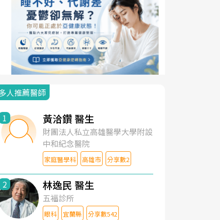
多人推薦醫師
黃洽鑽 醫生
1
財團法人私立高雄醫學大學附設
中和紀念醫院
家庭醫學科
高雄市
分享數2
林逸民 醫生
2
五福診所
眼科
宜蘭縣
分享數542