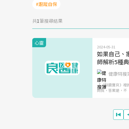
#跟蹤自保
共
1
筆搜尋結果
心靈
2024-05-31
如果自己、
師解析5種
健康特搜
「《馴鹿寶貝》裡的
問我，答案是，不