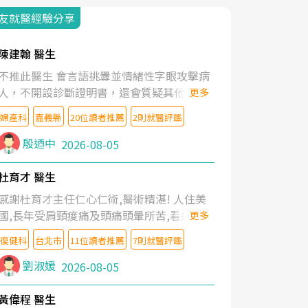
友就醫經驗分享
陳建翰 醫生
不推此醫生 會言語挑釁並情緒性字眼攻擊病
人，不開設診斷證明書，還會質疑其他醫生
更多
的判斷！
婦產科
嘉義縣
20位讀者推薦
2則就醫評鑑
殷迺中
2026-08-05
杜育才 醫生
感謝杜育才主任仁心仁術,醫術精湛! 人住美
國,長年受肩頸痠痛及頭痛頭暈所苦,看遍名醫
更多
教授,做了各種檢查,也嘗試過西醫打針,中醫
復健科
台北市
11位讀者推薦
7則就醫評鑑
針灸及物理徒手治療都沒有用,後來連吃到嗎
啡類止痛藥都效果有限,只是壓症狀,沒多久就
劉淑媛
2026-08-05
痛起來,多年失眠嚴重影響生活品質. 台灣親
友介紹忠孝醫院杜育才主任是頸頭症候群專
黃偉程 醫生