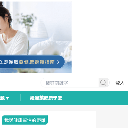
登入
專題
紐崔萊健康學堂
我與健康韌性的距離
荷爾蒙時光
2025健檢