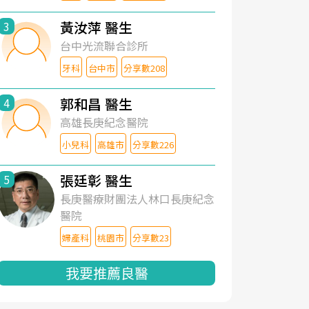
黃汝萍 醫生
3
台中光流聯合診所
牙科
台中市
分享數208
郭和昌 醫生
4
高雄長庚紀念醫院
小兒科
高雄市
分享數226
張廷彰 醫生
5
長庚醫療財團法人林口長庚紀念
醫院
婦產科
桃園市
分享數23
我要推薦良醫