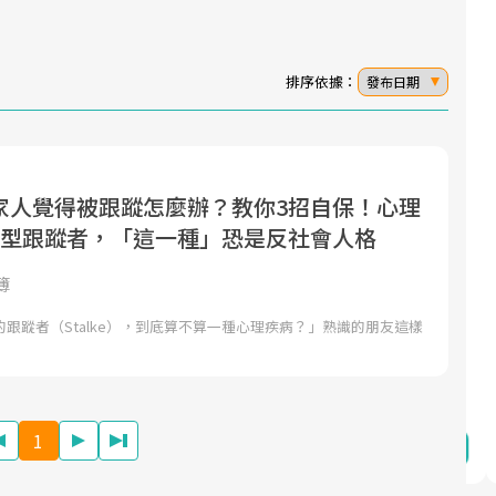
排序依據：
發布日期
家人覺得被跟蹤怎麼辦？教你3招自保！心理
面對超高齡社會的浪潮，台灣正在快速邁
2025年，就到良醫生活祭體驗「一站式健
典型跟蹤者，「這一種」恐是反社會人格
向「健康照護」的新時代。隨著國家政策
康新生活」，從講座、體驗到運動，全面
如「健康台灣推動委員會」與「長照3.0」
啟動你的健康革命！
簿
的推進，「預防醫學」已成全民關注的核
跟蹤者（Stalke），到底算不算一種心理疾病？」熟識的朋友這樣
心議題。然而，健檢不只是醫療院所的服
務，更是民眾了解自身健康狀況、啟動健
康管理的重要起點。
1
前往專題
前往專題