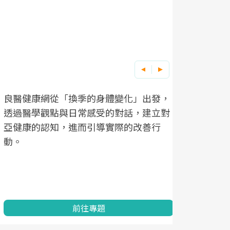
良醫健康網從「換季的身體變化」出發，
根據不同性
因應超高齡
透過醫學觀點與日常感受的對話，建立對
在、未來的
「2025
亞健康的認知，進而引導實際的改善行
知道該如何
促進為目的
動。
健康的關鍵
分析進行全
灣健康促進
前往專題