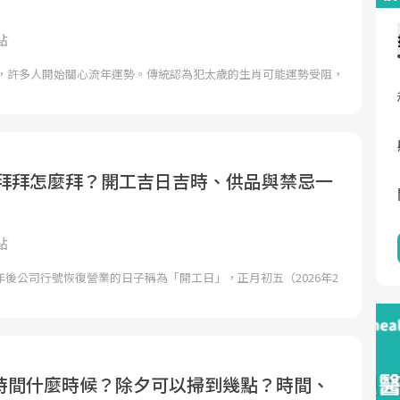
點
到來，許多人開始關心流年運勢。傳統認為犯太歲的生肖可能運勢受阻，
開工拜拜怎麼拜？開工吉日吉時、供品與禁忌一
點
後公司行號恢復營業的日子稱為「開工日」，正月初五（2026年2
時間什麼時候？除夕可以掃到幾點？時間、