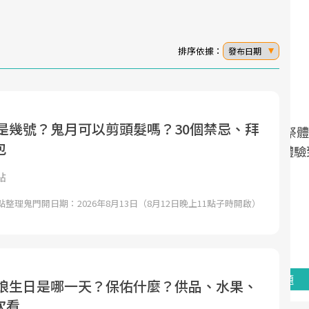
排序依據：
發布日期
開是幾號？鬼月可以剪頭髮嗎？30個禁忌、拜
面對超高齡社會的浪潮，台灣正在快速邁
2025年，就到良醫生活祭體驗「一站式健
包
向「健康照護」的新時代。隨著國家政策
康新生活」，從講座、體驗到運動，全面
如「健康台灣推動委員會」與「長照3.0」
啟動你的健康革命！
點
的推進，「預防醫學」已成全民關注的核
點整理鬼門開日期：2026年8月13日（8月12日晚上11點子時開啟）
心議題。然而，健檢不只是醫療院所的服
務，更是民眾了解自身健康狀況、啟動健
康管理的重要起點。
前往專題
前往專題
母娘娘生日是哪一天？保佑什麼？供品、水果、
次看