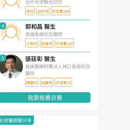
台中光流聯合診所
牙科
台中市
分享數208
郭和昌 醫生
4
高雄長庚紀念醫院
小兒科
高雄市
分享數226
張廷彰 醫生
5
長庚醫療財團法人林口長庚紀念
醫院
婦產科
桃園市
分享數23
我要推薦良醫
友就醫經驗分享