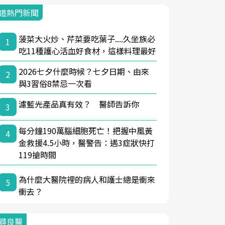
道熱門新聞
菠菜大火炒、芹菜要吃葉子....久坐族必
1
吃11種護心活血好食材，這樣料理最好
2026七夕什麼時候？七夕日期、由來
2
與3習俗8禁忌一次看
濾藍光產品真有效？ 醫師告訴你
3
每分鐘190萬腦細胞死亡！把握中風黃
4
金救援4.5小時，醫警告：遇3症狀快打
119搶時間
為什麼大醫院裡的病人和護士總是衝來
5
衝去？
尋良醫