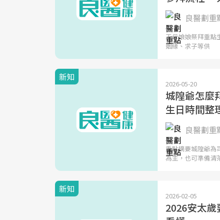
良醫劃重
王母娘娘祭拜重點
姻緣、求子等供
新知
2026-05-20
城隍爺怎麼
生日時間整
良醫劃重
重點摘要城隍爺為
為主，也可準備清
新知
2026-02-05
2026安