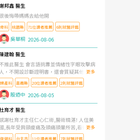
謝邦鑫 醫生
很後悔帶媽媽去給他開
骨科
桃園縣
71位讀者推薦
6則就醫評鑑
吳華桐
2026-08-06
陳建翰 醫生
不推此醫生 會言語挑釁並情緒性字眼攻擊病
人，不開設診斷證明書，還會質疑其他醫生
更多
的判斷！
婦產科
嘉義縣
20位讀者推薦
2則就醫評鑑
殷迺中
2026-08-05
杜育才 醫生
感謝杜育才主任仁心仁術,醫術精湛! 人住美
國,長年受肩頸痠痛及頭痛頭暈所苦,看遍名醫
更多
教授,做了各種檢查,也嘗試過西醫打針,中醫
復健科
台北市
11位讀者推薦
7則就醫評鑑