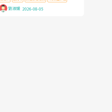
針灸及物理徒手治療都沒有用,後來連吃到嗎
啡類止痛藥都效果有限,只是壓症狀,沒多久就
劉淑媛
2026-08-05
痛起來,多年失眠嚴重影響生活品質. 台灣親
友介紹忠孝醫院杜育才主任是頸頭症候群專
家,上網搜尋杜主任相關文章新聞跟網路評價
之後,下定決心飛回台北找杜醫師診治. 杜主
任的乾針跟增生治療真的很厲害,第一次乾針
就覺得整個肩頸鬆開,回家特別好睡,經過幾次
治療,長年頑疾已經好了大半,杜主任除了打針
超厲害,還會一直交代要改善姿勢跟好好做運
動,看診態度親切溫暖,真的是不可多得的良
醫,大力推荐!