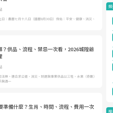
頻
點
生日：農曆七月十八日（國曆8月30日）保佑：平安、健康、消災、
拜？供品、流程、禁忌一次看，2026城隍爺
理
點
司法神，適合求公道、消災、財運與事業供品以三牲、水果（奇數）
茶與酒一
太歲要準備什麼？生肖、時間、流程、費用一次
搜