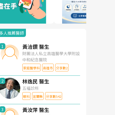
多人推薦醫師
黃洽鑽 醫生
1
財團法人私立高雄醫學大學附設
中和紀念醫院
家庭醫學科
高雄市
分享數2
林逸民 醫生
2
五福診所
眼科
宜蘭縣
分享數542
黃汝萍 醫生
3