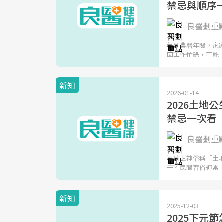
禁忌與順序
良醫劃重
每到農曆年關，家
因工作忙碌，可能
新知
2026-01-14
2026土
禁忌一次看
良醫劃重
福德正神俗稱「土
一。民間習俗通常
新知
2025-12-03
2025下