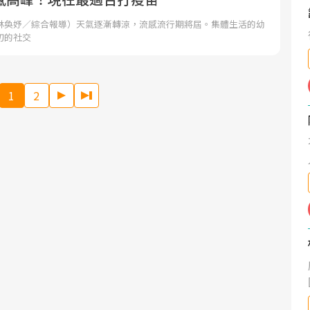
林奐妤／綜合報導）天氣逐漸轉涼，流感流行期將屆。集體生活的幼
切的社交
1
2