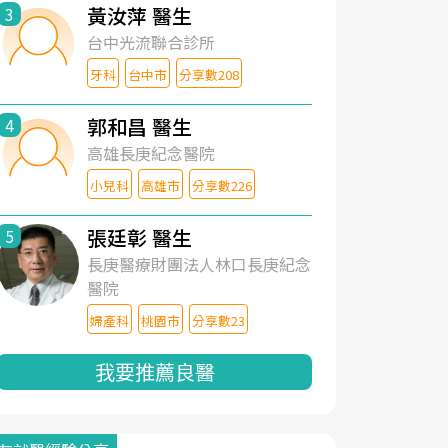
黃汝萍 醫生
3
台中光流聯合診所
牙科
台中市
分享數208
郭和昌 醫生
4
高雄長庚紀念醫院
小兒科
高雄市
分享數226
張廷彰 醫生
5
長庚醫療財團法人林口長庚紀念
醫院
婦產科
桃園市
分享數23
我要推薦良醫