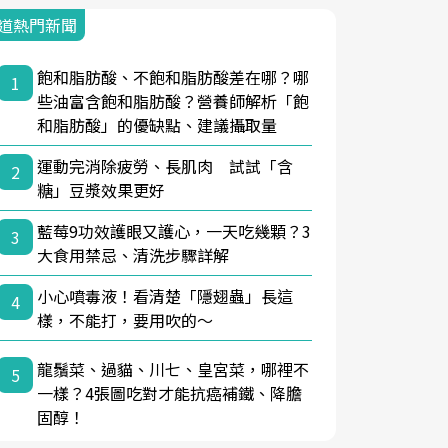
道熱門新聞
飽和脂肪酸、不飽和脂肪酸差在哪？哪
1
些油富含飽和脂肪酸？營養師解析「飽
和脂肪酸」的優缺點、建議攝取量
運動完消除疲勞、長肌肉 試試「含
2
糖」豆漿效果更好
藍莓9功效護眼又護心，一天吃幾顆？3
3
大食用禁忌、清洗步驟詳解
小心噴毒液！看清楚「隱翅蟲」長這
4
樣，不能打，要用吹的～
龍鬚菜、過貓、川七、皇宮菜，哪裡不
5
一樣？4張圖吃對才能抗癌補鐵、降膽
固醇！