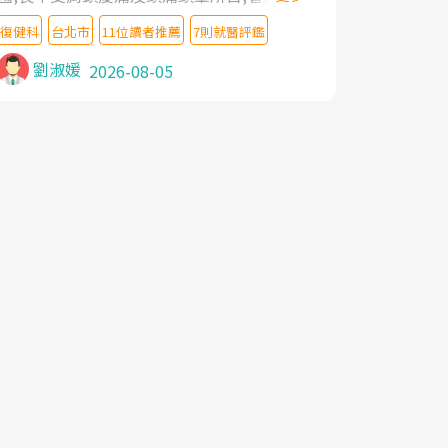
教授,做了各種檢查,也嘗試過西醫打針,中醫
復健科
台北市
11位讀者推薦
7則就醫評鑑
針灸及物理徒手治療都沒有用,後來連吃到嗎
啡類止痛藥都效果有限,只是壓症狀,沒多久就
劉淑媛
2026-08-05
痛起來,多年失眠嚴重影響生活品質. 台灣親
友介紹忠孝醫院杜育才主任是頸頭症候群專
家,上網搜尋杜主任相關文章新聞跟網路評價
之後,下定決心飛回台北找杜醫師診治. 杜主
任的乾針跟增生治療真的很厲害,第一次乾針
就覺得整個肩頸鬆開,回家特別好睡,經過幾次
治療,長年頑疾已經好了大半,杜主任除了打針
超厲害,還會一直交代要改善姿勢跟好好做運
動,看診態度親切溫暖,真的是不可多得的良
醫,大力推荐!