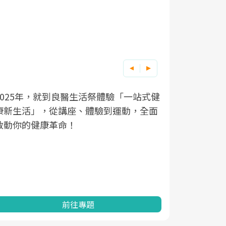
良醫健康網從「換季的身體
根據不同性
因應超高齡
良醫生活祭體驗「一站式健
講座、體驗到運動，全面
透過醫學觀點與日常感受的
在、未來的
「2025
命！
亞健康的認知，進而引導實
知道該如何
促進為目的
動。
健康的關鍵
分析進行全
灣健康促進
前往專題
前往專題