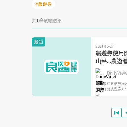
#農遊券
共
1
筆搜尋結果
新知
2021-10-27
農遊券使用開
山藥...農
DailyV
農委會在五倍券推出
帳時打開農遊券AP