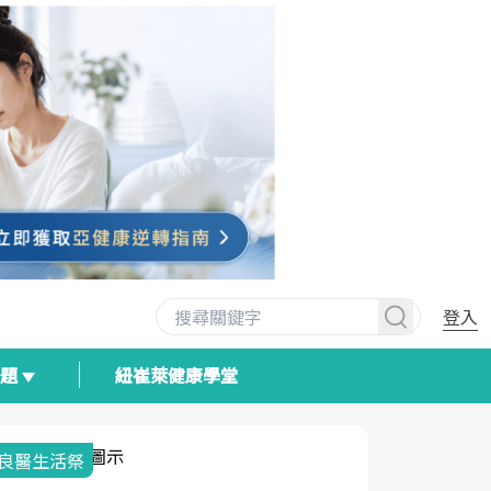
登入
專題
紐崔萊健康學堂
我與健康韌性的距離
荷爾蒙時光
2025健檢