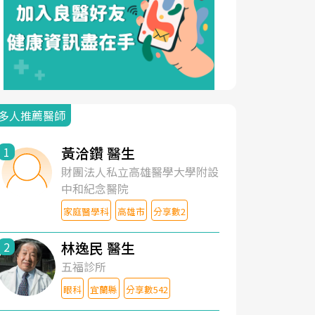
多人推薦醫師
黃洽鑽 醫生
1
財團法人私立高雄醫學大學附設
中和紀念醫院
家庭醫學科
高雄市
分享數2
林逸民 醫生
2
五福診所
眼科
宜蘭縣
分享數542