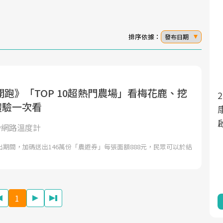
排序依據：
發布日期
跑》「TOP 10超熱門農場」看梅花鹿、挖
2025年，就到
面對超高齡社會的浪潮，台灣正在快速邁
遊體驗一次看
向「健康照護」的新時代。隨著國家政策
康新生活」，從
如「健康台灣推動委員會」與「長照3.0」
啟動你的健康革
iew網路溫度計
的推進，「預防醫學」已成全民關注的核
期間，加碼送出146萬份「農遊券」每張面額888元，民眾可以於結
心議題。然而，健檢不只是醫療院所的服
務，更是民眾了解自身健康狀況、啟動健
康管理的重要起點。
1
前往專題