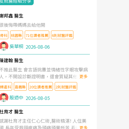
友就醫經驗分享
謝邦鑫 醫生
很後悔帶媽媽去給他開
骨科
桃園縣
71位讀者推薦
6則就醫評鑑
吳華桐
2026-08-06
陳建翰 醫生
不推此醫生 會言語挑釁並情緒性字眼攻擊病
人，不開設診斷證明書，還會質疑其他醫生
更多
的判斷！
婦產科
嘉義縣
20位讀者推薦
2則就醫評鑑
殷迺中
2026-08-05
杜育才 醫生
感謝杜育才主任仁心仁術,醫術精湛! 人住美
國,長年受肩頸痠痛及頭痛頭暈所苦,看遍名醫
更多