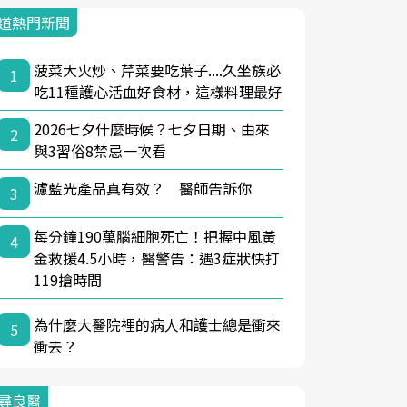
道熱門新聞
菠菜大火炒、芹菜要吃葉子....久坐族必
1
吃11種護心活血好食材，這樣料理最好
2026七夕什麼時候？七夕日期、由來
2
與3習俗8禁忌一次看
濾藍光產品真有效？ 醫師告訴你
3
每分鐘190萬腦細胞死亡！把握中風黃
4
金救援4.5小時，醫警告：遇3症狀快打
119搶時間
為什麼大醫院裡的病人和護士總是衝來
5
衝去？
尋良醫