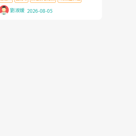
針灸及物理徒手治療都沒有用,後來連吃到嗎
啡類止痛藥都效果有限,只是壓症狀,沒多久就
劉淑媛
2026-08-05
痛起來,多年失眠嚴重影響生活品質. 台灣親
友介紹忠孝醫院杜育才主任是頸頭症候群專
家,上網搜尋杜主任相關文章新聞跟網路評價
之後,下定決心飛回台北找杜醫師診治. 杜主
任的乾針跟增生治療真的很厲害,第一次乾針
就覺得整個肩頸鬆開,回家特別好睡,經過幾次
治療,長年頑疾已經好了大半,杜主任除了打針
超厲害,還會一直交代要改善姿勢跟好好做運
動,看診態度親切溫暖,真的是不可多得的良
醫,大力推荐!