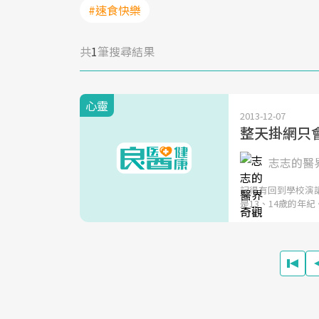
#速食快樂
共
1
筆搜尋結果
心靈
2013-12-07
整天掛網只
志志的醫
記得有回到學校演
是13、14歲的年紀