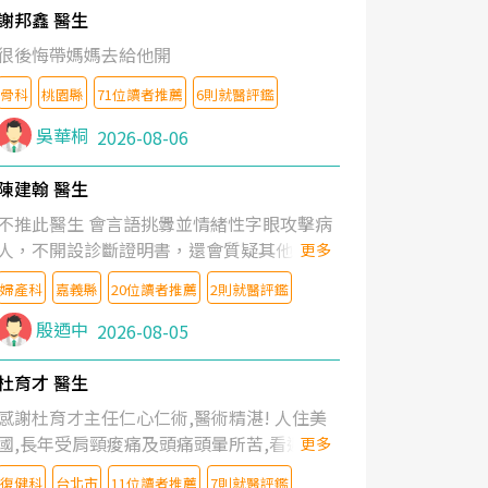
謝邦鑫 醫生
很後悔帶媽媽去給他開
骨科
桃園縣
71位讀者推薦
6則就醫評鑑
吳華桐
2026-08-06
陳建翰 醫生
不推此醫生 會言語挑釁並情緒性字眼攻擊病
人，不開設診斷證明書，還會質疑其他醫生
更多
的判斷！
婦產科
嘉義縣
20位讀者推薦
2則就醫評鑑
殷迺中
2026-08-05
杜育才 醫生
感謝杜育才主任仁心仁術,醫術精湛! 人住美
國,長年受肩頸痠痛及頭痛頭暈所苦,看遍名醫
更多
教授,做了各種檢查,也嘗試過西醫打針,中醫
復健科
台北市
11位讀者推薦
7則就醫評鑑