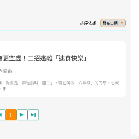
排序依據：
發布日期
會更空虛！三招遠離「速食快樂」
面對超高齡社會的浪潮，台灣正在快速邁
2025年，就到良醫生活祭體驗「一站式健
向「健康照護」的新時代。隨著國家政策
康新生活」，從講座、體驗到運動，全面
界奇觀
如「健康台灣推動委員會」與「長照3.0」
啟動你的健康革命！
講，對象是一群從前叫「國二」，現在叫做「八年級」的同學，也就
的推進，「預防醫學」已成全民關注的核
。那
心議題。然而，健檢不只是醫療院所的服
務，更是民眾了解自身健康狀況、啟動健
康管理的重要起點。
1
前往專題
前往專題