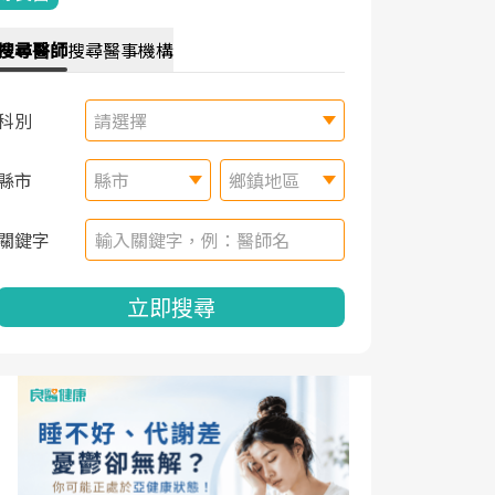
搜尋
醫師
搜尋
醫事機構
科別
請選擇
縣市
縣市
鄉鎮地區
關鍵字
立即搜尋