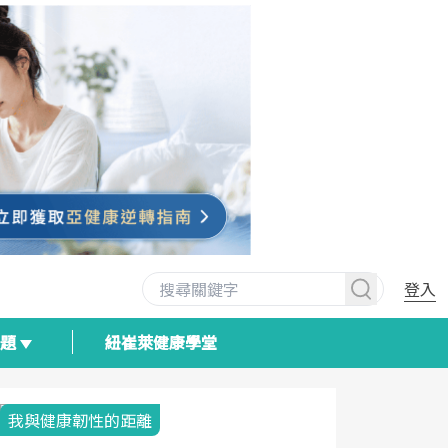
登入
專題
紐崔萊健康學堂
我與健康韌性的距離
荷爾蒙時光
2025健檢