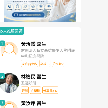
多人推薦醫師
黃洽鑽 醫生
1
財團法人私立高雄醫學大學附設
中和紀念醫院
家庭醫學科
高雄市
分享數2
林逸民 醫生
2
五福診所
眼科
宜蘭縣
分享數542
黃汝萍 醫生
3