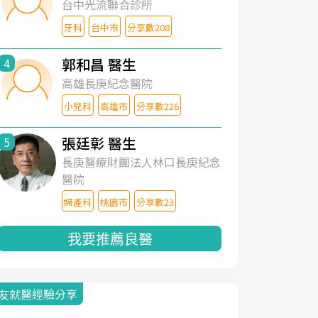
台中光流聯合診所
牙科
台中市
分享數208
郭和昌 醫生
4
高雄長庚紀念醫院
小兒科
高雄市
分享數226
張廷彰 醫生
5
長庚醫療財團法人林口長庚紀念
醫院
婦產科
桃園市
分享數23
我要推薦良醫
友就醫經驗分享