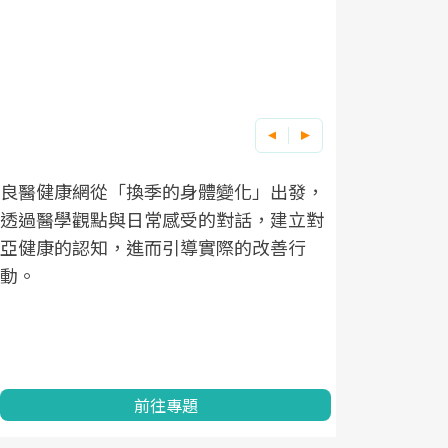
良醫健康網從「換季的身體變化」出發，
根據不同性
因應超高齡
透過醫學觀點與日常感受的對話，建立對
在、未來的
「2025
亞健康的認知，進而引導實際的改善行
知道該如何
促進為目的
動。
健康的關鍵
分析進行全
灣健康促進
前往專題