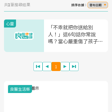
共
1
筆搜尋結果
排序依據：
發布日期
心靈
「不乖就把你送給別
人！」這6句話你常說
嗎？當心嚴重傷了孩子的
心
1
良醫生活祭