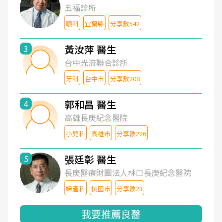
五福診所
眼科
宜蘭縣
分享數542
黃汝萍 醫生
3
台中光流聯合診所
牙科
台中市
分享數208
郭和昌 醫生
4
高雄長庚紀念醫院
小兒科
高雄市
分享數226
張廷彰 醫生
5
長庚醫療財團法人林口長庚紀念醫院
婦產科
桃園市
分享數23
我要推薦良醫