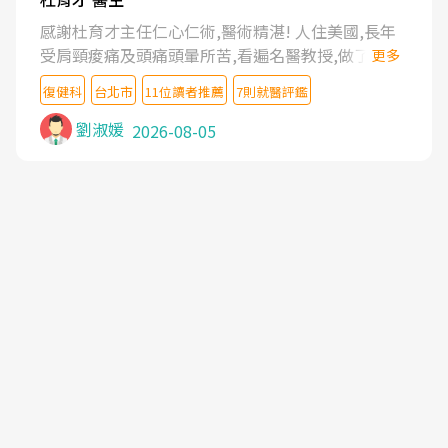
感謝杜育才主任仁心仁術,醫術精湛! 人住美國,長年
受肩頸痠痛及頭痛頭暈所苦,看遍名醫教授,做了各種
更多
檢查,也嘗試過西醫打針,中醫針灸及物理徒手治療都
復健科
台北市
11位讀者推薦
7則就醫評鑑
沒有用,後來連吃到嗎啡類止痛藥都效果有限,只是壓
症狀,沒多久就痛起來,多年失眠嚴重影響生活品質.
劉淑媛
2026-08-05
台灣親友介紹忠孝醫院杜育才主任是頸頭症候群專
家,上網搜尋杜主任相關文章新聞跟網路評價之後,下
定決心飛回台北找杜醫師診治. 杜主任的乾針跟增生
治療真的很厲害,第一次乾針就覺得整個肩頸鬆開,回
家特別好睡,經過幾次治療,長年頑疾已經好了大半,杜
主任除了打針超厲害,還會一直交代要改善姿勢跟好
好做運動,看診態度親切溫暖,真的是不可多得的良醫,
大力推荐!