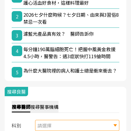
護心活血好食材，這樣料理最好
2026七夕什麼時候？七夕日期、由來與3習俗8
2
禁忌一次看
濾藍光產品真有效？ 醫師告訴你
3
每分鐘190萬腦細胞死亡！把握中風黃金救援
4
4.5小時，醫警告：遇3症狀快打119搶時間
為什麼大醫院裡的病人和護士總是衝來衝去？
5
搜尋良醫
搜尋
醫師
搜尋
醫事機構
科別
請選擇