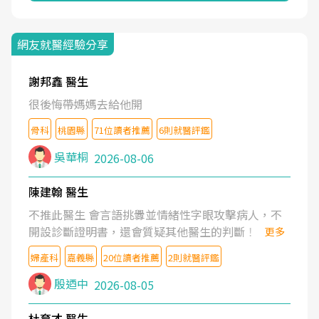
網友就醫經驗分享
謝邦鑫 醫生
很後悔帶媽媽去給他開
骨科
桃園縣
71位讀者推薦
6則就醫評鑑
吳華桐
2026-08-06
陳建翰 醫生
不推此醫生 會言語挑釁並情緒性字眼攻擊病人，不
開設診斷證明書，還會質疑其他醫生的判斷！
更多
婦產科
嘉義縣
20位讀者推薦
2則就醫評鑑
殷迺中
2026-08-05
杜育才 醫生