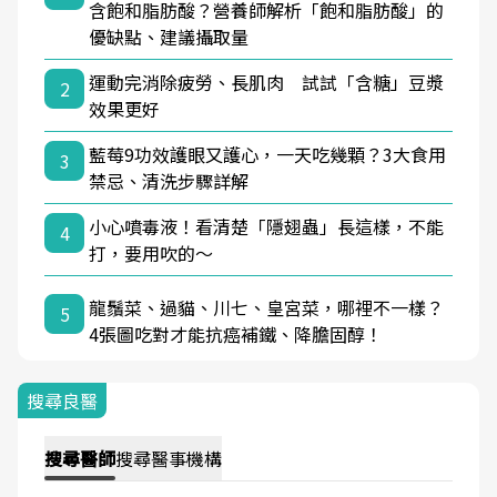
含飽和脂肪酸？營養師解析「飽和脂肪酸」的
優缺點、建議攝取量
運動完消除疲勞、長肌肉 試試「含糖」豆漿
2
效果更好
藍莓9功效護眼又護心，一天吃幾顆？3大食用
3
禁忌、清洗步驟詳解
小心噴毒液！看清楚「隱翅蟲」長這樣，不能
4
打，要用吹的～
龍鬚菜、過貓、川七、皇宮菜，哪裡不一樣？
5
4張圖吃對才能抗癌補鐵、降膽固醇！
搜尋良醫
搜尋
醫師
搜尋
醫事機構