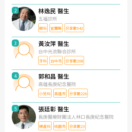
林逸民 醫生
2
五福診所
眼科
宜蘭縣
分享數542
黃汝萍 醫生
3
台中光流聯合診所
牙科
台中市
分享數208
郭和昌 醫生
4
高雄長庚紀念醫院
小兒科
高雄市
分享數226
張廷彰 醫生
5
長庚醫療財團法人林口長庚紀念醫院
婦產科
桃園市
分享數23