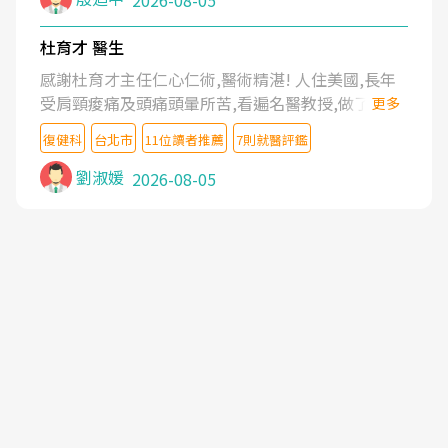
2026-08-05
杜育才 醫生
感謝杜育才主任仁心仁術,醫術精湛! 人住美國,長年
受肩頸痠痛及頭痛頭暈所苦,看遍名醫教授,做了各種
更多
檢查,也嘗試過西醫打針,中醫針灸及物理徒手治療都
復健科
台北市
11位讀者推薦
7則就醫評鑑
沒有用,後來連吃到嗎啡類止痛藥都效果有限,只是壓
症狀,沒多久就痛起來,多年失眠嚴重影響生活品質.
劉淑媛
2026-08-05
台灣親友介紹忠孝醫院杜育才主任是頸頭症候群專
家,上網搜尋杜主任相關文章新聞跟網路評價之後,下
定決心飛回台北找杜醫師診治. 杜主任的乾針跟增生
治療真的很厲害,第一次乾針就覺得整個肩頸鬆開,回
家特別好睡,經過幾次治療,長年頑疾已經好了大半,杜
主任除了打針超厲害,還會一直交代要改善姿勢跟好
好做運動,看診態度親切溫暖,真的是不可多得的良醫,
大力推荐!