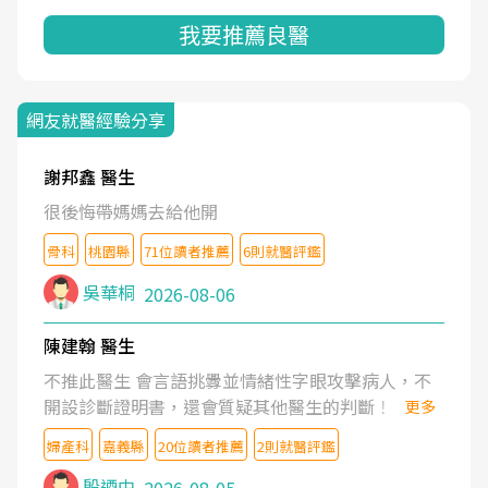
我要推薦良醫
網友就醫經驗分享
謝邦鑫 醫生
很後悔帶媽媽去給他開
骨科
桃園縣
71位讀者推薦
6則就醫評鑑
吳華桐
2026-08-06
陳建翰 醫生
不推此醫生 會言語挑釁並情緒性字眼攻擊病人，不
開設診斷證明書，還會質疑其他醫生的判斷！
更多
婦產科
嘉義縣
20位讀者推薦
2則就醫評鑑
殷迺中