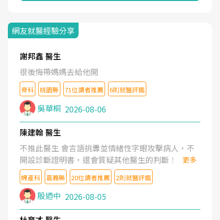
網友就醫經驗分享
謝邦鑫 醫生
很後悔帶媽媽去給他開
骨科
桃園縣
71位讀者推薦
6則就醫評鑑
吳華桐
2026-08-06
陳建翰 醫生
不推此醫生 會言語挑釁並情緒性字眼攻擊病人，不
開設診斷證明書，還會質疑其他醫生的判斷！
更多
婦產科
嘉義縣
20位讀者推薦
2則就醫評鑑
殷迺中
2026-08-05
杜育才 醫生