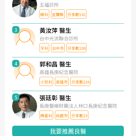
五福診所
眼科
宜蘭縣
分享數542
黃汝萍 醫生
3
台中光流聯合診所
牙科
台中市
分享數208
郭和昌 醫生
4
高雄長庚紀念醫院
小兒科
高雄市
分享數226
張廷彰 醫生
5
長庚醫療財團法人林口長庚紀念醫院
婦產科
桃園市
分享數23
我要推薦良醫