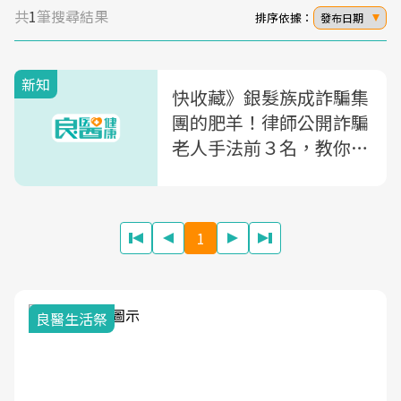
共
1
筆搜尋結果
排序依據：
發布日期
新知
快收藏》銀髮族成詐騙集
團的肥羊！律師公開詐騙
老人手法前３名，教你８
個做法預防長輩被騙
1
良醫生活祭