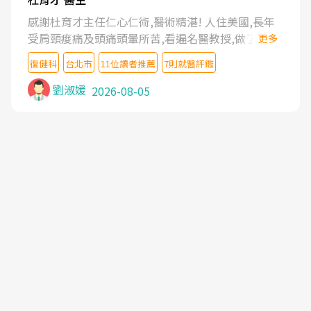
感謝杜育才主任仁心仁術,醫術精湛! 人住美國,長年
受肩頸痠痛及頭痛頭暈所苦,看遍名醫教授,做了各種
更多
檢查,也嘗試過西醫打針,中醫針灸及物理徒手治療都
復健科
台北市
11位讀者推薦
7則就醫評鑑
沒有用,後來連吃到嗎啡類止痛藥都效果有限,只是壓
症狀,沒多久就痛起來,多年失眠嚴重影響生活品質.
劉淑媛
2026-08-05
台灣親友介紹忠孝醫院杜育才主任是頸頭症候群專
家,上網搜尋杜主任相關文章新聞跟網路評價之後,下
定決心飛回台北找杜醫師診治. 杜主任的乾針跟增生
治療真的很厲害,第一次乾針就覺得整個肩頸鬆開,回
家特別好睡,經過幾次治療,長年頑疾已經好了大半,杜
主任除了打針超厲害,還會一直交代要改善姿勢跟好
好做運動,看診態度親切溫暖,真的是不可多得的良醫,
大力推荐!