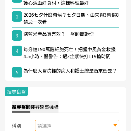
護心活血好食材，這樣料理最好
2026七夕什麼時候？七夕日期、由來與3習俗8
2
禁忌一次看
濾藍光產品真有效？ 醫師告訴你
3
每分鐘190萬腦細胞死亡！把握中風黃金救援
4
4.5小時，醫警告：遇3症狀快打119搶時間
為什麼大醫院裡的病人和護士總是衝來衝去？
5
搜尋良醫
搜尋
醫師
搜尋
醫事機構
科別
請選擇