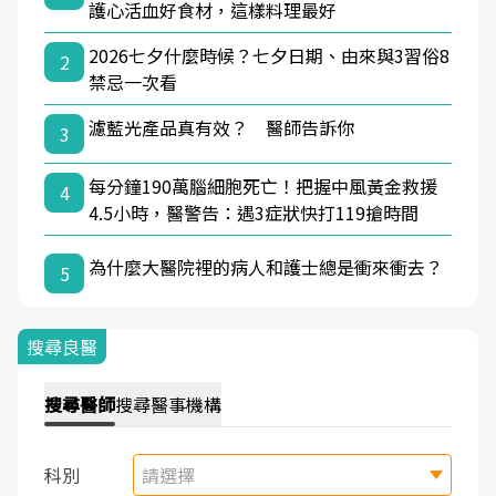
護心活血好食材，這樣料理最好
2026七夕什麼時候？七夕日期、由來與3習俗8
2
禁忌一次看
濾藍光產品真有效？ 醫師告訴你
3
每分鐘190萬腦細胞死亡！把握中風黃金救援
4
4.5小時，醫警告：遇3症狀快打119搶時間
為什麼大醫院裡的病人和護士總是衝來衝去？
5
搜尋良醫
搜尋
醫師
搜尋
醫事機構
科別
請選擇