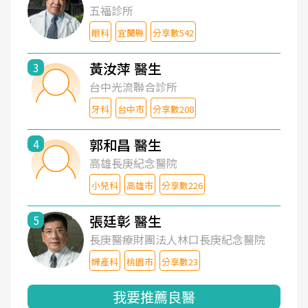
五福診所
眼科
宜蘭縣
分享數542
黃汝萍 醫生
3
台中光流聯合診所
牙科
台中市
分享數208
郭和昌 醫生
4
高雄長庚紀念醫院
小兒科
高雄市
分享數226
張廷彰 醫生
5
長庚醫療財團法人林口長庚紀念醫院
婦產科
桃園市
分享數23
我要推薦良醫