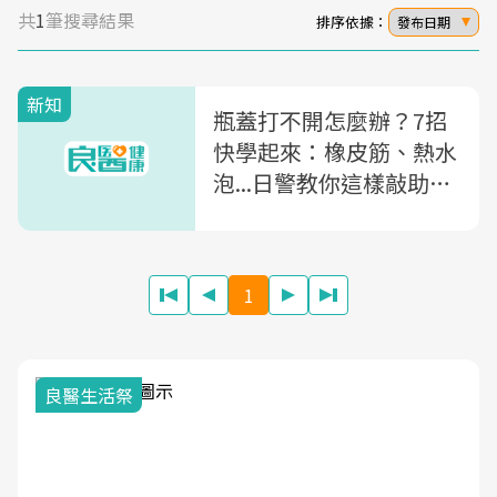
共
1
筆搜尋結果
排序依據：
發布日期
新知
瓶蓋打不開怎麼辦？7招
快學起來：橡皮筋、熱水
泡...日警教你這樣敲助解
決
1
良醫生活祭