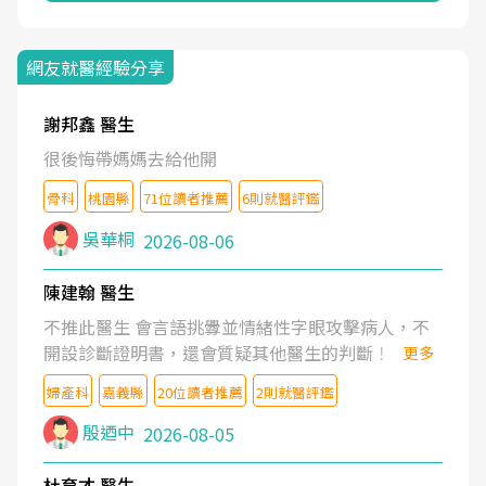
網友就醫經驗分享
謝邦鑫 醫生
很後悔帶媽媽去給他開
骨科
桃園縣
71位讀者推薦
6則就醫評鑑
吳華桐
2026-08-06
陳建翰 醫生
不推此醫生 會言語挑釁並情緒性字眼攻擊病人，不
開設診斷證明書，還會質疑其他醫生的判斷！
更多
婦產科
嘉義縣
20位讀者推薦
2則就醫評鑑
殷迺中
2026-08-05
杜育才 醫生