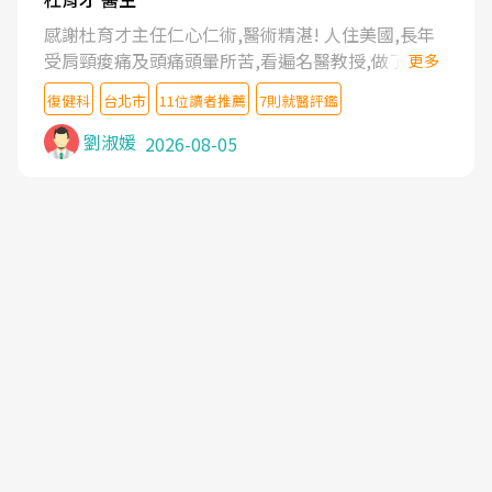
感謝杜育才主任仁心仁術,醫術精湛! 人住美國,長年
受肩頸痠痛及頭痛頭暈所苦,看遍名醫教授,做了各種
更多
檢查,也嘗試過西醫打針,中醫針灸及物理徒手治療都
復健科
台北市
11位讀者推薦
7則就醫評鑑
沒有用,後來連吃到嗎啡類止痛藥都效果有限,只是壓
症狀,沒多久就痛起來,多年失眠嚴重影響生活品質.
劉淑媛
2026-08-05
台灣親友介紹忠孝醫院杜育才主任是頸頭症候群專
家,上網搜尋杜主任相關文章新聞跟網路評價之後,下
定決心飛回台北找杜醫師診治. 杜主任的乾針跟增生
治療真的很厲害,第一次乾針就覺得整個肩頸鬆開,回
家特別好睡,經過幾次治療,長年頑疾已經好了大半,杜
主任除了打針超厲害,還會一直交代要改善姿勢跟好
好做運動,看診態度親切溫暖,真的是不可多得的良醫,
大力推荐!