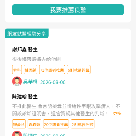
我要推薦良醫
網友就醫經驗分享
謝邦鑫 醫生
很後悔帶媽媽去給他開
骨科
桃園縣
71位讀者推薦
6則就醫評鑑
吳華桐
2026-08-06
陳建翰 醫生
不推此醫生 會言語挑釁並情緒性字眼攻擊病人，不
開設診斷證明書，還會質疑其他醫生的判斷！
更多
婦產科
嘉義縣
20位讀者推薦
2則就醫評鑑
殷迺中