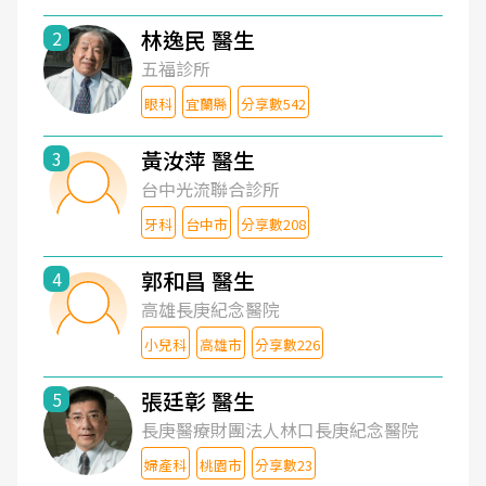
林逸民 醫生
2
五福診所
眼科
宜蘭縣
分享數542
黃汝萍 醫生
3
台中光流聯合診所
牙科
台中市
分享數208
郭和昌 醫生
4
高雄長庚紀念醫院
小兒科
高雄市
分享數226
張廷彰 醫生
5
長庚醫療財團法人林口長庚紀念醫院
婦產科
桃園市
分享數23