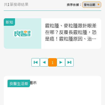
共
1
筆搜尋結果
排序依據：
發布日期
新知
霰粒腫、麥粒腫跟針眼差
在哪？反覆長霰粒腫，恐
是癌！霰粒腫原因、治療
一次搞懂
1
良醫生活祭