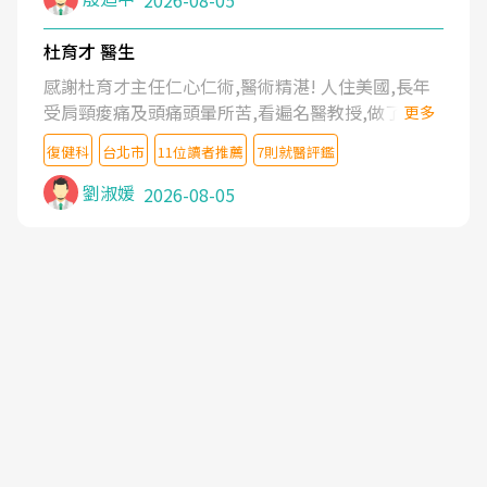
2026-08-05
杜育才 醫生
感謝杜育才主任仁心仁術,醫術精湛! 人住美國,長年
受肩頸痠痛及頭痛頭暈所苦,看遍名醫教授,做了各種
更多
檢查,也嘗試過西醫打針,中醫針灸及物理徒手治療都
復健科
台北市
11位讀者推薦
7則就醫評鑑
沒有用,後來連吃到嗎啡類止痛藥都效果有限,只是壓
症狀,沒多久就痛起來,多年失眠嚴重影響生活品質.
劉淑媛
2026-08-05
台灣親友介紹忠孝醫院杜育才主任是頸頭症候群專
家,上網搜尋杜主任相關文章新聞跟網路評價之後,下
定決心飛回台北找杜醫師診治. 杜主任的乾針跟增生
治療真的很厲害,第一次乾針就覺得整個肩頸鬆開,回
家特別好睡,經過幾次治療,長年頑疾已經好了大半,杜
主任除了打針超厲害,還會一直交代要改善姿勢跟好
好做運動,看診態度親切溫暖,真的是不可多得的良醫,
大力推荐!