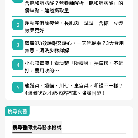
含飽和脂肪酸？營養師解析「飽和脂肪酸」的
優缺點、建議攝取量
運動完消除疲勞、長肌肉 試試「含糖」豆漿
2
效果更好
藍莓9功效護眼又護心，一天吃幾顆？3大食用
3
禁忌、清洗步驟詳解
小心噴毒液！看清楚「隱翅蟲」長這樣，不能
4
打，要用吹的～
龍鬚菜、過貓、川七、皇宮菜，哪裡不一樣？
5
4張圖吃對才能抗癌補鐵、降膽固醇！
搜尋良醫
搜尋
醫師
搜尋
醫事機構