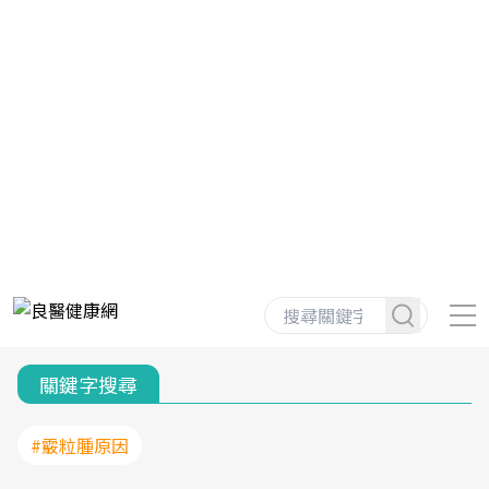
關鍵字搜尋
#霰粒腫原因