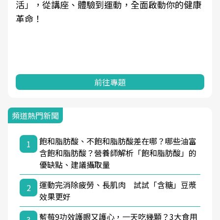
學觀點與日常感受的對話，建立對亞健康的認
知，進而引導實際的改善行動。
前往專題
頻道熱門新聞
飽和脂肪酸、不飽和脂肪酸差在哪？哪些油富
1
含飽和脂肪酸？營養師解析「飽和脂肪酸」的
優缺點、建議攝取量
運動完消除疲勞、長肌肉 試試「含糖」豆漿
2
效果更好
藍莓9功效護眼又護心，一天吃幾顆？3大食用
3