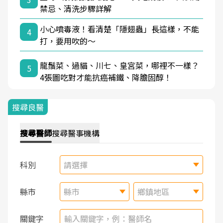
禁忌、清洗步驟詳解
小心噴毒液！看清楚「隱翅蟲」長這樣，不能
4
打，要用吹的～
龍鬚菜、過貓、川七、皇宮菜，哪裡不一樣？
5
4張圖吃對才能抗癌補鐵、降膽固醇！
搜尋良醫
搜尋
醫師
搜尋
醫事機構
科別
請選擇
縣市
縣市
鄉鎮地區
關鍵字