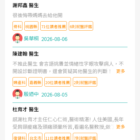
謝邦鑫 醫生
很後悔帶媽媽去給他開
骨科
桃園縣
71位讀者推薦
6則就醫評鑑
吳華桐
2026-08-06
陳建翰 醫生
不推此醫生 會言語挑釁並情緒性字眼攻擊病人，不
開設診斷證明書，還會質疑其他醫生的判斷！
更多
婦產科
嘉義縣
20位讀者推薦
2則就醫評鑑
殷迺中
2026-08-05
杜育才 醫生
感謝杜育才主任仁心仁術,醫術精湛! 人住美國,長年
受肩頸痠痛及頭痛頭暈所苦,看遍名醫教授,做了各種
更多
檢查,也嘗試過西醫打針,中醫針灸及物理徒手治療都
復健科
台北市
11位讀者推薦
7則就醫評鑑