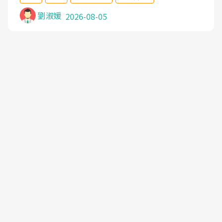
沒有用,後來連吃到嗎啡類止痛藥都效果有限,只是壓
症狀,沒多久就痛起來,多年失眠嚴重影響生活品質.
劉淑媛
2026-08-05
台灣親友介紹忠孝醫院杜育才主任是頸頭症候群專
家,上網搜尋杜主任相關文章新聞跟網路評價之後,下
定決心飛回台北找杜醫師診治. 杜主任的乾針跟增生
治療真的很厲害,第一次乾針就覺得整個肩頸鬆開,回
家特別好睡,經過幾次治療,長年頑疾已經好了大半,杜
主任除了打針超厲害,還會一直交代要改善姿勢跟好
好做運動,看診態度親切溫暖,真的是不可多得的良醫,
大力推荐!