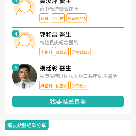
黃汝萍 醫生
3
台中光流聯合診所
牙科
台中市
分享數208
郭和昌 醫生
4
高雄長庚紀念醫院
小兒科
高雄市
分享數226
張廷彰 醫生
5
長庚醫療財團法人林口長庚紀念醫院
婦產科
桃園市
分享數23
我要推薦良醫
網友就醫經驗分享