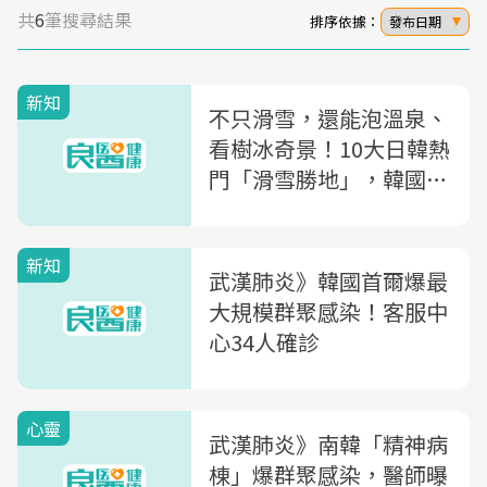
共
6
筆搜尋結果
排序依據：
發布日期
新知
不只滑雪，還能泡溫泉、
看樹冰奇景！10大日韓熱
門「滑雪勝地」，韓國這
處便宜又好玩
新知
武漢肺炎》韓國首爾爆最
大規模群聚感染！客服中
心34人確診
心靈
武漢肺炎》南韓「精神病
棟」爆群聚感染，醫師曝