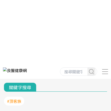
關鍵字搜尋
#頂客族