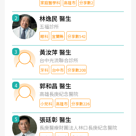
家庭醫學科
高雄市
分享數2
林逸民 醫生
2
五福診所
眼科
宜蘭縣
分享數542
黃汝萍 醫生
3
台中光流聯合診所
牙科
台中市
分享數208
郭和昌 醫生
4
高雄長庚紀念醫院
小兒科
高雄市
分享數226
張廷彰 醫生
5
長庚醫療財團法人林口長庚紀念醫院