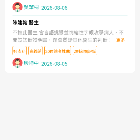
吳華桐
2026-08-06
陳建翰 醫生
不推此醫生 會言語挑釁並情緒性字眼攻擊病人，不
開設診斷證明書，還會質疑其他醫生的判斷！
更多
婦產科
嘉義縣
20位讀者推薦
2則就醫評鑑
殷迺中
2026-08-05