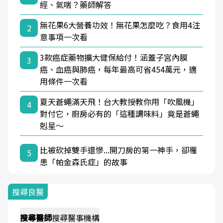
經、氣喘？藥師解答
無花果6大營養功效！無花果怎麼吃？食用4注
2
意事項一次看
3款癌症藥物擴大健保給付！涵蓋子宮內膜
3
癌、血癌與肺癌，每年最高可省454萬元，適
用條件一次看
夏天蒼蠅滿天飛！台大教授教你用「吹風機」
4
對付它，廚房必有的「這種調味料」竟是蒼蠅
剋星～
比被砍掉雙手還慘...開刀房的第一神手，卻罹
5
患「帕金森氏症」的故事
搜尋良醫
搜尋
醫師
搜尋
醫事機構