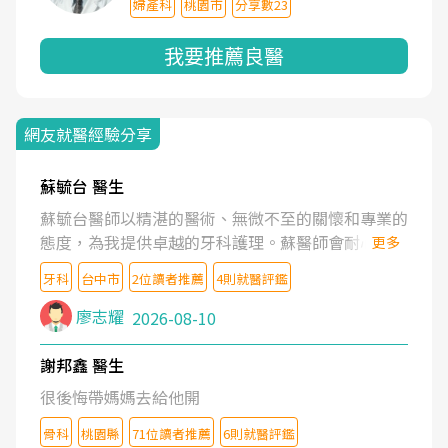
婦產科
桃園市
分享數23
我要推薦良醫
網友就醫經驗分享
蘇毓台 醫生
蘇毓台醫師以精湛的醫術、無微不至的關懷和專業的
態度，為我提供卓越的牙科護理。蘇醫師會耐心了解
更多
我的需求，清楚地解釋治療方案，並營造舒適溫馨的
牙科
台中市
2位讀者推薦
4則就醫評鑑
就診體驗。蘇醫師更鼓勵我維護口腔健康。坦誠的說
蘇醫師是業內最頂尖的牙醫。蘇醫師的醫護團隊也是
廖志耀
2026-08-10
一流的水準。
謝邦鑫 醫生
很後悔帶媽媽去給他開
骨科
桃園縣
71位讀者推薦
6則就醫評鑑