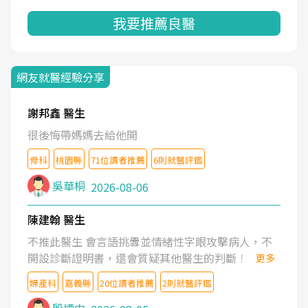
我要推薦良醫
網友就醫經驗分享
謝邦鑫 醫生
很後悔帶媽媽去給他開
骨科
桃園縣
71位讀者推薦
6則就醫評鑑
吳華桐
2026-08-06
陳建翰 醫生
不推此醫生 會言語挑釁並情緒性字眼攻擊病人，不
開設診斷證明書，還會質疑其他醫生的判斷！
更多
婦產科
嘉義縣
20位讀者推薦
2則就醫評鑑