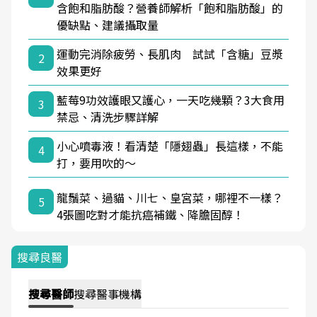
含飽和脂肪酸？營養師解析「飽和脂肪酸」的
優缺點、建議攝取量
運動完消除疲勞、長肌肉 試試「含糖」豆漿
2
效果更好
藍莓9功效護眼又護心，一天吃幾顆？3大食用
3
禁忌、清洗步驟詳解
小心噴毒液！看清楚「隱翅蟲」長這樣，不能
4
打，要用吹的～
龍鬚菜、過貓、川七、皇宮菜，哪裡不一樣？
5
4張圖吃對才能抗癌補鐵、降膽固醇！
搜尋良醫
搜尋
醫師
搜尋
醫事機構