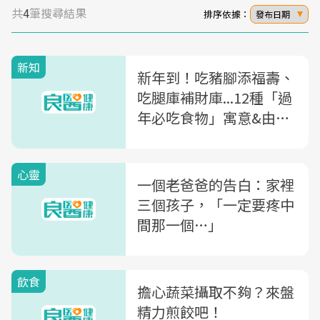
共
4
筆搜尋結果
排序依據：
發布日期
新知
新年到！吃豬腳添福壽、
吃腿庫補財庫...12種「過
年必吃食物」寓意&由來
一次搞懂
心靈
一個老爸爸的告白：家裡
三個孩子，「一定要疼中
間那一個…」
飲食
擔心蔬菜攝取不夠？來盤
精力煎餃吧！