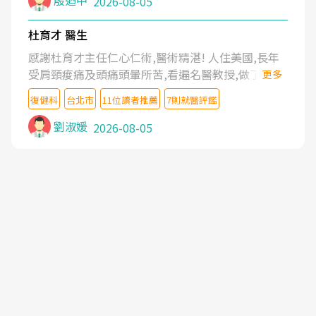
殷迺中
2026-08-05
杜育才 醫生
感謝杜育才主任仁心仁術,醫術精湛! 人住美國,長年
受肩頸痠痛及頭痛頭暈所苦,看遍名醫教授,做了各種
更多
檢查,也嘗試過西醫打針,中醫針灸及物理徒手治療都
復健科
台北市
11位讀者推薦
7則就醫評鑑
沒有用,後來連吃到嗎啡類止痛藥都效果有限,只是壓
症狀,沒多久就痛起來,多年失眠嚴重影響生活品質.
劉淑媛
2026-08-05
台灣親友介紹忠孝醫院杜育才主任是頸頭症候群專
家,上網搜尋杜主任相關文章新聞跟網路評價之後,下
定決心飛回台北找杜醫師診治. 杜主任的乾針跟增生
治療真的很厲害,第一次乾針就覺得整個肩頸鬆開,回
家特別好睡,經過幾次治療,長年頑疾已經好了大半,杜
主任除了打針超厲害,還會一直交代要改善姿勢跟好
好做運動,看診態度親切溫暖,真的是不可多得的良醫,
大力推荐!