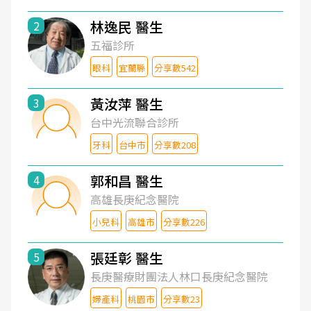
林逸民 醫生
2
五福診所
眼科
宜蘭縣
分享數542
黃汝萍 醫生
3
台中光流聯合診所
牙科
台中市
分享數208
郭和昌 醫生
4
高雄長庚紀念醫院
小兒科
高雄市
分享數226
張廷彰 醫生
5
長庚醫療財團法人林口長庚紀念醫院
婦產科
桃園市
分享數23