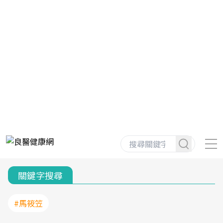
關鍵字搜尋
#馬筱笠