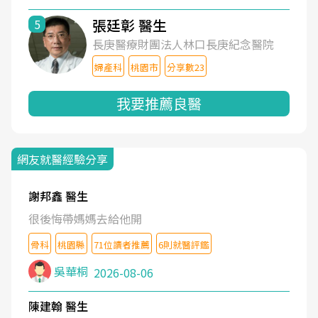
張廷彰 醫生
5
長庚醫療財團法人林口長庚紀念醫院
婦產科
桃園市
分享數23
我要推薦良醫
網友就醫經驗分享
謝邦鑫 醫生
很後悔帶媽媽去給他開
骨科
桃園縣
71位讀者推薦
6則就醫評鑑
吳華桐
2026-08-06
陳建翰 醫生