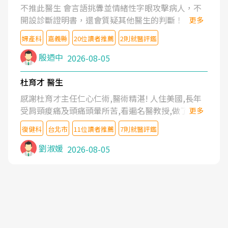
不推此醫生 會言語挑釁並情緒性字眼攻擊病人，不
開設診斷證明書，還會質疑其他醫生的判斷！
更多
婦產科
嘉義縣
20位讀者推薦
2則就醫評鑑
殷迺中
2026-08-05
杜育才 醫生
感謝杜育才主任仁心仁術,醫術精湛! 人住美國,長年
受肩頸痠痛及頭痛頭暈所苦,看遍名醫教授,做了各種
更多
檢查,也嘗試過西醫打針,中醫針灸及物理徒手治療都
復健科
台北市
11位讀者推薦
7則就醫評鑑
沒有用,後來連吃到嗎啡類止痛藥都效果有限,只是壓
症狀,沒多久就痛起來,多年失眠嚴重影響生活品質.
劉淑媛
2026-08-05
台灣親友介紹忠孝醫院杜育才主任是頸頭症候群專
家,上網搜尋杜主任相關文章新聞跟網路評價之後,下
定決心飛回台北找杜醫師診治. 杜主任的乾針跟增生
治療真的很厲害,第一次乾針就覺得整個肩頸鬆開,回
家特別好睡,經過幾次治療,長年頑疾已經好了大半,杜
主任除了打針超厲害,還會一直交代要改善姿勢跟好