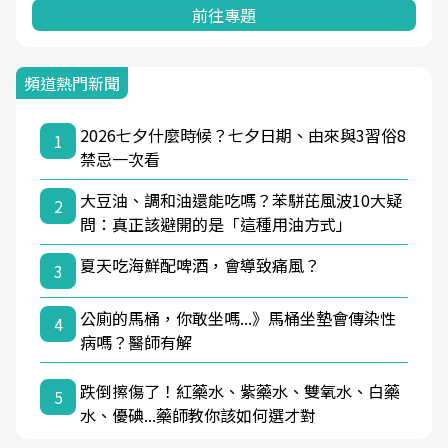
前往專題
頻道熱門新聞
2026七夕什麼時候？七夕日期、由來與3習俗8
1
禁忌一次看
大豆油、調和油還能吃嗎？苯駢芘風波10大疑
2
問：真正該避開的是「這種用油方式」
夏天吃海鮮配啤酒，會導致痛風？
3
公廁的馬桶，你敢坐嗎...》馬桶坐墊會傳染性
4
病嗎？醫師有解
跌倒擦傷了！紅藥水、紫藥水、雙氧水、白藥
5
水、優碘...藥師教你該如何選才對