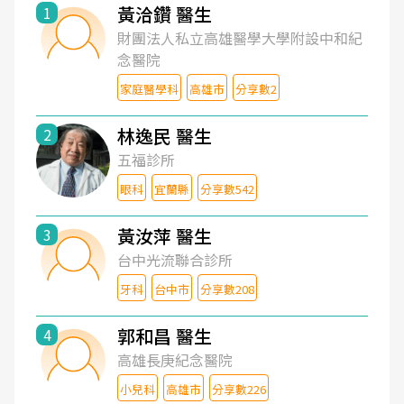
黃洽鑽 醫生
1
財團法人私立高雄醫學大學附設中和紀
念醫院
家庭醫學科
高雄市
分享數2
林逸民 醫生
2
五福診所
眼科
宜蘭縣
分享數542
黃汝萍 醫生
3
台中光流聯合診所
牙科
台中市
分享數208
郭和昌 醫生
4
高雄長庚紀念醫院
小兒科
高雄市
分享數226