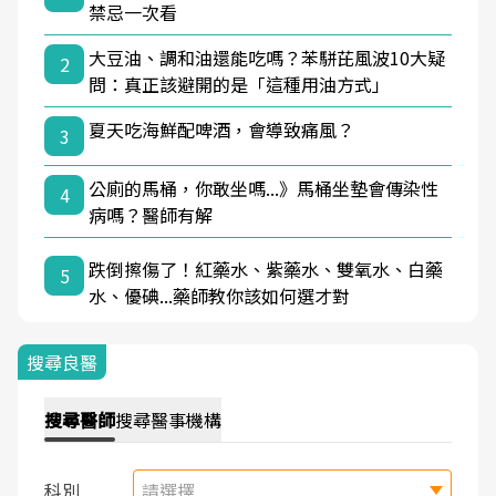
禁忌一次看
大豆油、調和油還能吃嗎？苯駢芘風波10大疑
2
問：真正該避開的是「這種用油方式」
夏天吃海鮮配啤酒，會導致痛風？
3
公廁的馬桶，你敢坐嗎...》馬桶坐墊會傳染性
4
病嗎？醫師有解
跌倒擦傷了！紅藥水、紫藥水、雙氧水、白藥
5
水、優碘...藥師教你該如何選才對
搜尋良醫
搜尋
醫師
搜尋
醫事機構
科別
請選擇