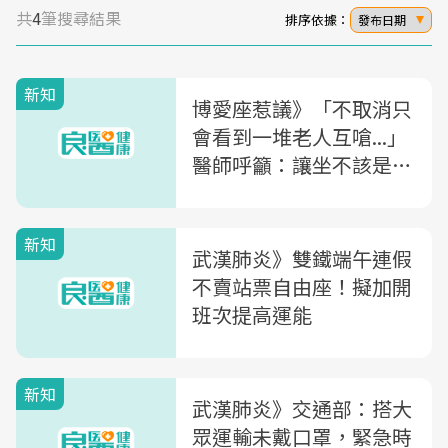
共
4
筆搜尋結果
排序依據：
發布日期
新知
博愛座惹議》「不取消只
會看到一堆老人互嗆...」
醫師呼籲：讓坐不該是勒
索，應全面取消博愛座！
新知
武漢肺炎》雙鐵端午連假
不賣站票自由座！擬加開
班次提高運能
新知
武漢肺炎》交通部：搭大
眾運輸未戴口罩，緊急時