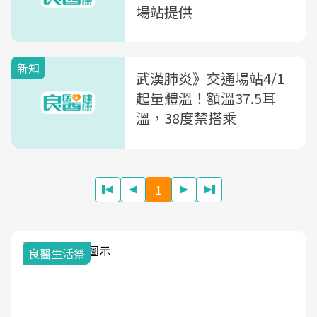
場站提供
新知
武漢肺炎》交通場站4/1
起量體溫！額溫37.5耳
溫，38度禁搭乘
1
良醫生活祭