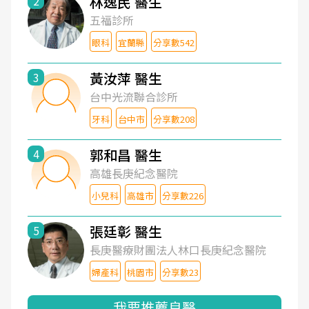
林逸民 醫生
2
五福診所
眼科
宜蘭縣
分享數542
黃汝萍 醫生
3
台中光流聯合診所
牙科
台中市
分享數208
郭和昌 醫生
4
高雄長庚紀念醫院
小兒科
高雄市
分享數226
張廷彰 醫生
5
長庚醫療財團法人林口長庚紀念醫院
婦產科
桃園市
分享數23
我要推薦良醫