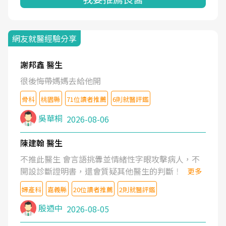
網友就醫經驗分享
謝邦鑫 醫生
很後悔帶媽媽去給他開
骨科
桃園縣
71位讀者推薦
6則就醫評鑑
吳華桐
2026-08-06
陳建翰 醫生
不推此醫生 會言語挑釁並情緒性字眼攻擊病人，不
開設診斷證明書，還會質疑其他醫生的判斷！
更多
婦產科
嘉義縣
20位讀者推薦
2則就醫評鑑
殷迺中
2026-08-05