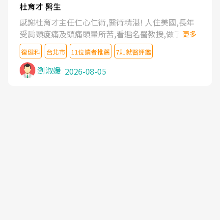
杜育才 醫生
感謝杜育才主任仁心仁術,醫術精湛! 人住美國,長年
受肩頸痠痛及頭痛頭暈所苦,看遍名醫教授,做了各種
更多
檢查,也嘗試過西醫打針,中醫針灸及物理徒手治療都
復健科
台北市
11位讀者推薦
7則就醫評鑑
沒有用,後來連吃到嗎啡類止痛藥都效果有限,只是壓
症狀,沒多久就痛起來,多年失眠嚴重影響生活品質.
劉淑媛
2026-08-05
台灣親友介紹忠孝醫院杜育才主任是頸頭症候群專
家,上網搜尋杜主任相關文章新聞跟網路評價之後,下
定決心飛回台北找杜醫師診治. 杜主任的乾針跟增生
治療真的很厲害,第一次乾針就覺得整個肩頸鬆開,回
家特別好睡,經過幾次治療,長年頑疾已經好了大半,杜
主任除了打針超厲害,還會一直交代要改善姿勢跟好
好做運動,看診態度親切溫暖,真的是不可多得的良醫,
大力推荐!