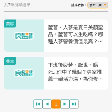
共
2
筆搜尋結果
排序依據：
發布日期
美容
蘆薈、人蔘是夏日美顏聖
品，蘆薈可以生吃嗎？哪
種人蔘營養價值最高？營
養師一次解答！
養生
下班後疲勞、厭世、腦
死...你中了幾個？專家推
薦一碗活力湯，為你修補
元氣、活絡腦部
1