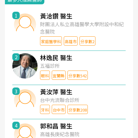
黃洽鑽 醫生
1
財團法人私立高雄醫學大學附設中和紀
念醫院
家庭醫學科
高雄市
分享數2
林逸民 醫生
2
五福診所
眼科
宜蘭縣
分享數542
黃汝萍 醫生
3
台中光流聯合診所
牙科
台中市
分享數208
郭和昌 醫生
4
高雄長庚紀念醫院