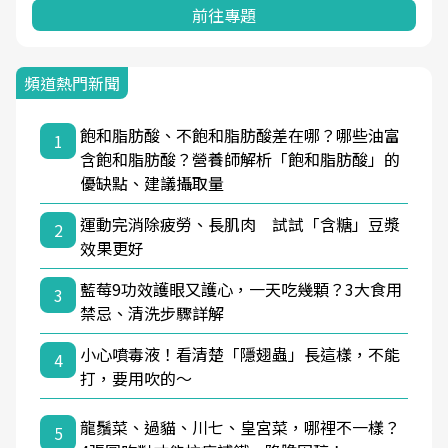
前往專題
頻道熱門新聞
飽和脂肪酸、不飽和脂肪酸差在哪？哪些油富
1
含飽和脂肪酸？營養師解析「飽和脂肪酸」的
優缺點、建議攝取量
運動完消除疲勞、長肌肉 試試「含糖」豆漿
2
效果更好
藍莓9功效護眼又護心，一天吃幾顆？3大食用
3
禁忌、清洗步驟詳解
小心噴毒液！看清楚「隱翅蟲」長這樣，不能
4
打，要用吹的～
龍鬚菜、過貓、川七、皇宮菜，哪裡不一樣？
5