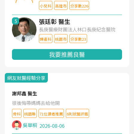
小兒科
高雄市
分享數226
張廷彰 醫生
5
長庚醫療財團法人林口長庚紀念醫院
婦產科
桃園市
分享數23
我要推薦良醫
網友就醫經驗分享
謝邦鑫 醫生
很後悔帶媽媽去給他開
骨科
桃園縣
71位讀者推薦
6則就醫評鑑
吳華桐
2026-08-06