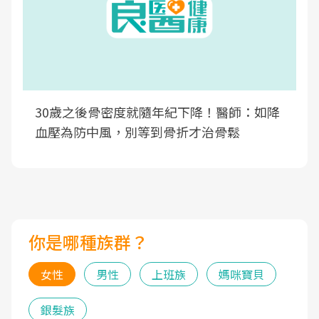
30歲之後骨密度就隨年紀下降！醫師：如降
血壓為防中風，別等到骨折才治骨鬆
你是哪種族群？
女性
男性
上班族
媽咪寶貝
銀髮族