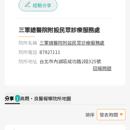
經驗分享
三軍總醫院附設民眾診療服務處
院所名稱
三軍總醫院附設民眾診療服務處
院所電話
87927111
院所地址
台北市內湖區成功路2段325號
回報問題
分享
1
商周・良醫報導
院所地圖
排序