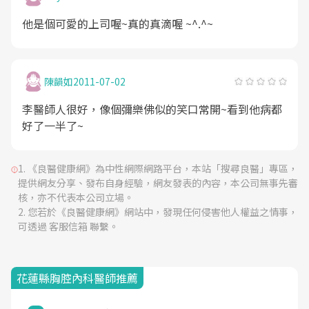
他是個可愛的上司喔~真的真滴喔 ~^.^~
陳韻如
2011-07-02
李醫師人很好，像個彌樂佛似的笑口常開~看到他病都
好了一半了~
《良醫健康網》為中性網際網路平台，本站「搜尋良醫」專區，
提供網友分享、發布自身經驗，網友發表的內容，本公司無事先審
核，亦不代表本公司立場。
您若於《良醫健康網》網站中，發現任何侵害他人權益之情事，
可透過 客服信箱 聯繫。
花蓮縣胸腔內科醫師推薦