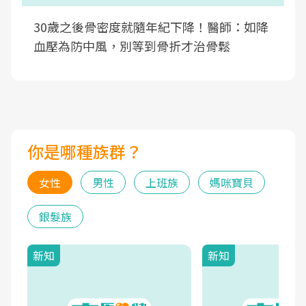
30歲之後骨密度就隨年紀下降！醫師：如降
血壓為防中風，別等到骨折才治骨鬆
你是哪種族群？
女性
男性
上班族
媽咪寶貝
銀髮族
新知
新知