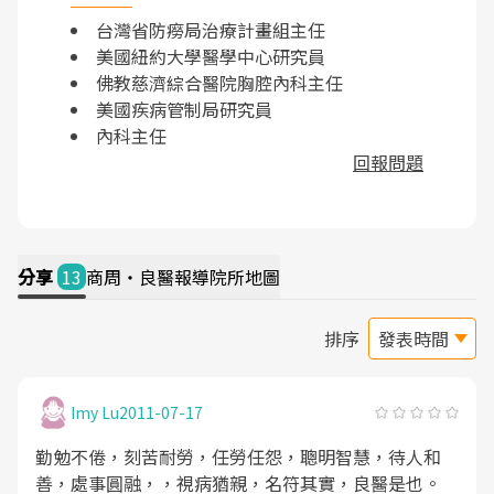
台灣省防癆局治療計畫組主任
美國紐約大學醫學中心研究員
佛教慈濟綜合醫院胸腔內科主任
美國疾病管制局研究員
內科主任
回報問題
分享
13
商周・良醫報導
院所地圖
排序
Imy Lu
2011-07-17
勤勉不倦，刻苦耐勞，任勞任怨，聰明智慧，待人和
善，處事圓融，，視病猶親，名符其實，良醫是也。