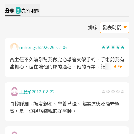
分享
3
院所地圖
排序
mihong0529
2026-07-06
黃主任不久前剛幫我做完心導管支架手術，手術前我有
些擔心，但在讓他門診的過程，他的專業、細心解說與
更多
親和力讓我印象深刻，很大程度的解除了我心理上的憂
慮，手術過程因為是局部麻醉，所以能夠全程知道治療
的過程，感受到主任專業細心的處理手術過程，我很感
王麗華
2012-02-22
謝
問診詳細、態度親和、學養甚佳、職業道德及操守極
高，是一位視病猶親的好醫師。