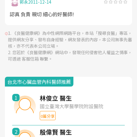
郭永
2011-12-14
認真 負責 親切 細心的好醫師!
《良醫健康網》為中性網際網路平台，本站「搜尋良醫」專區，
提供網友分享、發布自身經驗，網友發表的內容，本公司無事先審
核，亦不代表本公司立場。
您若於《良醫健康網》網站中，發現任何侵害他人權益之情事，
可透過 客服信箱 聯繫。
台北市心臟血管內科醫師推薦
林俊立 醫生
1
國立臺灣大學醫學院附設醫院
0篇分享
殷偉賢 醫生
2