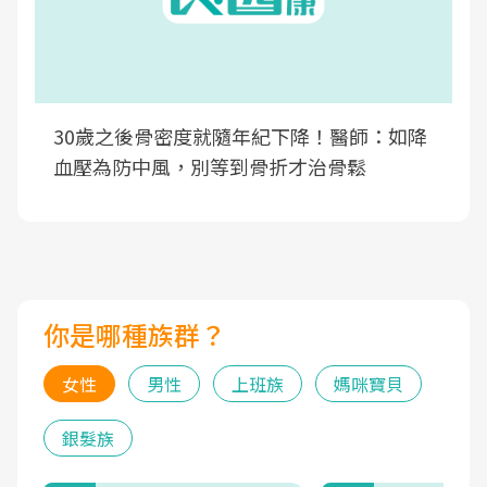
30歲之後骨密度就隨年紀下降！醫師：如降
血壓為防中風，別等到骨折才治骨鬆
你是哪種族群？
女性
男性
上班族
媽咪寶貝
銀髮族