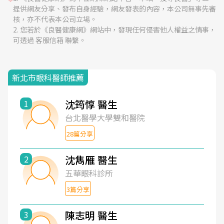
提供網友分享、發布自身經驗，網友發表的內容，本公司無事先審
大小聲，應該也嚇到了。也許他只是你每天幾百位病患
核，亦不代表本公司立場。
中的ㄧ位，但他是我永遠的寶貝，希望你自省，希望不
您若於《良醫健康網》網站中，發現任何侵害他人權益之情事，
會有下ㄧ位受害者。
可透過 客服信箱 聯繫。
新北市眼科醫師推薦
沈筠惇 醫生
1
台北醫學大學雙和醫院
28篇分享
沈雋雁 醫生
2
五華眼科診所
3篇分享
陳志明 醫生
3