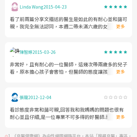
Linda Wang
2015-04-23
看了前兩篇分享文描述的醫生是如此的有耐心並和藹可
親，我完全無法認同，本週二帶未滿六歲的女兒至此診
更多
所治療針眼，隔天覆診時女兒可能是因為前ㄧ天刀子割
針眼膿包的疼痛而感到恐懼，所以邊讓醫生檢查邊唸了
兩句我不要再割了，這位所謂很有耐心又不可多得的醫
陳智婷
2015-03-26
生突然發狂大吼，吵死了，你要打針嗎，你出去...原本
以為他只是要嚇唬孩子，但我看他的臉是非常生氣且旁
非常好，且有耐心的一位醫師，這幾次帶兩歲多的兒子
邊的護士滿臉尷尬的不敢吭聲，我才知道他是真火大，
看，原本擔心孩子會害怕，但醫師的態度讓孩子順服的
更多
看著孩子驚恐的表情，默默的被護士半推出診間，我的
作檢查，當中沒有任何的哭鬧，且看完還能跟醫師說
火氣也上來了，忍不住回了他，小孩子昨天才動刀，今
「謝謝醫師阿伯」哦！跟我們說明也很仔細，讓我們了
天會害怕是正常的，沒有耐心你就不要當醫生，等護士
解原委。大推推～
張龍
2012-12-04
擦完藥，我帶著兩個孩子(當天四歲的妹妹也在)走出診
所，我發誓再也不會走進這間診所。我發這篇文並不是
看診態度非常和藹可親,回答我和我媽媽的問題也很有
要攻擊這位醫生或是取暖，只是希望作醫生的要有醫
耐心並且仔細,是一位專業不可多得的好醫師.而且幫我
更多
德，或許當時你發洩過了，覺得心情舒暢了，但請你想
媽媽的白內障手術做的很好.
ㄧ想對別人孩子的影響有多大，回到家後我忍不住哭
了，孩子抱著我也哭了，我想他第一次看到媽媽和別人
《良醫健康網》為中性網際網路平台，本站「搜尋良醫」專區，