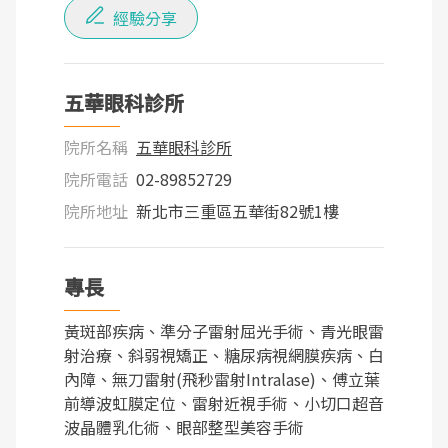
經驗分享
五華眼科診所
院所名稱
五華眼科診所
院所電話
02-89852729
院所地址
新北市三重區五華街82號1樓
專長
黃斑部疾病、準分子雷射屈光手術、青光眼雷
射治療、斜弱視矯正、糖尿病視網膜疾病、白
內障、無刀雷射(飛秒雷射Intralase)、傅立葉
前導波虹膜定位、雷射近視手術、小切口超音
波晶體乳化術、眼部整型美容手術