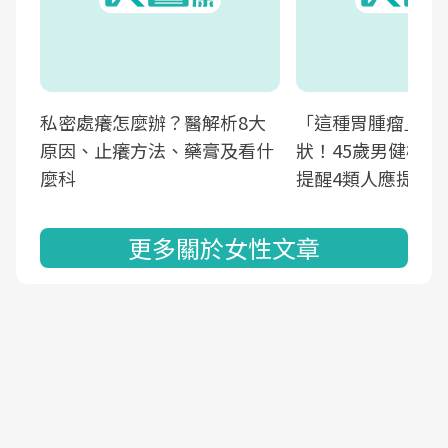
私密處癢怎麼辦？醫解析8大
「這種胃腫瘤」早
原因、止癢方法、藥膏及看什
狀！45歲男健檢發
麼科
提醒4類人應提高
更多關於女性文章