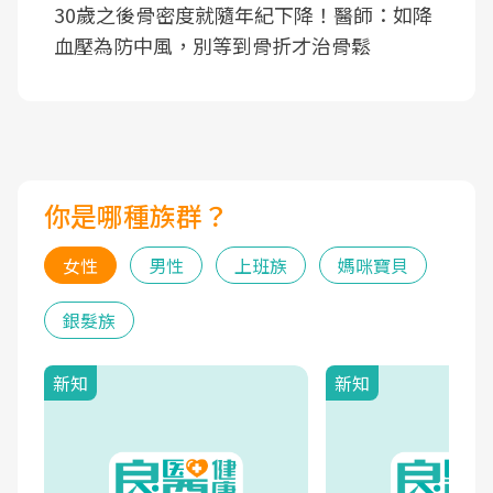
30歲之後骨密度就隨年紀下降！醫師：如降
血壓為防中風，別等到骨折才治骨鬆
你是哪種族群？
女性
男性
上班族
媽咪寶貝
銀髮族
新知
新知