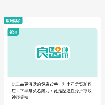
推薦閱讀
新知
比三高更沉默的健康殺手！別小看骨質疏鬆
症，下半身莫名無力，竟是壓迫性骨折導致
神經受損