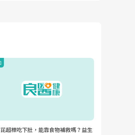
知
駢芘超標吃下肚，能靠食物補救嗎？益生