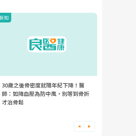
新知
新知
30歲之後骨密度就隨年紀下降！醫
停經5年
師：如降血壓為防中風，別等到骨折
失眠外，
才治骨鬆
鬆症