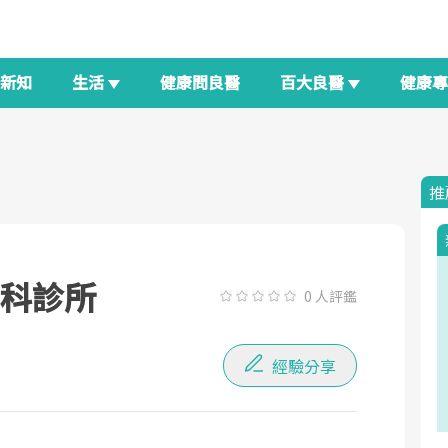
新知
生活
健康問良醫
百大良醫
健康
推
科診所
0 人評鑑
經驗分享