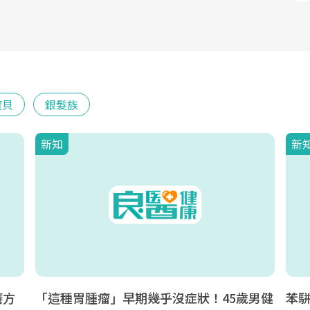
寶貝
銀髮族
新知
新
癢方
「這種胃腫瘤」早期幾乎沒症狀！45歲男健
苯