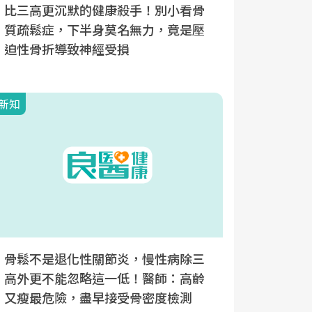
比三高更沉默的健康殺手！別小看骨
長期臥床
質疏鬆症，下半身莫名無力，竟是壓
出自發性
迫性骨折導致神經受損
續用藥最
新知
新知
骨鬆不是退化性關節炎，慢性病除三
骨質如沙
高外更不能忽略這一低！醫師：高齡
經造成殘
又瘦最危險，盡早接受骨密度檢測
大徵兆，