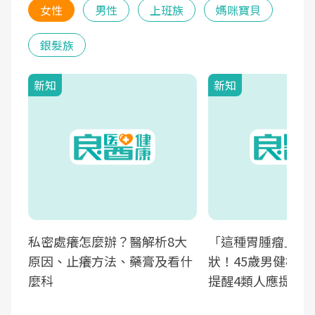
女性
男性
上班族
媽咪寶貝
銀髮族
新知
新知
私密處癢怎麼辦？醫解析8大
「這種胃腫瘤」早
原因、止癢方法、藥膏及看什
狀！45歲男健檢發
麼科
提醒4類人應提高