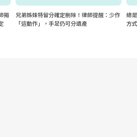
師揭
兄弟姊妹特留分確定刪除！律師提醒：少作
總
定
「這動作」，手足仍可分遺產
方