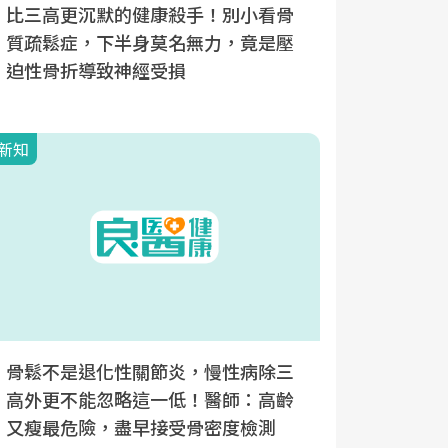
比三高更沉默的健康殺手！別小看骨
長期臥床
質疏鬆症，下半身莫名無力，竟是壓
出自發性
迫性骨折導致神經受損
續用藥最
新知
新知
骨鬆不是退化性關節炎，慢性病除三
骨質如沙
高外更不能忽略這一低！醫師：高齡
經造成殘
又瘦最危險，盡早接受骨密度檢測
大徵兆，