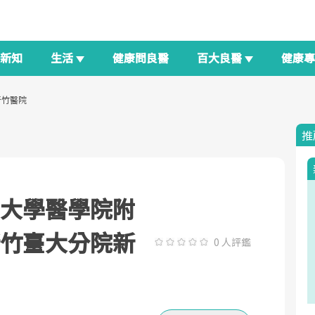
新知
生活
健康問良醫
百大良醫
健康
新竹醫院
推
大學醫學院附
竹臺大分院新
0 人評鑑