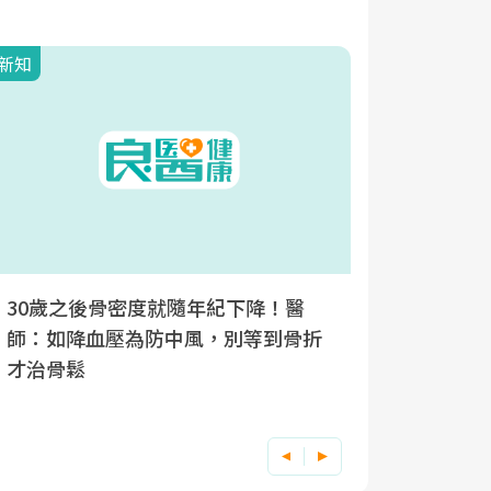
新知
新知
30歲之後骨密度就隨年紀下降！醫
停經5年
師：如降血壓為防中風，別等到骨折
失眠外，
才治骨鬆
鬆症