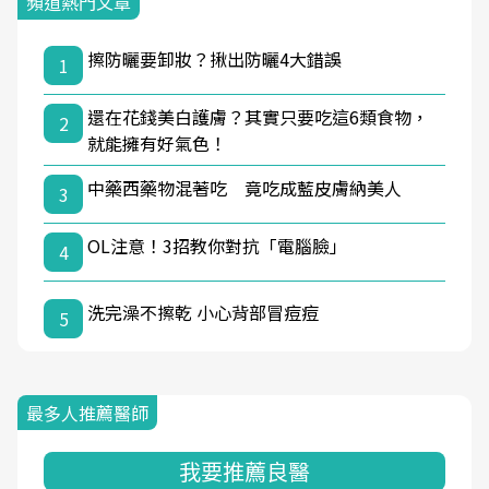
頻道熱門文章
擦防曬要卸妝？揪出防曬4大錯誤
1
還在花錢美白護膚？其實只要吃這6類食物，
2
就能擁有好氣色！
中藥西藥物混著吃 竟吃成藍皮膚納美人
3
OL注意！3招教你對抗「電腦臉」
4
洗完澡不擦乾 小心背部冒痘痘
5
最多人推薦醫師
我要推薦良醫