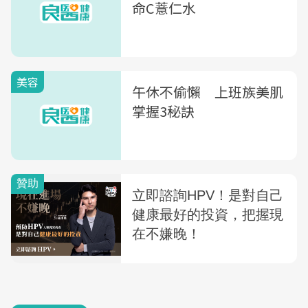
命C薏仁水
美容
午休不偷懶 上班族美肌
掌握3秘訣