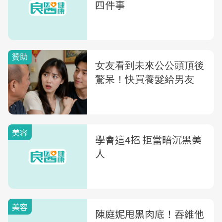
四件事
美容
學會這4招 拒當暗沉黑美
人
美容
陳庭妮甩黑肉底！吞維他