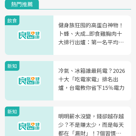
熱門推薦
飲食
健身族狂囤的高蛋白神物！
卜蜂、大成...即食雞胸肉十
大排行出爐：第一名平均一
片不到50元
新知
冷氣、冰箱誰最耗電？2026
十大「吃電家電」排名出
爐，台電教你省下15％電力
新知
明明薪水沒變，錢卻越存越
少？不是賺太少，而是每天
都在「漏財」！7個習慣一