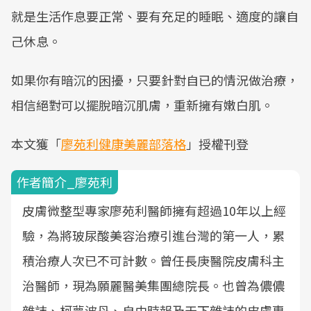
就是生活作息要正常、要有充足的睡眠、適度的讓自
己休息。
如果你有暗沉的困擾，只要針對自已的情況做治療，
相信絕對可以擺脫暗沉肌膚，重新擁有嫩白肌。
本文獲「
廖苑利健康美麗部落格
」授權刊登
作者簡介_廖苑利
皮膚微整型專家廖苑利醫師擁有超過10年以上經
驗，為將玻尿酸美容治療引進台灣的第一人，累
積治療人次已不可計數。曾任長庚醫院皮膚科主
治醫師，現為願麗醫美集團總院長。也曾為儂儂
雜誌、柯夢波丹、自由時報及天下雜誌的皮膚專