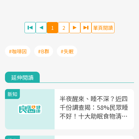
1
2
單頁閱讀
#咖啡因
#B群
#失眠
延伸閱讀
新知
半夜醒來、睡不深？近四
千份調查揭：58%民眾睡
不好！十大助眠食物清單
快筆記