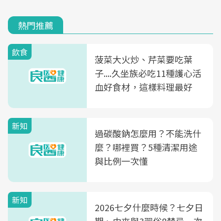
熱門推薦
飲食
菠菜大火炒、芹菜要吃葉
子....久坐族必吃11種護心活
血好食材，這樣料理最好
新知
過碳酸鈉怎麼用？不能洗什
麼？哪裡買？5種清潔用途
與比例一次懂
新知
2026七夕什麼時候？七夕日