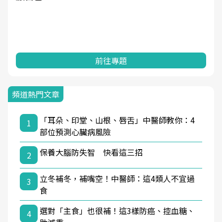
前往專題
頻道熱門文章
「耳朵、印堂、山根、唇舌」中醫師教你：4
1
部位預測心臟病風險
保養大腦防失智 快看這三招
2
立冬補冬，補嘴空！中醫師：這4類人不宜過
3
食
選對「主食」也很補！這3樣防癌、控血糖、
4