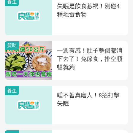
養生
失眠是飲食惹禍！別碰4
種地雷食物
養生
睡不著真磨人！8招打擊
失眠