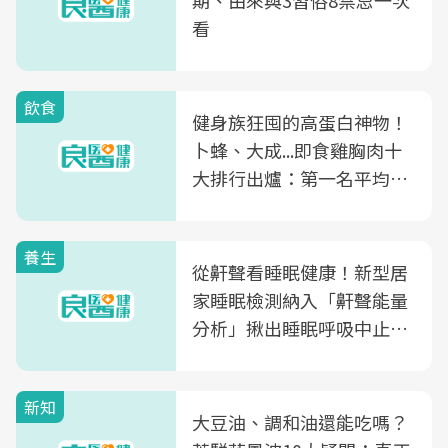
期、由來與3習俗8禁忌一次
看
飲食
健身族狂囤的高蛋白神物！
卜蜂、大成...即食雞胸肉十
大排行出爐：第一名平均一
片不到50元
養生
從鼾聲看睡眠健康！新型居
家睡眠檢測納入「鼾聲能量
分析」揪出睡眠呼吸中止症
風險
新知
大豆油、調和油還能吃嗎？