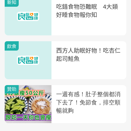
新知
吃錯食物恐難眠 4大類
好睡食物報你知
飲食
西方人助眠好物！吃杏仁
起司鮭魚