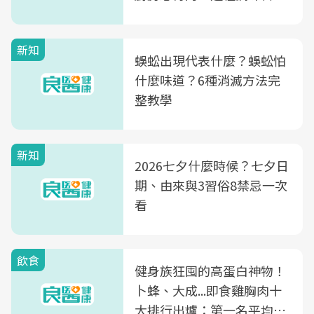
竟是蒼蠅剋星～
新知
蜈蚣出現代表什麼？蜈蚣怕
什麼味道？6種消滅方法完
整教學
新知
2026七夕什麼時候？七夕日
期、由來與3習俗8禁忌一次
看
飲食
健身族狂囤的高蛋白神物！
卜蜂、大成...即食雞胸肉十
大排行出爐：第一名平均一