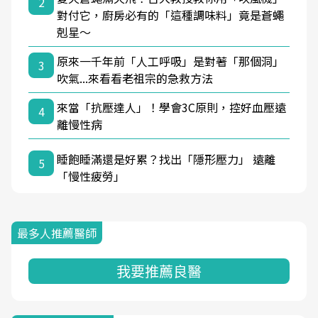
2
對付它，廚房必有的「這種調味料」竟是蒼蠅
剋星～
原來一千年前「人工呼吸」是對著「那個洞」
3
吹氣...來看看老祖宗的急救方法
來當「抗壓達人」！學會3C原則，控好血壓遠
4
離慢性病
睡飽睡滿還是好累？找出「隱形壓力」 遠離
5
「慢性疲勞」
最多人推薦醫師
我要推薦良醫