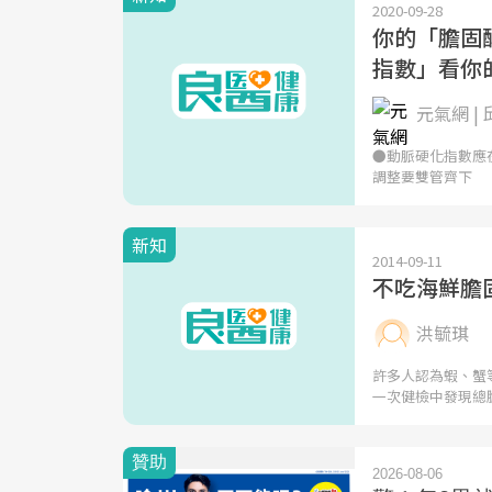
2020-09-28
你的「膽固
指數」看你
元氣網 |
●動脈硬化指數應
調整要雙管齊下
新知
2014-09-11
不吃海鮮膽
洪毓琪
許多人認為蝦、蟹
一次健檢中發現總