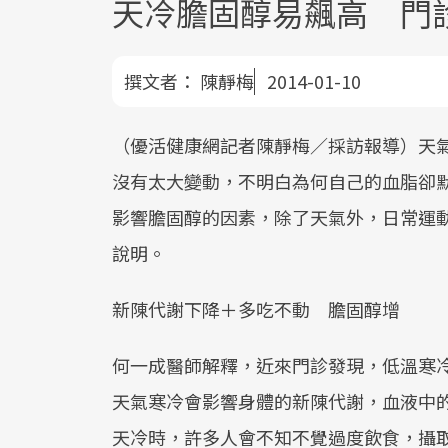
天冷膽固醇易飆高 門
撰文者：
陳靜梅
2014-01-10
（優活健康網記者陳靜梅／採訪報導）天
沒有太大變動，不明白為何自己的血脂卻
影響膽固醇的因素，除了天氣外，日常運
說明。
新陳代謝下降＋多吃不動 膽固醇增
何一成醫師解釋，近來門診發現，低溫寒冷
天氣寒冷會影響身體的新陳代謝，血液中
天冷時，許多人會不知不覺過度飲食，攝