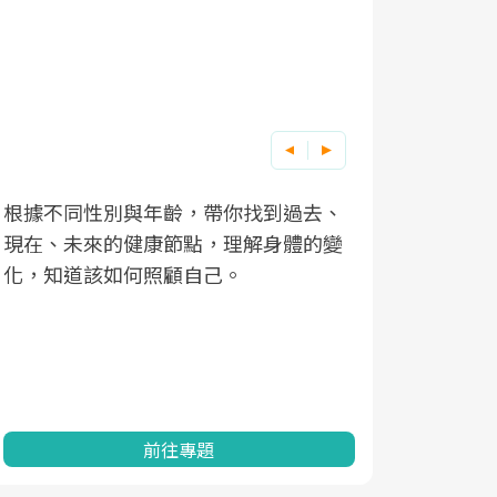
根據不同性別與年齡，帶你找到過去、
因應超高齡
現在、未來的健康節點，理解身體的變
「2025
化，知道該如何照顧自己。
康促進為目
民眾健康的
查、數據分
一起成為台
前往專題