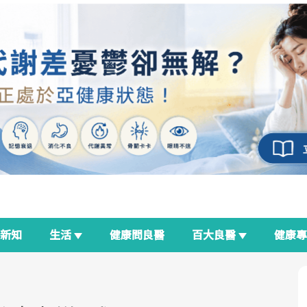
新知
生活
健康問良醫
百大良醫
健康
良醫生活祭
我與健康韌性的距離