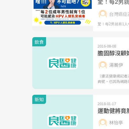
飲食
2016-08-08
膽固醇沒顧
湯蕎伊
（優活健康網記者
病號，也因為網路
新知
2018-01-17
運動健將竟
林怡亭