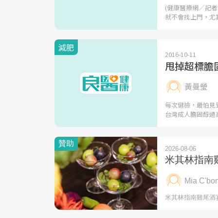
(健康醫療網／記
就不會找上門，尤
減肥
2016-10-11
甩掉超標膽
黃曼瑩
每次健檢，最怕見
台灣成人膽固醇過