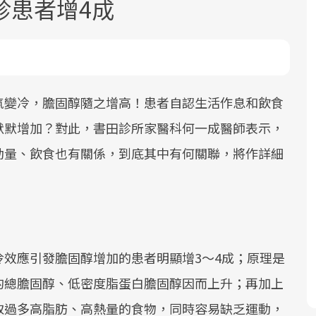
診患者增4成
氣變冷，膽固醇隨之增高！患者自認生活作息和飲食
默默增加？對此，書田診所家醫科何一成醫師表示，
面對超高齡社會的浪潮，台灣正在快速
2025年，就到良醫生活祭體驗「一站式
良醫健康網從「換季的身體變化」出
動量、飲食也有關係，到底其中有何關聯，將作詳細
邁向「健康照護」的新時代。隨著國家
健康新生活」，從講座、體驗到運動，
發，透過醫學觀點與日常感受的對話，
政策如「健康台灣推動委員會」與「長
全面啟動你的健康革命！
建立對亞健康的認知，進而引導實際的
照3.0」的推進，「預防醫學」已成全民
改善行動。
關注的核心議題。然而，健檢不只是醫
療院所的服務，更是民眾了解自身健康
狀況、啟動健康管理的重要起點。
效應引發膽固醇增加的患者明顯增3～4成；原理是
的總膽固醇、低密度脂蛋白膽固醇因而上升；再加上
前往專題
前往專題
前往專題
取過多高脂肪、高熱量的食物，同時容易缺乏運動，