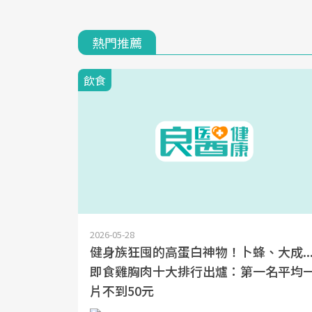
熱門推薦
飲食
2026-05-28
健身族狂囤的高蛋白神物！卜蜂、大成..
即食雞胸肉十大排行出爐：第一名平均
片不到50元