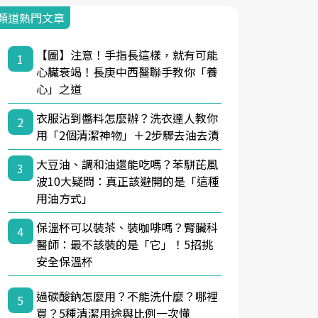
頻道熱門文章
【圖】注意！手指長這樣，就有可能
1
心臟衰竭！長庚中西醫聯手教你「養
心」之道
衣服沾到醬料怎麼辦？洗衣達人教你
2
用「2個清潔神物」＋2步驟去油去漬
大豆油、調和油還能吃嗎？苯駢芘風
3
波10大疑問：真正該避開的是「這種
用油方式」
保溫杯可以裝茶、裝咖啡嗎？腎臟科
4
醫師：最不該裝的是「它」！5招挑
安全保溫杯
過碳酸鈉怎麼用？不能洗什麼？哪裡
5
買？5種清潔用途與比例一次懂