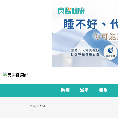
防癌
減肥
養生
良醫
新知