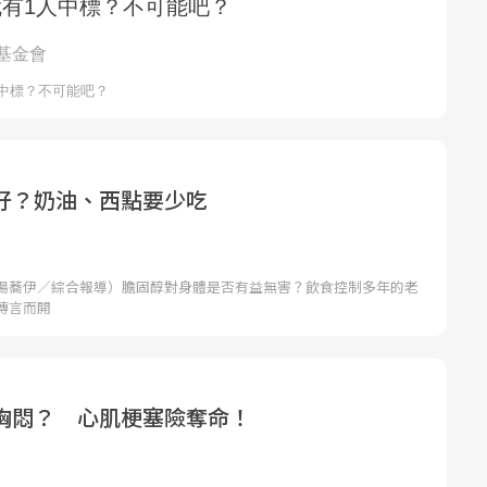
好？奶油、西點要少吃
湯蕎伊／綜合報導）膽固醇對身體是否有益無害？飲食控制多年的老
傳言而開
胸悶？ 心肌梗塞險奪命！