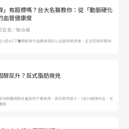
醇」有超標嗎？台大名醫教你：從「動脈硬化
的血管健康度
 邱宜君／聯合報
在3或4以下●動脈硬化指數過高的心血管疾病患者，生活型態和藥物
固醇反升？反式脂肪揪兇
等海鮮膽固醇含量高而不敢食用，甚至敬而遠之。1名50歲陳先生，在
膽固