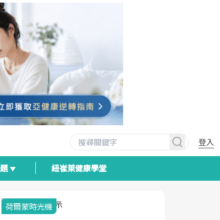
登入
專題
紐崔萊健康學堂
荷爾蒙時光機
2025健檢