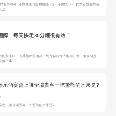
者林怡亭報導) 外表健康的運動健將，無不良嗜好，不代表心血管問題
其是
固醇 每天快走30分鐘很有效！
到的紅字中，尤其膽固醇過高，總是容易令人膽顫心驚。根據調查，
高盛行率