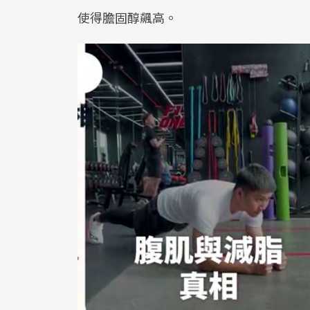
使得膽固醇飆高。