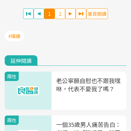
1
2
單頁閱讀
#陽痿
延伸閱讀
兩性
老公寧願自慰也不跟我嘿
咻，代表不愛我了嗎？
兩性
一個35歲男人痛苦告白：