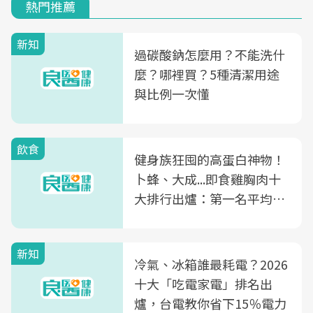
熱門推薦
新知
過碳酸鈉怎麼用？不能洗什
麼？哪裡買？5種清潔用途
與比例一次懂
飲食
健身族狂囤的高蛋白神物！
卜蜂、大成...即食雞胸肉十
大排行出爐：第一名平均一
片不到50元
新知
冷氣、冰箱誰最耗電？2026
十大「吃電家電」排名出
爐，台電教你省下15％電力