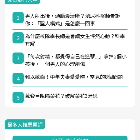
男人射出後，頭腦最清晰？泌尿科醫師告訴
1
你：「聖人模式」是怎麼一回事
為什麼校隊學長總是會讓女生怦然心動？科學
2
有解
「每次射精，都覺得自己在造孽...」拿掉2個小
3
孩後，一個男人的心理創傷
難以啟齒！中年夫妻愛愛時，常見的8個問題
4
戴套＝阻隔菜花？破解菜花3迷思
5
最多人推薦醫師