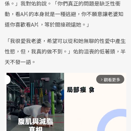
係。」我對佑鈞說。「你們真正的問題是缺乏性衝
動，看A片的本身就是一種逃避，你不願意讓老婆知
道你喜歡看A片，等於間接疏遠她。」
「我很愛我老婆，希望可以從和她無聊的性愛中產生
性慾，但，我真的做不到。」佑鈞沮喪的低著頭，半
天不發一語。
觀看更多
arrow_forward_ios