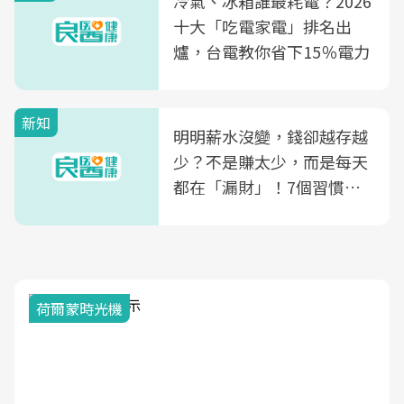
冷氣、冰箱誰最耗電？2026
康照護生態圈
十大「吃電家電」排名出
爐，台電教你省下15％電力
新知
明明薪水沒變，錢卻越存越
少？不是賺太少，而是每天
都在「漏財」！7個習慣一
次看
荷爾蒙時光機