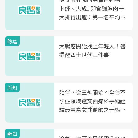
卜蜂、大成...即食雞胸肉十
大排行出爐：第一名平均一
片不到50元
防癌
大腸癌開始找上年輕人！醫
提醒四十世代三件事
新知
陪伴，從三神開始。全台不
孕症領域達文西婦科手術經
驗最豐富女性醫師之一張永
玲領軍，打造全台首創「生
殖銀行概念形象館」，攜手
新知
光田醫院建構360度女性健