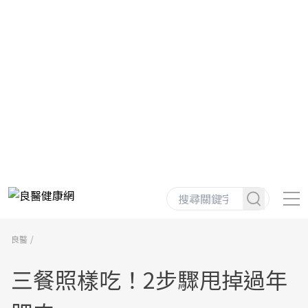
良醫
三餐照樣吃！2步驟甩掉過年