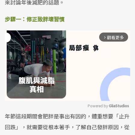
來討論年後減肥的話題。
步驟一：修正致胖壞習慣
觀看更多
arrow_forward_ios
Powered by 
GliaStudios
年節這段期間會肥胖是事出有因的，體重想要「止升
Mute
回跌」，就需要從根本著手，了解自己發胖原因，從