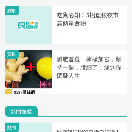
減肥
吃貨必知：5招獵殺夜市
高熱量食物
熱門推薦
飲食
健身族狂囤的高蛋白神物！