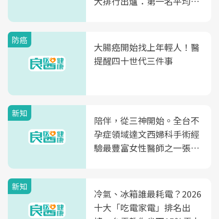
大排行出爐：第一名平均一
片不到50元
防癌
大腸癌開始找上年輕人！醫
提醒四十世代三件事
新知
陪伴，從三神開始。全台不
孕症領域達文西婦科手術經
驗最豐富女性醫師之一張永
玲領軍，打造全台首創「生
殖銀行概念形象館」，攜手
新知
光田醫院建構360度女性健
冷氣、冰箱誰最耗電？2026
康照護生態圈
十大「吃電家電」排名出