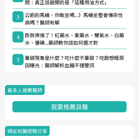
問：真正該避開的是「這種用油方式」
公廁的馬桶，你敢坐嗎...》馬桶坐墊會傳染性
3
病嗎？醫師有解
跌倒擦傷了！紅藥水、紫藥水、雙氧水、白藥
4
水、優碘...藥師教你該如何選才對
暈碳現象是什麼？吃什麼不暈碳？吃飽想睡原
5
因曝光：醫師解析血糖不穩警訊
最多人推薦醫師
我要推薦良醫
網友就醫經驗分享