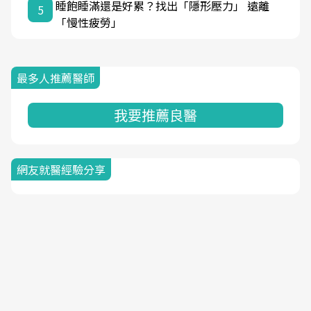
睡飽睡滿還是好累？找出「隱形壓力」 遠離
5
「慢性疲勞」
最多人推薦醫師
我要推薦良醫
網友就醫經驗分享