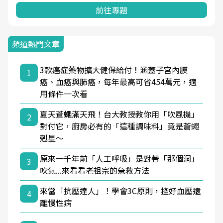
前往專題
頻道熱門文章
3款癌症藥物擴大健保給付！涵蓋子宮內膜
1
癌、血癌與肺癌，每年最高可省454萬元，適
用條件一次看
夏天蒼蠅滿天飛！台大教授教你用「吹風機」
2
對付它，廚房必有的「這種調味料」竟是蒼蠅
剋星～
原來一千年前「人工呼吸」是對著「那個洞」
3
吹氣...來看看老祖宗的急救方法
來當「抗壓達人」！學會3C原則，控好血壓遠
4
離慢性病