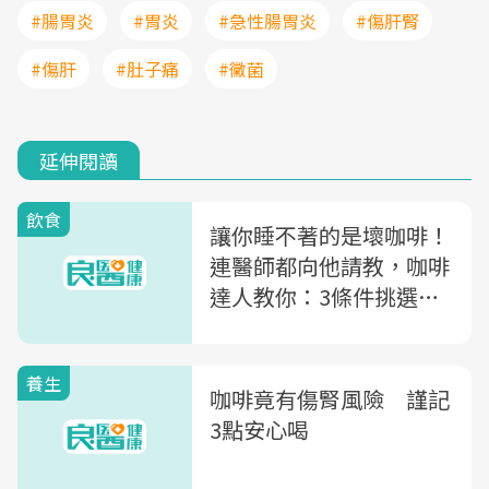
#腸胃炎
#胃炎
#急性腸胃炎
#傷肝腎
#傷肝
#肚子痛
#黴菌
延伸閱讀
飲食
讓你睡不著的是壞咖啡！
連醫師都向他請教，咖啡
達人教你：3條件挑選
「好咖啡」
養生
咖啡竟有傷腎風險 謹記
3點安心喝