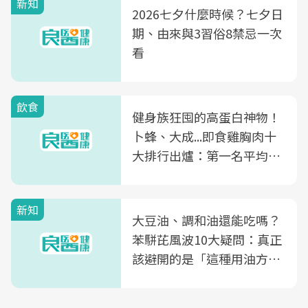
新知
2026七夕什麼時候？七夕日
期、由來與3習俗8禁忌一次
看
飲食
健身族狂囤的高蛋白神物！
卜蜂、大成...即食雞胸肉十
大排行出爐：第一名平均一
片不到50元
新知
大豆油、調和油還能吃嗎？
苯駢芘風波10大疑問：真正
該避開的是「這種用油方
式」