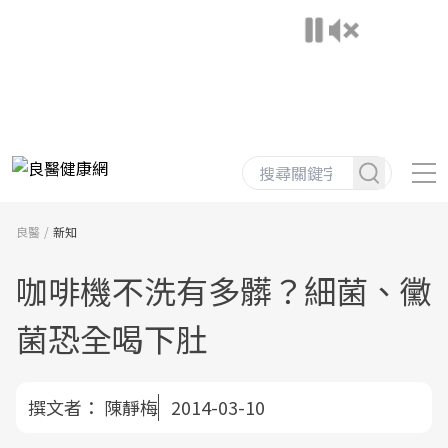
良醫
新知
咖啡機不洗有多髒？細菌、黴
菌恐全喝下肚
撰文者：
陳靜梅
2014-03-10