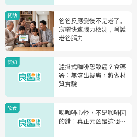
新知
濾掛式咖啡恐致癌？食藥
署：無溶出疑慮，將做材
質實驗
飲食
喝咖啡心悸，不是咖啡因
的錯！真正元凶是這個…