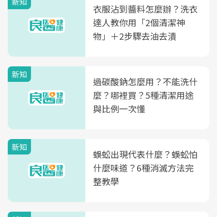
新知
衣服沾到醬料怎麼辦？洗衣
達人教你用「2個清潔神
物」＋2步驟去油去漬
新知
過碳酸鈉怎麼用？不能洗什
麼？哪裡買？5種清潔用途
與比例一次懂
新知
蜈蚣出現代表什麼？蜈蚣怕
什麼味道？6種消滅方法完
整教學