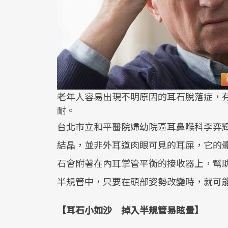
老年人容易出現不明原因的耳石脫落症，
耐。
台北市立和平醫院婦幼院區耳鼻喉科李弈
結晶，並非外耳道肉眼可見的耳屎，它的
石會附著在內耳掌管平衡的接收器上，幫助
半規管中，只要在頭部姿勢改變時，就可
【耳石小如沙 掉入半規管易眩暈】