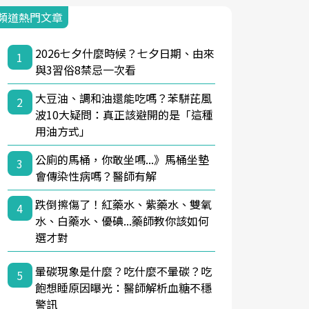
頻道熱門文章
2026七夕什麼時候？七夕日期、由來
1
與3習俗8禁忌一次看
大豆油、調和油還能吃嗎？苯駢芘風
2
波10大疑問：真正該避開的是「這種
用油方式」
公廁的馬桶，你敢坐嗎...》馬桶坐墊
3
會傳染性病嗎？醫師有解
跌倒擦傷了！紅藥水、紫藥水、雙氧
4
水、白藥水、優碘...藥師教你該如何
選才對
暈碳現象是什麼？吃什麼不暈碳？吃
5
飽想睡原因曝光：醫師解析血糖不穩
警訊