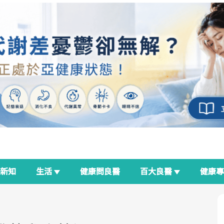
新知
生活
健康問良醫
百大良醫
健康
良醫生活祭
我與健康韌性的距離