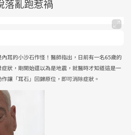
脫落亂跑惹禍
內耳的小沙石作怪！醫師指出，日前有一名65歲的
面對超高齡社會的浪潮，台灣正在快速
2025年，就到良醫生活祭體驗「一站式
良醫健康網從「換季的身體變化」出
邁向「健康照護」的新時代。隨著國家
健康新生活」，從講座、體驗到運動，
發，透過醫學觀點與日常感受的對話，
暈症狀，剛開始還以為是地震，就醫時才知道這是一
政策如「健康台灣推動委員會」與「長
全面啟動你的健康革命！
建立對亞健康的認知，進而引導實際的
動作讓「耳石」回歸原位，即可消除症狀。
照3.0」的推進，「預防醫學」已成全民
改善行動。
關注的核心議題。然而，健檢不只是醫
療院所的服務，更是民眾了解自身健康
狀況、啟動健康管理的重要起點。
前往專題
前往專題
前往專題