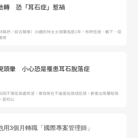
地轉 恐「耳石症」惹禍
林奐妤／綜合報導）30歲的林太太頭暈長達2年，有時低頭、躺下、或
覺得
現頭暈 小心恐是罹患耳石脫落症
前因不慎從高處摔落，導致現在不論是抬頭或低頭，都會出現暈眩現
。起初以