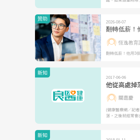
新知
2017-06-06
他從高處掉落
關嘉慶
(健康醫療網／記
落，之後就經常會
新知
2018-01-11