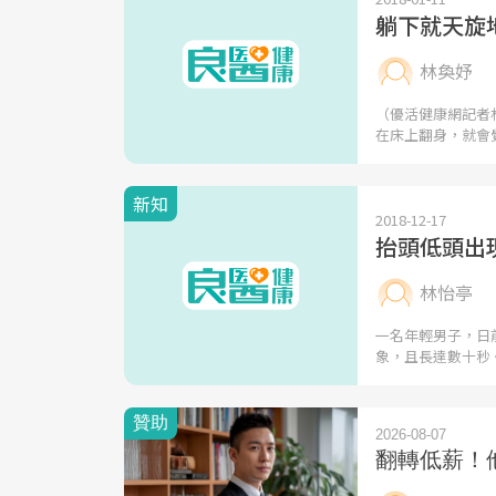
躺下就天旋
林奐妤
（優活健康網記者
在床上翻身，就會
新知
2018-12-17
抬頭低頭出
林怡亭
一名年輕男子，日
象，且長達數十秒