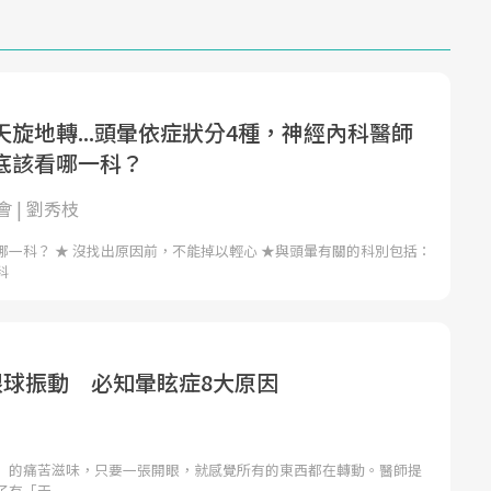
旋地轉...頭暈依症狀分4種，神經內科醫師
底該看哪一科？
 | 劉秀枝
哪一科？ ★ 沒找出原因前，不能掉以輕心 ★與頭暈有關的科別包括：
科
眼球振動 必知暈眩症8大原因
」的痛苦滋味，只要一張開眼，就感覺所有的東西都在轉動。醫師提
了有「天