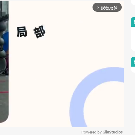
觀看更多
arrow_forward_ios
Powered by 
GliaStudios