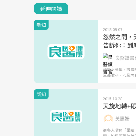
延伸閱讀
新知
2018-09-07
忽然之間，天
告訴你：到
良醫讀書會
頭暈不簡單，該看
耳鼻喉科、心臟內
新知
2015-10-28
天旋地轉+
黃惠姍
很多人嚐過「暈眩
醒，如果頭暈時除