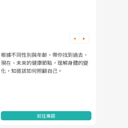
根據不同性別與年齡，帶你找到過去、
因應超高齡
現在、未來的健康節點，理解身體的變
「2025
化，知道該如何照顧自己。
康促進為目
民眾健康的
查、數據分
一起成為台
前往專題