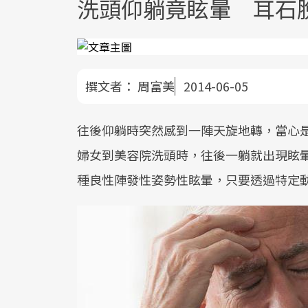
洗頭仰躺竟眩暈 耳石
撰文者：
周富美
2014-06-05
往後仰躺時突然感到一陣天旋地轉，當心是
婦女到美容院洗頭時，往後一躺就出現眩
種良性陣發性姿勢性眩暈，只要透過特定