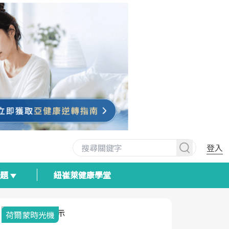
登入
專題
紐崔萊健康學堂
荷爾蒙時光機
2025健檢