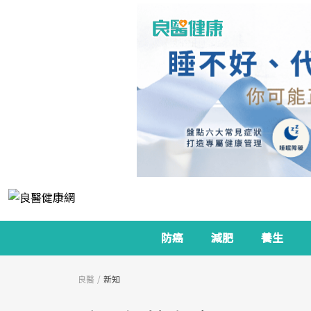
防癌
減肥
養生
良醫
新知