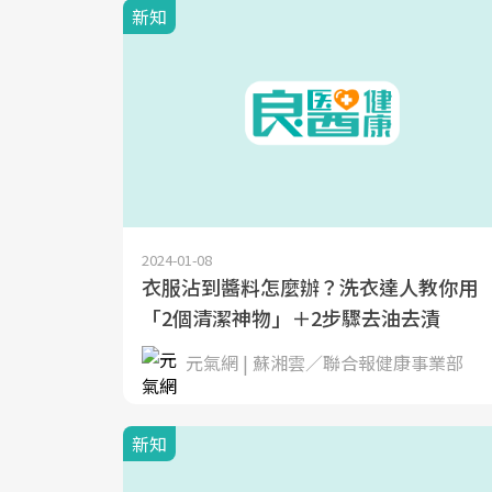
新知
2024-01-08
衣服沾到醬料怎麼辦？洗衣達人教你用
「2個清潔神物」＋2步驟去油去漬
元氣網 | 蘇湘雲／聯合報健康事業部
新知