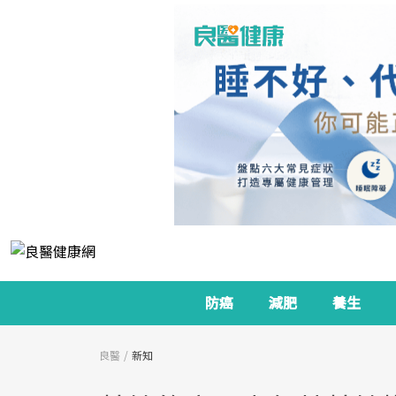
防癌
減肥
養生
良醫
新知