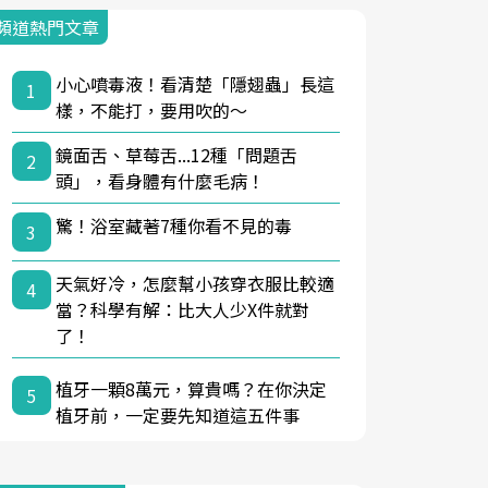
頻道熱門文章
小心噴毒液！看清楚「隱翅蟲」長這
1
樣，不能打，要用吹的～
鏡面舌、草莓舌...12種「問題舌
2
頭」，看身體有什麼毛病！
驚！浴室藏著7種你看不見的毒
3
天氣好冷，怎麼幫小孩穿衣服比較適
4
當？科學有解：比大人少X件就對
了！
植牙一顆8萬元，算貴嗎？在你決定
5
植牙前，一定要先知道這五件事