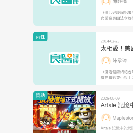
陳靜梅
（優活健康網記者
女業務員因法令紋
兩性
2014-02-23
太相愛！美
陳承璋
（優活健康網記者
有在電影或小說上