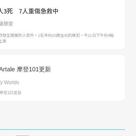
人3死 7人重傷急救中
駱慧雯
發生隨機砍人意外，1名年約20歲左右的嫌犯，今21日下午約4點
上車