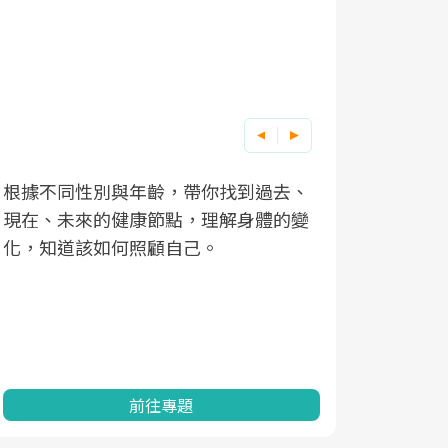
根據不同性別與年齡，帶你找到過去、
因應超高齡
現在、未來的健康節點，理解身體的變
「2025
化，知道該如何照顧自己。
康促進為目
民眾健康的
查、數據分
一起成為台
前往專題