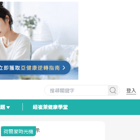
登入
專題
紐崔萊健康學堂
荷爾蒙時光機
2025健檢