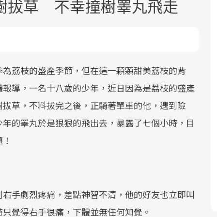
樹拔草 不幸撞樹睪丸飛走
季為荔枝的盛產季節，但在這一顆顆甜美荔枝的背
體報導，一名十八歲的少年，近日因為是荔枝的盛產
面對超高齡社會的浪潮，台灣正在快速
2025年，就到良醫生活祭體驗「一站式
良醫健康網從「換季的身體變化」出
樹拔草，不料拔完之後，正騎著單車的他，遇到險
邁向「健康照護」的新時代。隨著國家
健康新生活」，從講座、體驗到運動，
發，透過醫學觀點與日常感受的對話，
政策如「健康台灣推動委員會」與「長
全面啟動你的健康革命！
建立對亞健康的認知，進而引導實際的
少年的睪丸於是狠狠的飛出去，暴露了七個小時，目
照3.0」的推進，「預防醫學」已成全民
改善行動。
題！
關注的核心議題。然而，健檢不只是醫
療院所的服務，更是民眾了解自身健康
狀況、啟動健康管理的重要起點。
到右手劇烈疼痛，差點神智不清，他的好友也立即叫
前往專題
前往專題
前往專題
時只覺得右手很痛，下體並無任何知覺。