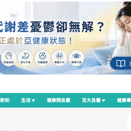
新知
生活
健康問良醫
百大良醫
健康
良醫生活祭
我與健康韌性的距離