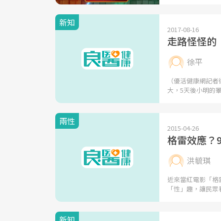
新知
2017-08-16
走路怪怪的
徐平
（優活健康網記者
大，5天後小明的
兩性
2015-04-26
格雷效應？
洪毓琪
近來當紅電影「格
「性」趣，讓民眾
新知