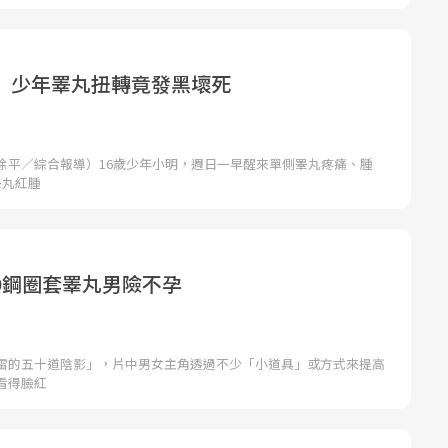
 少年睪丸扭轉竟發黑壞死
徐平／綜合報導）16歲少年小明，週日一早醒來單側睪丸疼痛、腫
睪丸紅腫
9鋼圈套睪丸男險不孕
雷的五十道陰影」，片中男女主角透過不少「小道具」或方式來提高
看得臉紅