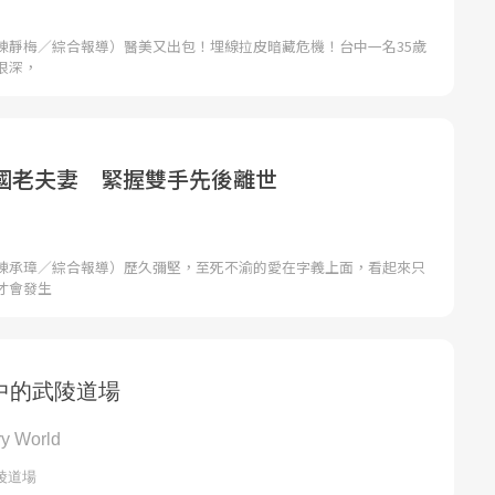
陳靜梅／綜合報導）醫美又出包！埋線拉皮暗藏危機！台中一名35歲
很深，
國老夫妻 緊握雙手先後離世
陳承璋／綜合報導）歷久彌堅，至死不渝的愛在字義上面，看起來只
才會發生