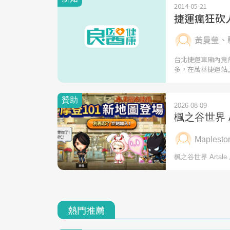
2014-05-21
捷運瘋狂砍
黃曼瑩、
台北捷運車廂內竟然
多，在萬華捷運站
熱門推薦