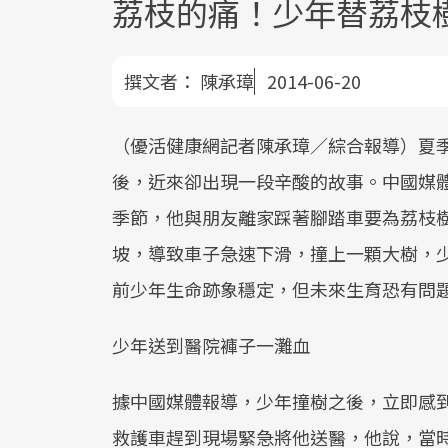
荔枝的痛！少年替荔枝
撰文者：
陳承璋
2014-06-20
（優活健康網記者陳承璋／綜合報導）夏
後，近來卻出現一段辛酸的故事。中國媒
季節，他與朋友離家踩著腳踏車要為荔枝
坡，導致車子急速下滑，撞上一顆大樹，
前少年生命跡象穩定，但未來生育恐有問
少年送到醫院褲子一灘血
據中國媒體報導，少年撞樹之後，立即感
救護車趕到現場緊急將他送醫，他說，當