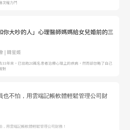
幾次權力鬥
和你大吵的人」心理醫師媽媽給女兒婚前的三
 | 韓星姬
去33年來，已協助20萬名患者治療心理上的疾病，然而卻忽略了自己
曾對