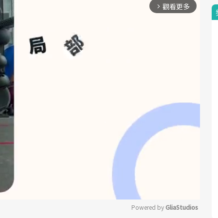
觀看更多
arrow_forward_ios
Powered by 
GliaStudios