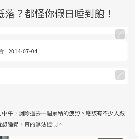
低落？都怪你假日睡到飽！
合
2014-07-04
面對超高齡社會的浪潮，台灣正在快速
2025年，就到良醫生活祭體驗「一站式
良醫健康網從「換季的身體變化」出
邁向「健康照護」的新時代。隨著國家
健康新生活」，從講座、體驗到運動，
發，透過醫學觀點與日常感受的對話，
政策如「健康台灣推動委員會」與「長
全面啟動你的健康革命！
建立對亞健康的認知，進而引導實際的
照3.0」的推進，「預防醫學」已成全民
改善行動。
關注的核心議題。然而，健檢不只是醫
療院所的服務，更是民眾了解自身健康
狀況、啟動健康管理的重要起點。
到中午，消除過去一週累積的疲勞。應該有不少人跟
就想睡覺，真的無法控制。
前往專題
前往專題
前往專題