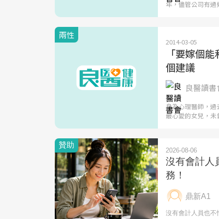
年，儘管公司有過
兩性
2014-03-05
「要嫁個能
個建議
良醫讀書會
身為心理醫師，過
最心愛的女兒，未