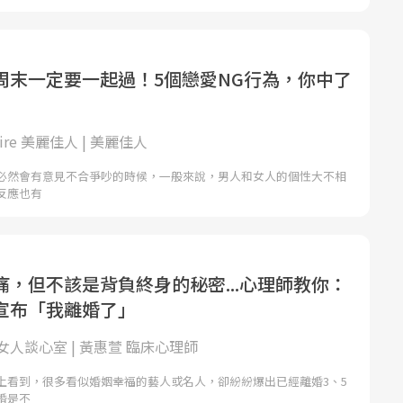
周末一定要一起過！5個戀愛NG行為，你中了
laire 美麗佳人 | 美麗佳人
必然會有意見不合爭吵的時候，一般來說，男人和女人的個性大不相
反應也有
痛，但不該是背負終身的秘密...心理師教你：
宣布「我離婚了」
人談心室 | 黃惠萱 臨床心理師
上看到，很多看似婚姻幸福的藝人或名人，卻紛紛爆出已經離婚3、5
婚是不