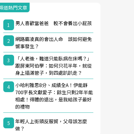
頻道熱門文章
男人喜歡當爸爸 較不會養出小屁孩
1
網路霸凌真的會出人命 該如何避免
2
憾事發生？
「人老後，難道只能臥病在床嗎？」
3
跟屏東阿伯學：如何只花半年，就從
身上插滿管子，到四處趴趴走？
小哈利雅思8分、成績全A！伊能靜
4
700字長文獻愛子：餘生只剩2年半能
相處！得體的退出，是我給孩子最好
的禮物
年輕人上街頭反服貿，父母該怎麼
5
做？