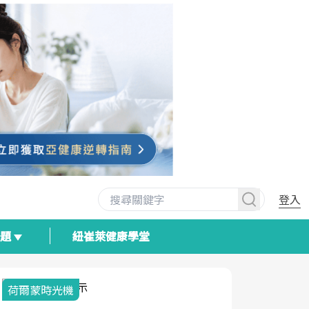
登入
專題
紐崔萊健康學堂
荷爾蒙時光機
2025健檢