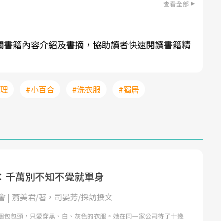
查看全部
關書籍內容介紹及書摘，協助讀者快速閱讀書籍精
管理
#小百合
#洗衣服
#獨居
：千萬別不知不覺就單身
 | 蕭美君/著，司晏芳/採訪撰文
個包包頭，只愛穿黑、白、灰色的衣服。她在同一家公司待了十幾