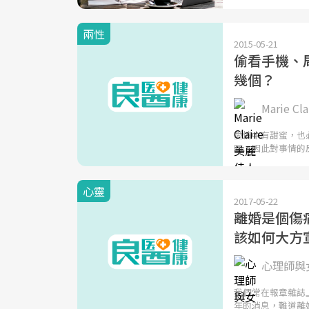
兩性
2015-05-21
偷看手機、
幾個？
Marie C
愛情中有甜蜜，也
同，因此對事情的
心靈
2017-05-22
離婚是個傷
該如何大方
心理師與女
我們常在報章雜誌
年的消息，難道離