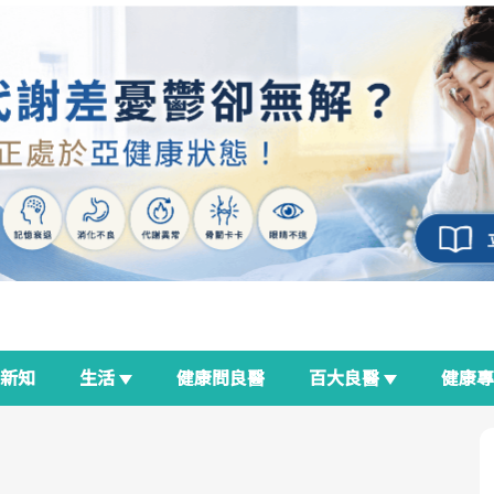
新知
生活
健康問良醫
百大良醫
健康
良醫生活祭
我與健康韌性的距離