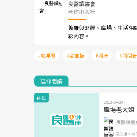
良醫讀書會
合作出版社
蒐羅與財經、職場、生活相
彩內容。
#吃早餐
#高血糖
#賴床
#時間
延伸閱讀
兩性
2013-04-24
職場老大姐
良醫讀書會
快四十歲的她，梳