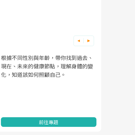
根據不同性別與年齡，帶你找到過去、
因應超高齡
現在、未來的健康節點，理解身體的變
「2025
化，知道該如何照顧自己。
康促進為目
民眾健康的
查、數據分
一起成為台
前往專題