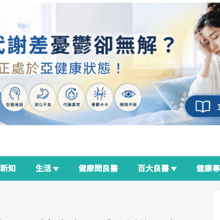
新知
生活
健康問良醫
百大良醫
健康
荷爾蒙時光機
良醫生活祭
我與健康韌性的距離