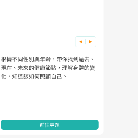
因應超高齡社會來臨，良醫健康網推動
、
變
「2025年健檢服務大調查」，以倡議健
康促進為目的，深耕健康篩檢之於台灣
民眾健康的關鍵角色，並透過問卷調
查、數據分析進行全年度報導。邀請您
一起成為台灣健康促進的推手之一！
前往專題