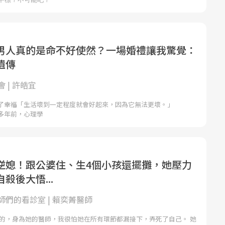
男人真的是命不好使然？一場婚禮讓我驚覺：
遺傳
 | 許皓宜
了幸福「生活壞到一定程度就會好起來，因為它無法更壞。」
多年前，心理學
逆媳！跟公婆住、生4個小孩還擺攤，她壓力
殺後大悟...
師們的看診室 | 賴奕菁醫師
真的，身為她的醫師，我很怕她在所有環節都漏接下，弄死了自己。 她