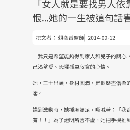
「女人就是要找男人依
恨...她的一生被這句話
撰文者：
賴奕菁醫師
2014-09-12
「我只是希望能夠得到家人和兒子的關心
己渴望愛、恐懼孤單寂寞的心情。
她，三十出頭，身材圓潤，是個歷盡滄桑
客。
講到激動時，她捶胸頓足，嘶喊著：「我
有！！」為了證明所言不虛，她把手機推