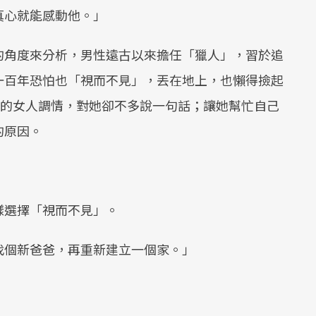
真心就能感動他。」
的角度來分析，男性遠古以來擔任「獵人」，習於追
一百年恐怕也「視而不見」，丟在地上，也懶得撿起
跟別的女人調情，對她卻不多說一句話；讓她幫忙自己
的原因。
樣選擇「視而不見」。
找個新爸爸，再重新建立一個家。」
」