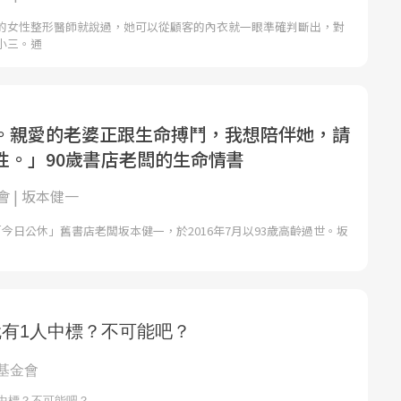
的女性整形醫師就說過，她可以從顧客的內衣就一眼準確判斷出，對
小三。通
。親愛的老婆正跟生命搏鬥，我想陪伴她，請
性。」90歲書店老闆的生命情書
 | 坂本健一
按：「今日公休」舊書店老闆坂本健一，於2016年7月以93歲高齡過世。坂