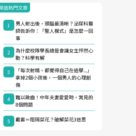
頻道熱門文章
男人射出後，頭腦最清晰？泌尿科醫
1
師告訴你：「聖人模式」是怎麼一回
事
為什麼校隊學長總是會讓女生怦然心
2
動？科學有解
「每次射精，都覺得自己在造孽...」
3
拿掉2個小孩後，一個男人的心理創
傷
難以啟齒！中年夫妻愛愛時，常見的
4
8個問題
戴套＝阻隔菜花？破解菜花3迷思
5