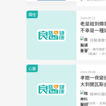
兩性
2016-05-12
老是碰到爛
不幸是一種
良醫讀書會
破壞慾，讓你錯過
──《龍貓》一百
心靈
2016-09-08
孝媳一夜變
大到開瓦斯自
精神科醫
她反覆自殺。 說