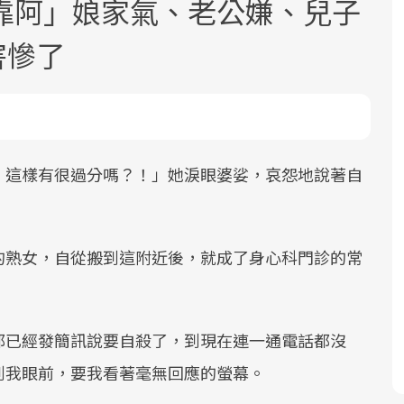
靠阿」娘家氣、老公嫌、兒子
害慘了
根據不同性別與年齡，帶你找到過去
面對超高齡社會的浪潮，台灣正在快速
2025年，就到良醫生活祭體驗「一站式
良醫健康網從「換季的身體變化」出
，這樣有很過分嗎？！」她淚眼婆娑，哀怨地說著自
邁向「健康照護」的新時代。隨著國家
健康新生活」，從講座、體驗到運動，
發，透過醫學觀點與日常感受的對話，
現在、未來的健康節點，理解身體的
政策如「健康台灣推動委員會」與「長
全面啟動你的健康革命！
建立對亞健康的認知，進而引導實際的
化，知道該如何照顧自己。
照3.0」的推進，「預防醫學」已成全民
改善行動。
的熟女，自從搬到這附近後，就成了身心科門診的常
關注的核心議題。然而，健檢不只是醫
療院所的服務，更是民眾了解自身健康
狀況、啟動健康管理的重要起點。
都已經發簡訊說要自殺了，到現在連一通電話都沒
前往專題
前往專題
前往專題
前往專題
到我眼前，要我看著毫無回應的螢幕。