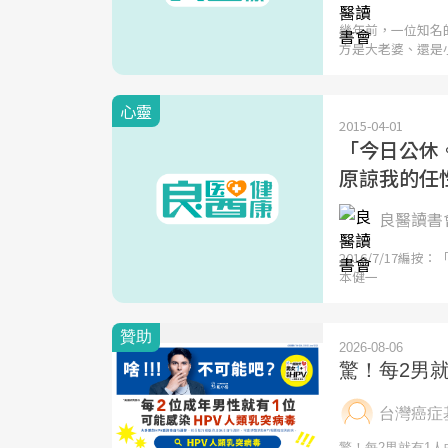
幾年前，一位知名
方是大老婆、還是
心靈
2015-04-01
「今日公休
原諒我的任
良醫讀書會
2016/7/17編
本健一