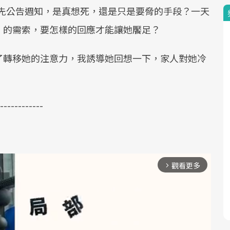
自殺還先公告週知，是真想死，還是只是要脅的手段？一天
」的需索，要怎樣的回應才能讓她饜足？
了轉移她的注意力，我誘導她回想一下，家人對她冷
------------
觀看更多
arrow_forward_ios