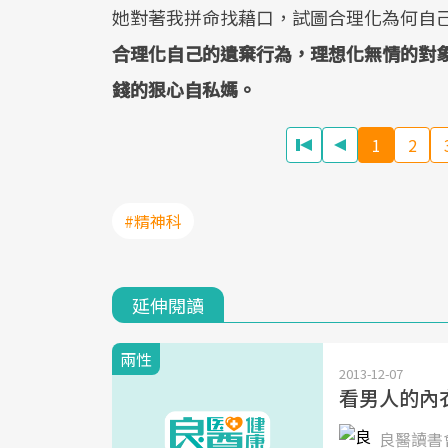
她對著我拼命找藉口，試圖合理化為何自
合理化自己的遺棄行為，理想化無情的對
錢的狠心自私媽。
1
2
#精神科
延伸閱讀
兩性
2013-12-07
看男人的內
良醫讀書會