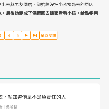
己出去與男友同居，卻始終沒把小孩接過去的原因。
象，最後她變成了偶爾回去娘家看看小孩，給點零用
3
4
5
單頁閱讀
衣，就知道他是不是負責任的人
 | 吳若權