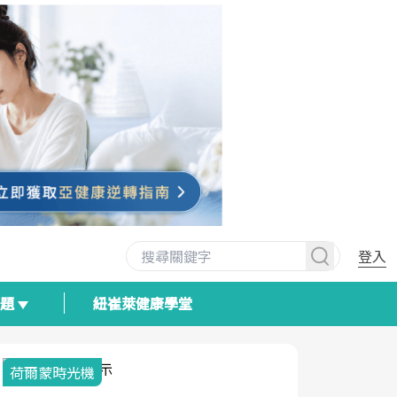
登入
專題
紐崔萊健康學堂
2025健檢服務大調查