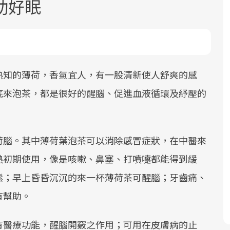
助好眠
熟知的薄荷，香氣宜人，有一股清新使人舒爽的感
底來泡茶，都是很好的醒腦、促進血液循環及紓壓的
面對超高齡社會的浪潮，台灣正在快速
2025年，就到良醫生活祭體驗「一站式
良醫健康網從「換季的身體變化」出
邁向「健康照護」的新時代。隨著國家
健康新生活」，從講座、體驗到運動，
發，透過醫學觀點與日常感受的對話，
政策如「健康台灣推動委員會」與「長
全面啟動你的健康革命！
建立對亞健康的認知，進而引導實際的
荷腦。其中薄荷葉泡茶可以消除感冒症狀，在中醫來
照3.0」的推進，「預防醫學」已成全民
改善行動。
關注的核心議題。然而，健檢不只是醫
熱初期使用，像是咳嗽、鼻塞、打噴嚏都能得到緩
療院所的服務，更是民眾了解自身健康
鬆；早上昏昏沉沉的來一杯薄荷茶可醒腦；牙齒痛、
狀況、啟動健康管理的重要起點。
有幫助。
前往專題
前往專題
前往專題
有醫療功能，醒腦開竅之作用；可用在皮膚病的止