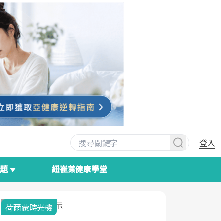
登入
專題
紐崔萊健康學堂
荷爾蒙時光機
2025健檢