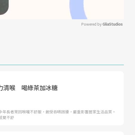
Powered by 
GliaStudios
Mute
力清喉 喝綠茶加冰糖
中年長者常因喉嚨不舒服，飽受吞嚥困擾，嚴重影響居家生活品質。
感覺不舒