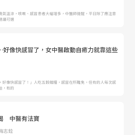
晚氣溫涼，咳嗽、感冒患者大幅增多，中醫師提醒，平日除了應注意
建議可選
…好像快感冒了，女中醫啟動自癒力就靠這些
，好像快感冒了！」人吃五穀雜糧，感冒在所難免，但有的人每次感
始，有的
渴 中醫有法寶
梅志銓