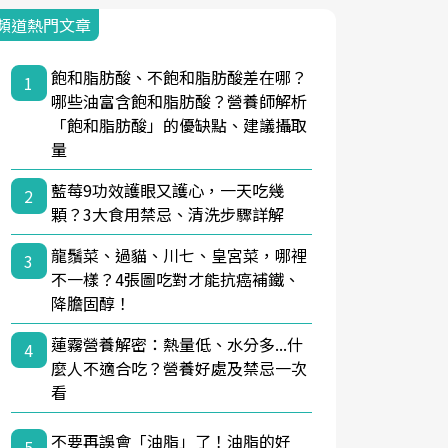
頻道熱門文章
飽和脂肪酸、不飽和脂肪酸差在哪？
1
哪些油富含飽和脂肪酸？營養師解析
「飽和脂肪酸」的優缺點、建議攝取
量
藍莓9功效護眼又護心，一天吃幾
2
顆？3大食用禁忌、清洗步驟詳解
龍鬚菜、過貓、川七、皇宮菜，哪裡
3
不一樣？4張圖吃對才能抗癌補鐵、
降膽固醇！
蓮霧營養解密：熱量低、水分多...什
4
麼人不適合吃？營養好處及禁忌一次
看
不要再誤會「油脂」了！油脂的好
5