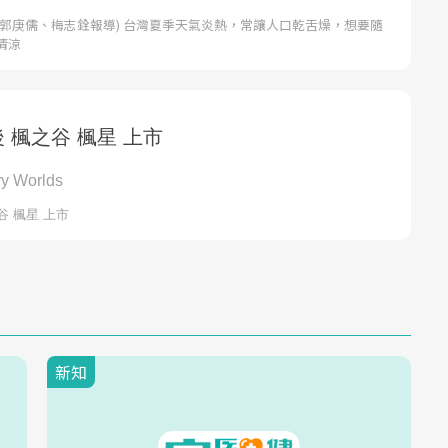
者郭庚儒、梅志銓報導) 台灣夏季天氣炎熱，常讓人口乾舌燥，想要隨
清涼
新知