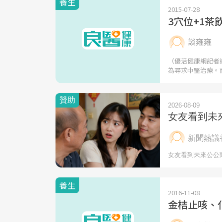
養生
2015-07-28
3穴位+1
談雍雍
（優活健康網記者
為尋求中醫治療。
養生
2016-11-08
金桔止咳、