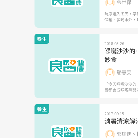
張世傑
時序進入冬天，早
保暖、多喝水外，
養生
2018-03-26
喉嚨沙沙的
妙食
駱慧雯
「今天喉嚨沙沙的
冒都會從喉嚨痛開
養生
2017-09-15
消暑清涼解
郭庚儒、