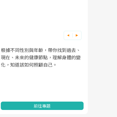
根據不同性別與年齡，帶你找到過去、
因應超高齡
現在、未來的健康節點，理解身體的變
「2025
化，知道該如何照顧自己。
康促進為目
民眾健康的
查、數據分
一起成為台
前往專題