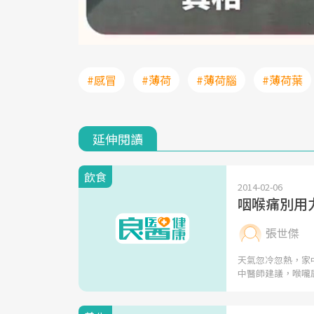
#感冒
#薄荷
#薄荷腦
#薄荷葉
延伸閱讀
飲食
2014-02-06
咽喉痛別用
張世傑
天氣忽冷忽熱，家
中醫師建議，喉嚨