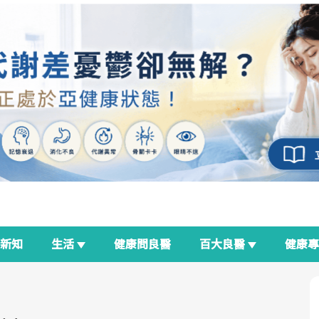
新知
生活
健康問良醫
百大良醫
健康
良醫生活祭
我與健康韌性的距離