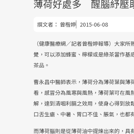
薄荷好處多 醒腦紓壓
撰文者：
曾楷婷
2015-06-08
（健康醫療網／記者曾楷婷報導）大家所
覺，可以添加蜂蜜、檸檬或是綠茶當作基
茶品。
曹永昌中醫師表示，薄荷分為薄荷葉與薄
看，感冒分為風寒與風熱，薄荷葉可在風
解，達到清咽利膈之效用，使身心得到放
口舌生瘡、中暑、胃口不佳、脹氣，也都
而薄荷腦則是從薄荷油中提煉出來的，具