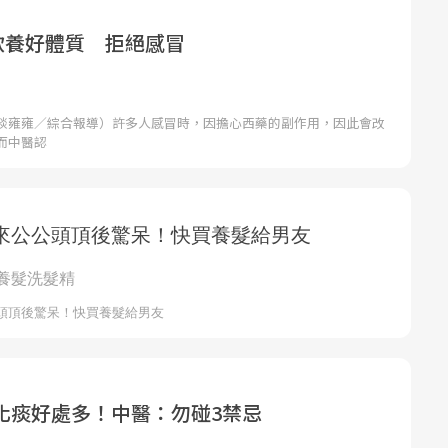
茶飲養好體質 拒絕感冒
談雍雍／綜合報導）許多人感冒時，因擔心西藥的副作用，因此會改
而中醫認
化痰好處多！中醫：勿碰3禁忌