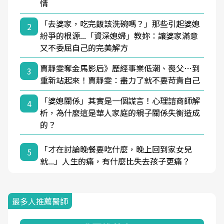
情
「去婆家，吃完飯該洗碗嗎？」那些引起婆媳
2
紛爭的根源...「資深媳婦」教妳：讓婆家滿意
又不委屈自己的完美解方
賈靜雯奪金馬影后》歷經事業低潮、喪父…到
3
重新站起來！賈靜雯：盡力了就不要苛責自己
「婆媳關係」其實是一個謊言！心理諮商師解
4
析，為什麼這是華人家庭的親子關係失衡造成
的？
「才在討論晚餐要吃什麼，晚上回到家女兒
5
就...」人生的痛，有什麼比失去孩子更痛？
最多人推薦醫師