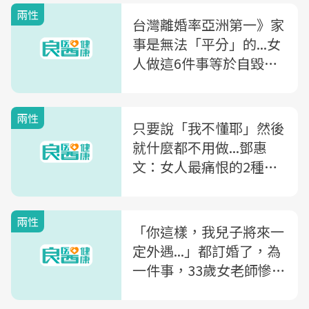
兩性
台灣離婚率亞洲第一》家
事是無法「平分」的...女
人做這6件事等於自毀婚
姻
兩性
只要說「我不懂耶」然後
就什麼都不用做...鄧惠
文：女人最痛恨的2種女
人
兩性
「你這樣，我兒子將來一
定外遇...」都訂婚了，為
一件事，33歲女老師慘被
婆婆退貨