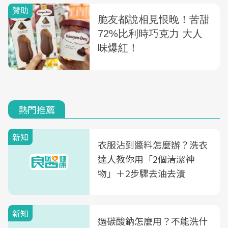
熱門推薦
新知
衣服沾到醬料怎麼辦？洗衣
達人教你用「2個清潔神
物」＋2步驟去油去漬
新知
過碳酸鈉怎麼用？不能洗什