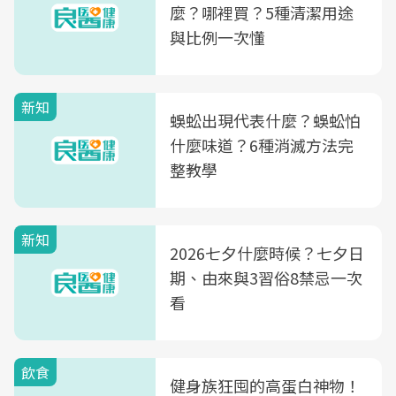
麼？哪裡買？5種清潔用途
與比例一次懂
新知
蜈蚣出現代表什麼？蜈蚣怕
什麼味道？6種消滅方法完
整教學
新知
2026七夕什麼時候？七夕日
期、由來與3習俗8禁忌一次
看
飲食
健身族狂囤的高蛋白神物！