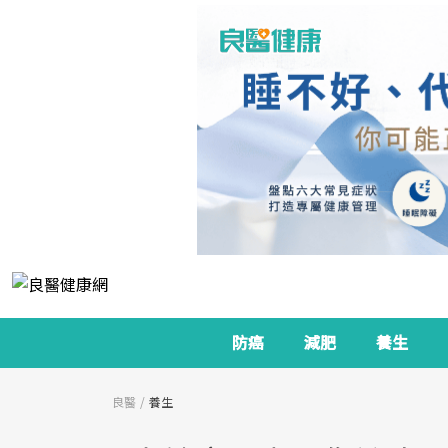
防癌
減肥
養生
良醫
養生