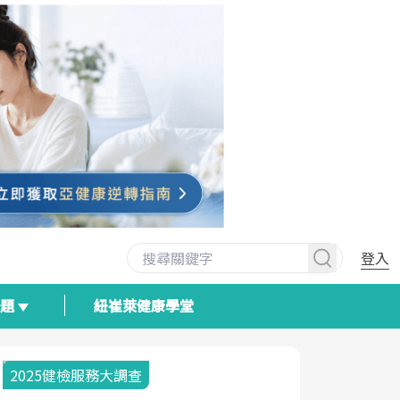
登入
專題
紐崔萊健康學堂
2025健檢服務大調查