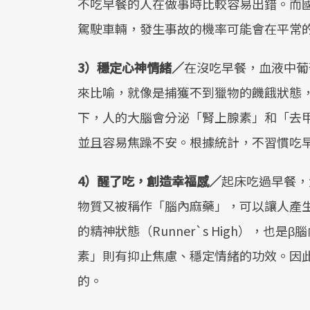
不吃早餐的人在做事時比較容易出錯。而
駕駛車輛，發生事故的機率可能會在平常
3）穩定心神情緒／
在沒吃早餐，血液中葡
來比喻，就像是捕獲不到獵物的饑餓狀態
下，人的大腦會分泌「腎上腺素」和「去
並且容易焦躁不安。根據統計，不習慣吃
4）醒了吃，創造幸福感／
起床吃過早餐，
物質又被稱作「腦內麻藥」，可以讓人產
的精神狀態（Runner`s High），
素」則有抑止焦慮、穩定情緒的功效。因
的。