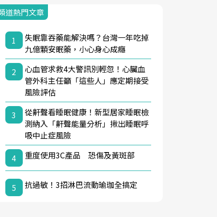
頻道熱門文章
失眠靠吞藥能解決嗎？台灣一年吃掉
1
九億顆安眠藥，小心身心成癮
心血管求救4大警訊別輕忽！心臟血
2
管外科主任籲「這些人」應定期接受
風險評估
從鼾聲看睡眠健康！新型居家睡眠檢
3
測納入「鼾聲能量分析」揪出睡眠呼
吸中止症風險
重度使用3C產品 恐傷及黃斑部
4
抗過敏！3招淋巴流動瑜珈全搞定
5