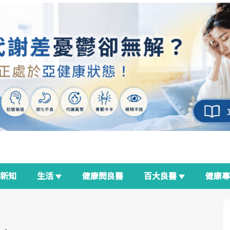
新知
生活
健康問良醫
百大良醫
健康
良醫生活祭
我與健康韌性的距離
荷爾蒙時光機