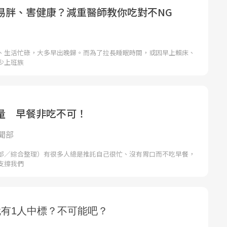
易胖、害健康？減重醫師教你吃對不NG
、生活忙碌，大多早出晚歸。而為了拉長睡眠時間，或因早上賴床、
少上班族
量 早餐非吃不可！
聞部
部／綜合整理）有很多人總是推託自己很忙、沒有胃口而不吃早餐，
支撐我們