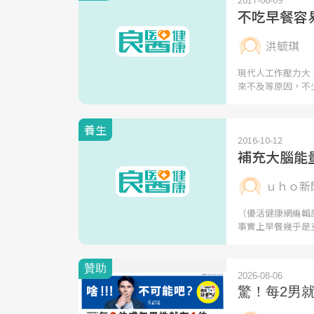
不吃早餐容
洪毓琪
現代人工作壓力大
來不及等原因，不
養生
2016-10-12
補充大腦能
ｕｈｏ新
（優活健康網編輯
事實上早餐幾乎是