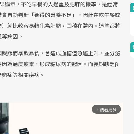
果顯示，不吃早餐的人過重及肥胖的機率，是經常
體會自動判斷「獲得的營養不足」，因此在吃午餐或
物）就比較容易轉化為脂肪，囤積在體內。這些都將
風等病因。
因饑餓而暴飲暴食，會造成血糖值急遽上升，並分泌
易因為過度疲累，形成糖尿病的起因。而長期缺乏β
憂鬱症等相關疾病。
）
觀看更多
arrow_forward_ios