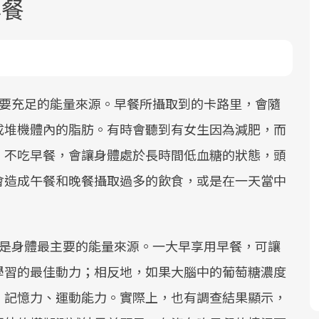
早餐
要充足的能量來源。早餐所攝取到的卡路里，會隨
成堆機體內的脂肪。有時會聽到有女生因為減肥，而
面對超高齡社會的浪潮，台灣正在快速
2025年，就到良醫生活祭體驗「一站式
良醫健康網從「換季的身體變化」出
根據不同性別與年齡，帶你找到過去、
。不吃早餐，會讓身體處於長時間低血糖的狀態，頭
邁向「健康照護」的新時代。隨著國家
健康新生活」，從講座、體驗到運動，
發，透過醫學觀點與日常感受的對話，
現在、未來的健康節點，理解身體的變
政策如「健康台灣推動委員會」與「長
全面啟動你的健康革命！
建立對亞健康的認知，進而引導實際的
化，知道該如何照顧自己。
會造成午餐和晚餐攝取過多的飲食，或是在一天當中
照3.0」的推進，「預防醫學」已成全民
改善行動。
關注的核心議題。然而，健檢不只是醫
療院所的服務，更是民眾了解自身健康
是身體最主要的能量來源。一大早享用早餐，可讓
狀況、啟動健康管理的重要起點。
學習的最佳動力；相反地，如果大腦中的葡萄糖濃度
前往專題
前往專題
前往專題
前往專題
、記憶力、運動能力。實際上，也有調查結果顯示，