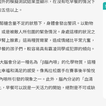
國外的模擬測試結果並顯示，在沒有吃早餐的情況下
的五倍以上。
萄糖含量不足的狀態下，身體會發出警訊。以動物
，或是被敵人所包圍的緊急情況。身處這樣的狀況之
甲腎上腺素」這兩種賀爾蒙，造成情緒比平常亢奮，
早餐的孩子們，較容易具有霸凌同學或犯罪的傾向。
大腦會分泌一種名為「β腦內啡」的化學物質，這種
生幸福和滿足的感受。像馬拉松選手在賽事後半愉悅
也是β腦內啡所引發的現象之一。此外，腦內分泌的「血清
此，早餐可以說是一天活力的開始，絕對是不可或缺