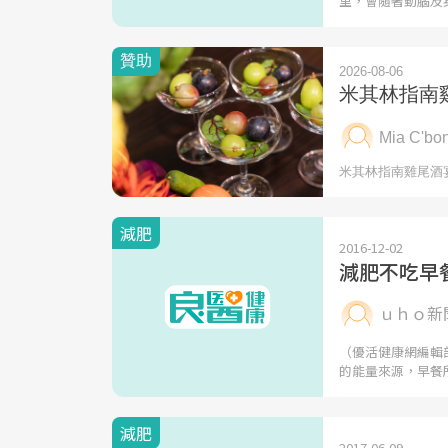
里，會隨著動腦及
減肥
2016-12-02
減肥不吃早
ｕｈｏ新
（優活健康網編輯
的能量來源，早餐
減肥
2017-06-09