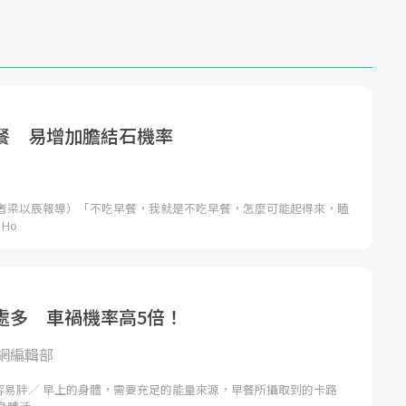
餐 易增加膽結石機率
者梁以辰報導）「不吃早餐，我就是不吃早餐，怎麼可能起得來，瞌
Ho
處多 車禍機率高5倍！
網編輯部
人容易胖／ 早上的身體，需要充足的能量來源，早餐所攝取到的卡路