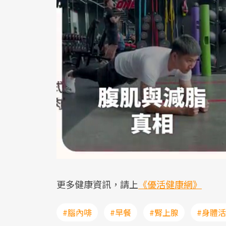
更多健康資訊，請上
《優活健康網》
#腦內啡
#早餐
#腎上腺
#身體