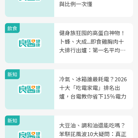
與比例一次懂
飲食
健身族狂囤的高蛋白神物！
卜蜂、大成...即食雞胸肉十
大排行出爐：第一名平均一
片不到50元
新知
冷氣、冰箱誰最耗電？2026
十大「吃電家電」排名出
爐，台電教你省下15％電力
新知
大豆油、調和油還能吃嗎？
苯駢芘風波10大疑問：真正