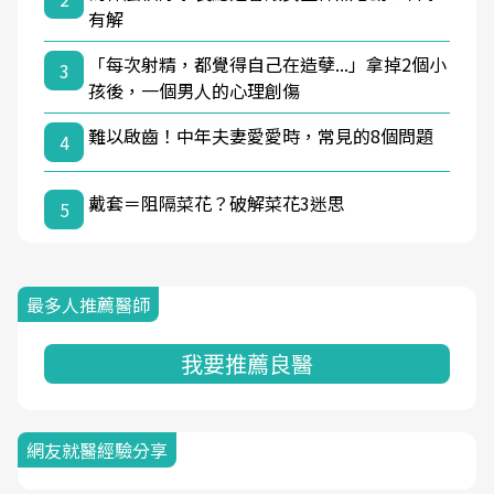
有解
「每次射精，都覺得自己在造孽...」拿掉2個小
3
孩後，一個男人的心理創傷
難以啟齒！中年夫妻愛愛時，常見的8個問題
4
戴套＝阻隔菜花？破解菜花3迷思
5
最多人推薦醫師
我要推薦良醫
網友就醫經驗分享