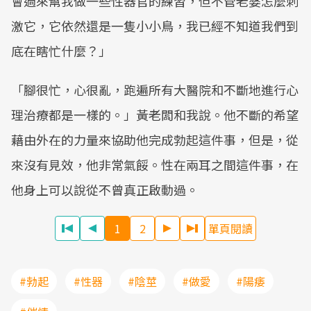
會過來幫我做一些性器官的練習，但不管老婆怎麼刺
激它，它依然還是一隻小小鳥，我已經不知道我們到
底在瞎忙什麼？」
「腳很忙，心很亂，跑遍所有大醫院和不斷地進行心
理治療都是一樣的。」黃老闆和我說。他不斷的希望
藉由外在的力量來協助他完成勃起這件事，但是，從
來沒有見效，他非常氣餒。性在兩耳之間這件事，在
他身上可以說從不曾真正啟動過。
1
2
單頁閱讀
#勃起
#性器
#陰莖
#做愛
#陽痿