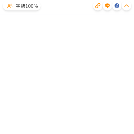
字級100％
體驗試用
廣告合作
文章授權