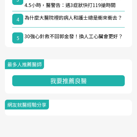
4.5小時，醫警告：遇3症狀快打119搶時間
為什麼大醫院裡的病人和護士總是衝來衝去？
4
30強心針救不回郭金發！換人工心臟會更好？
5
最多人推薦醫師
我要推薦良醫
網友就醫經驗分享