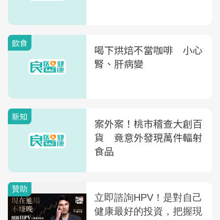
飲食
喝下烘焙不當咖啡 小心
腎、肝病變
新知
案外案！桃市稽查大創百
貨 竟意外發現萬件輻射
食品