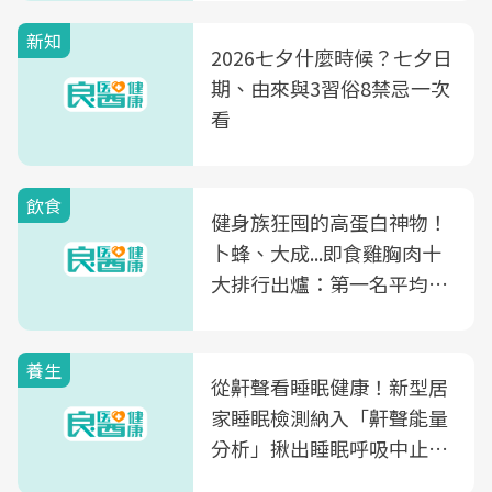
新知
2026七夕什麼時候？七夕日
期、由來與3習俗8禁忌一次
看
飲食
健身族狂囤的高蛋白神物！
卜蜂、大成...即食雞胸肉十
大排行出爐：第一名平均一
片不到50元
養生
從鼾聲看睡眠健康！新型居
家睡眠檢測納入「鼾聲能量
分析」揪出睡眠呼吸中止症
風險