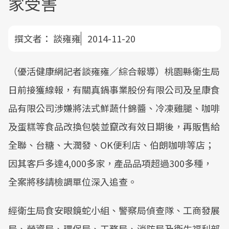
家受害
撰文者：
談雍雍
2014-11-20
（優活健康網記者談雍雍／綜合報導）桃園縣衛生局
日前接獲線報，有關真鍋事業股份有限公司及呈康食
品有限公司涉嫌將法式鮮蔬什錦醬、冷凍雞腿、咖啡
及蛋糕等食品改換包裝並竄改有效日期後，再販售給
全聯、台糖、大潤發、OK便利店、伯朗咖啡等店；
因其客戶多達4,000多家，產品品項超過300多種，
全案將移請檢調單位深入追查。
經衛生局食安眼鏡蛇小組、警察局偵查隊、工商發展
局、勞資局、環保局、工務局、消防局及衛生福利部