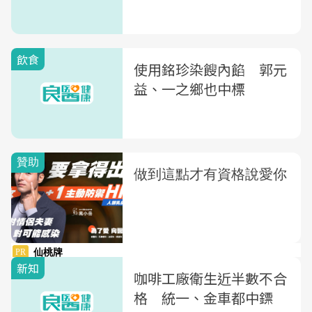
飲食
使用銘珍染餿內餡 郭元
益、一之鄉也中標
新知
咖啡工廠衛生近半數不合
格 統一、金車都中鏢