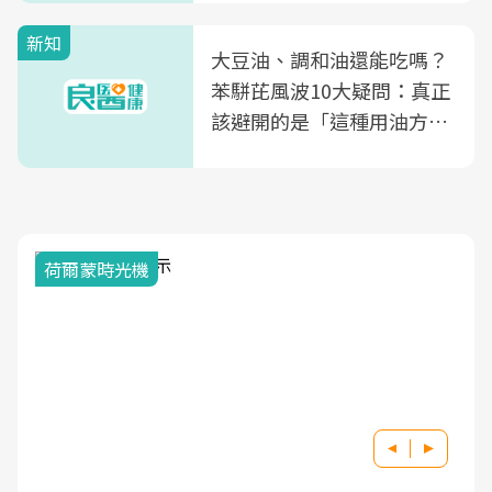
新知
大豆油、調和油還能吃嗎？
苯駢芘風波10大疑問：真正
該避開的是「這種用油方
式」
荷爾蒙時光機