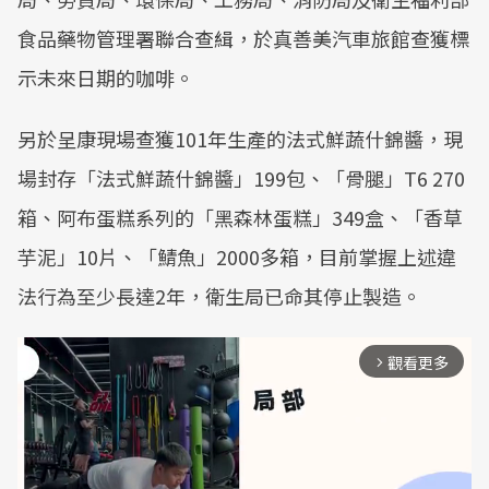
食品藥物管理署聯合查緝，於真善美汽車旅館查獲標
示未來日期的咖啡。
另於呈康現場查獲101年生產的法式鮮蔬什錦醬，現
場封存「法式鮮蔬什錦醬」199包、「骨腿」T6 270
箱、阿布蛋糕系列的「黑森林蛋糕」349盒、「香草
芋泥」10片、「鯖魚」2000多箱，目前掌握上述違
法行為至少長達2年，衛生局已命其停止製造。
觀看更多
arrow_forward_ios