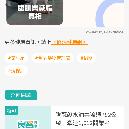
Powered by 
GliaStudios
更多健康資訊，請上
《優活健康網》
Mute
#衛生局
#食品藥物管理署
#過期
#環保局
延伸閱讀
新知
強冠餿水油共流通782公
噸 牽連1,012間業者