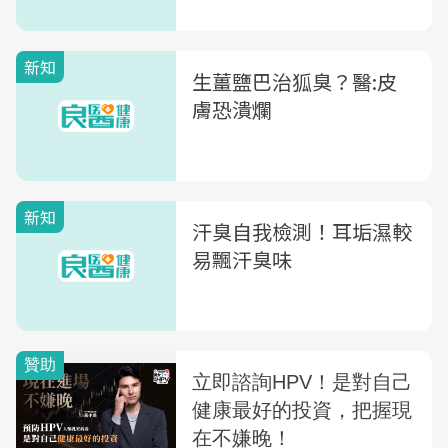
新知
生薑鹽巴治狐臭？醫:皮
膚恐潰爛
新知
汗臭自我檢測！耳垢濕較
易飄汗臭味