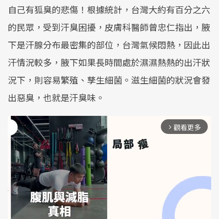
自己有狐臭的悲傷！根據統計，台灣大約有百分之六
的民眾，受到汗臭困擾，皮膚科醫師曾忠仁指出，腋
下是汗腺分布最密集的部位，台灣氣候悶熱，因此出
汗情況較多，腋下如果長時間處於濕濕熱熱的出汗狀
況下，則容易繁殖、孳生細菌。滋生細菌的狀況會發
出惡臭，也就是汗臭味。
觀看更多
arrow_forward_ios