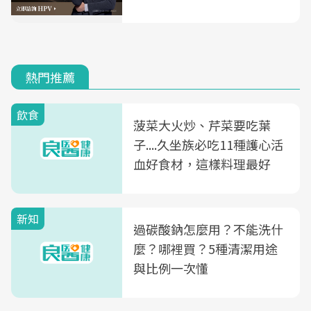
熱門推薦
飲食
菠菜大火炒、芹菜要吃葉
子....久坐族必吃11種護心活
血好食材，這樣料理最好
新知
過碳酸鈉怎麼用？不能洗什
麼？哪裡買？5種清潔用途
與比例一次懂