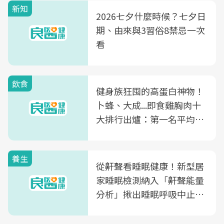
新知
2026七夕什麼時候？七夕日
期、由來與3習俗8禁忌一次
看
飲食
健身族狂囤的高蛋白神物！
卜蜂、大成...即食雞胸肉十
大排行出爐：第一名平均一
片不到50元
養生
從鼾聲看睡眠健康！新型居
家睡眠檢測納入「鼾聲能量
分析」揪出睡眠呼吸中止症
風險