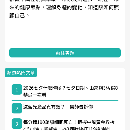
來的健康節點，理解身體的變化，知道該如何照
顧自己。
前往專題
頻道熱門文章
2026七夕什麼時候？七夕日期、由來與3習俗8
1
禁忌一次看
濾藍光產品真有效？ 醫師告訴你
2
每分鐘190萬腦細胞死亡！把握中風黃金救援
3
4.5小時，醫警告：遇3症狀快打119搶時間