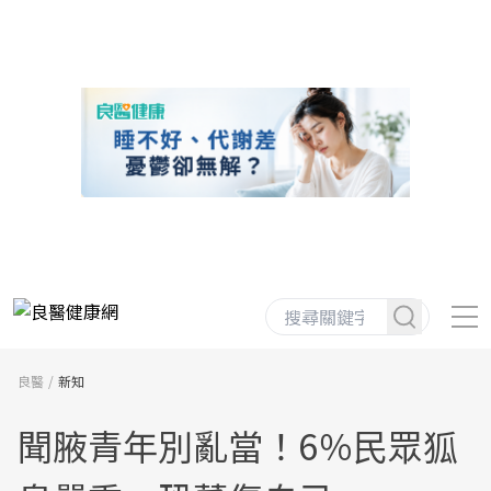
良醫
新知
聞腋青年別亂當！6％民眾狐