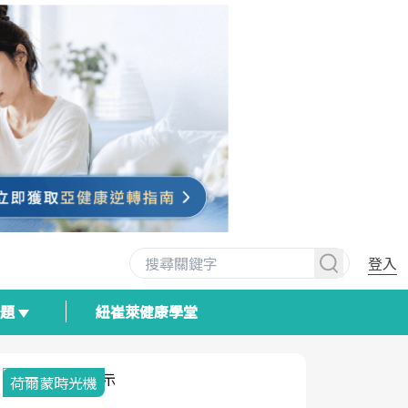
登入
專題
紐崔萊健康學堂
荷爾蒙時光機
2025健檢