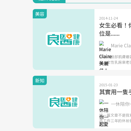
美容
2014-11-24
女生必看！
位是......
Marie C
你以為臉部肌膚最
出，女性乳房衰老從
新知
2015-01-23
其實用一隻
一休陪你一
這一篇文章不是我
品工作三年的休粉