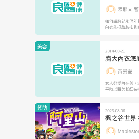
陳郁文 著
如何讓胸部永保年
內衣能把脂肪推到
美容
2014-08-21
胸大內衣怎
黃曼瑩
女人都愛內在美，
平時以甜美粉紅裝