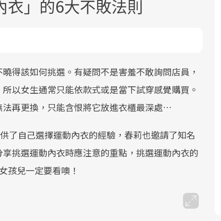
內衣」的6大不敗法則
不曉得該如何挑選。有疑問不是害羞不敢詢問店員，
。所以女生通常只能依款式或是當下試穿感覺購買。
面對超高齡社會的浪潮，台灣正在快速
2025年，就到良醫生活祭體驗「一站式
良醫健康網從「換季的身體變化」出
無法再更換，只能含恨將它放進衣櫃最深處…
邁向「健康照護」的新時代。隨著國家
健康新生活」，從講座、體驗到運動，
發，透過醫學觀點與日常感受的對話，
政策如「健康台灣推動委員會」與「長
全面啟動你的健康革命！
建立對亞健康的認知，進而引導實際的
供了自己選擇運動內衣的經驗，春莉也邀請了知名
照3.0」的推進，「預防醫學」已成全民
改善行動。
關注的核心議題。然而，健檢不只是醫
分享挑選運動內衣時應注意的重點，挑選運動內衣的
療院所的服務，更是民眾了解自身健康
馬女孩兒一定要看噢！
狀況、啟動健康管理的重要起點。
前往專題
前往專題
前往專題