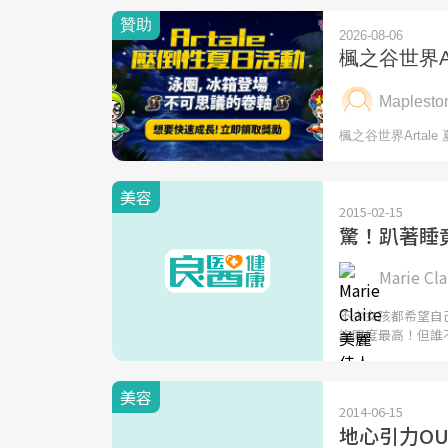
美容
2015-02-15
驚！趴著睡
Marie C
不少女孩都希望自
詢問度最高！但誰
美容
2014-06-15
地心引力O