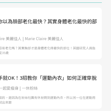
你以為臉部老化最快？其實身體老化最快的部
laire 美麗佳人 | Marie Claire 美麗佳人
容易老化嗎？其實胸部才是身體老化得最快的部位！英國研究人員指
35歲
手就OK！3招教你「運動內衣」如何正確穿脫
起愛瘦身 | 一休粉絲
寫的，是因為在粉絲社團有休粉問到運動內衣，所以另一位在運動用
就出來跟