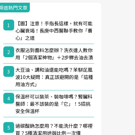
頻道熱門文章
【圖】注意！手指長這樣，就有可能
1
心臟衰竭！長庚中西醫聯手教你「養
心」之道
衣服沾到醬料怎麼辦？洗衣達人教你
2
用「2個清潔神物」＋2步驟去油去漬
大豆油、調和油還能吃嗎？苯駢芘風
3
波10大疑問：真正該避開的是「這種
用油方式」
保溫杯可以裝茶、裝咖啡嗎？腎臟科
4
醫師：最不該裝的是「它」！5招挑
安全保溫杯
過碳酸鈉怎麼用？不能洗什麼？哪裡
5
買？5種清潔用途與比例一次懂