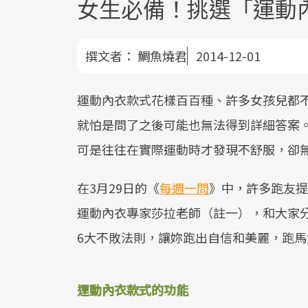
女生必備！挑選「運動
撰文者：
鯛魚燒君
2014-12-01
運動內衣款式花樣百百種、許多女孩兒都
就怕是問了之後可能也無法得到詳細答案
可是往往在實際運動時才發現不舒服，卻
在3月29日的《
每週一問
》中，許多跑友提
運動內衣專家莎拉老師（註一），和大家
6大不敗法則，讓妳跑出自信和美麗，跑
運動內衣款式的功能