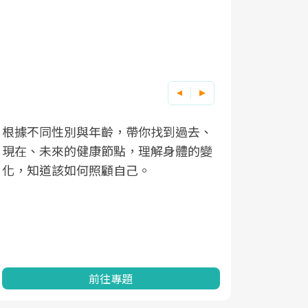
根據不同性別與年齡，帶你找到過去、
因應超高齡
現在、未來的健康節點，理解身體的變
「2025
化，知道該如何照顧自己。
康促進為目
民眾健康的
查、數據分
一起成為台
前往專題