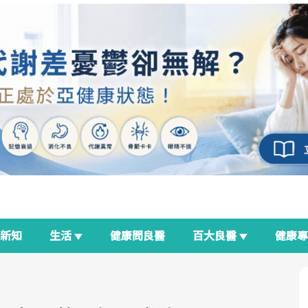
新知
生活
健康問良醫
百大良醫
健康
良醫生活祭
我與健康韌性的距離