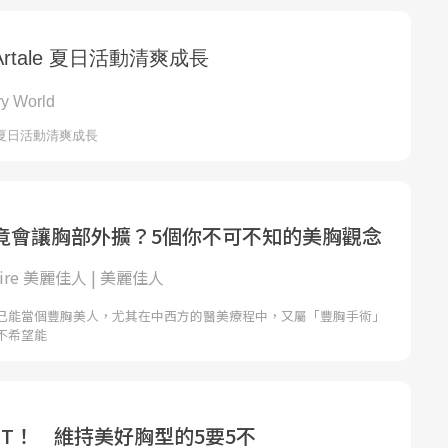
竟會讓胸部外擴？5個你不可不知的美胸觀念
laire 美麗佳人 | 美麗佳人
己能當個豐胸美人，尤其在中西方的醫美療程中，又屬「豐胸手術」
不希望能
UT！ 維持美好胸型的5要5不