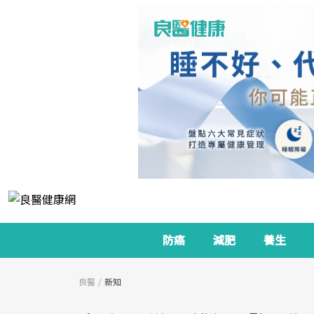
防癌
減肥
養生
良醫
新知