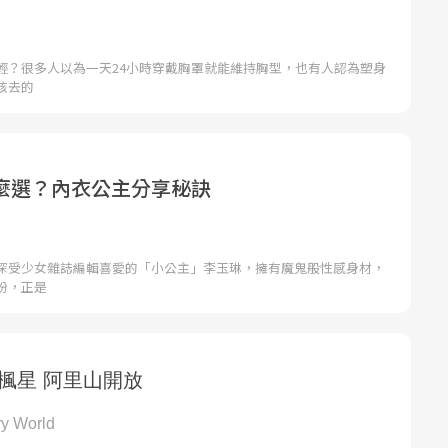
輕？很多人以為一天24小時穿戴胸罩就能維持胸型，也有人認為塑身
該去的
麼選？內衣公主分享秘訣
深受少女雜誌編輯喜愛的「小公主」李玉琳，擁有魔鬼般性感身材，
扮，正是